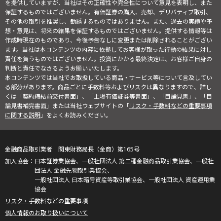
を提供していますが、当社はその正確性や完全性について意見を表明し、また
保証するものではございません。有価証券の購入、売却、デリバティブ取引、
その他の取引を推奨し、勧誘するものではありません。また、過去の実績や予
想・意見は、将来の結果を保証するものではございません。提供する情報等は
作成時現在のものであり、今後予告なしに変更または削除されることがござい
ます。当社は本コンテンツの内容に依拠してお客様が取った行動の結果に対し
責任を負うものではございません。投資にかかる最終決定は、お客様ご自身の
判断と責任でなさるようお願いいたします。
本コンテンツでは当社でお取扱している商品・サービス等について言及してい
る部分があります。商品ごとに手数料等およびリスクは異なりますので、詳し
くは「契約締結前交付書面」、「上場有価証券等書面」、「目論見書」、「目
論見書補完書面」または当社ウェブサイトの「
リスク・手数料などの重要事項
に関する説明
」をよくお読みください。
金融商品取引業者 関東財務局長（金商）第165号
日本証券業協会、一般社団法人 第二種金融商品取引業協会、一般社
団法人 金融先物取引業協会、
一般社団法人 日本暗号資産等取引業協会、一般社団法人 資産運用業
協会
リスク・手数料などの重要事項
個人情報のお取り扱いについて