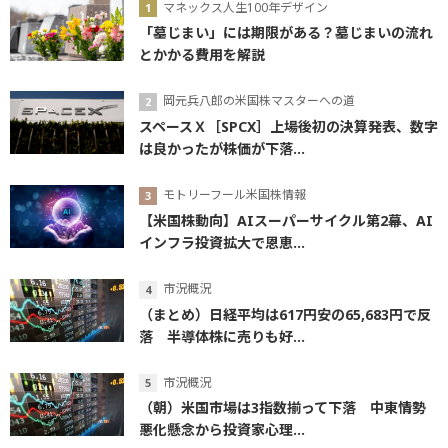
マネックス人生100年デザイン
「墓じまい」には期限がある？墓じまいの流れ
とかかる費用を解説
岡元兵八郎の米国株マスターへの道
スペースＸ［SPCX］上場後初の決算発表、数字
は良かったが株価が下落...
モトリーフール米国株情報
【米国株動向】AIスーパーサイクル第2幕、AI
インフラ投資拡大で恩恵...
市況概況
（まとめ）日経平均は617円安の65,683円で反
落 半導体株に売りも好...
市況概況
（朝）米国市場は3指数揃って下落 中東情勢
悪化懸念から投資家心理...