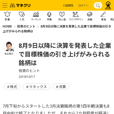
口座開設
ログイン
新着
人気
マーケット
特集
初心者
ライフデザイン
連載
著者
商
HOME
投資のヒント
8月9日以降に決算を発表した企業で目標株価の引き
上げがみられる銘柄は
8月9日以降に決算を発表した企業
で目標株価の引き上げがみられる
金山 敏之
銘柄は
投資のヒント
2019/10/17
株式
マネックス
決算
7月下旬からスタートした3月決算銘柄の第1四半期決算も8
月中旬で終了となりましたが、それから2カ月程度が経過し