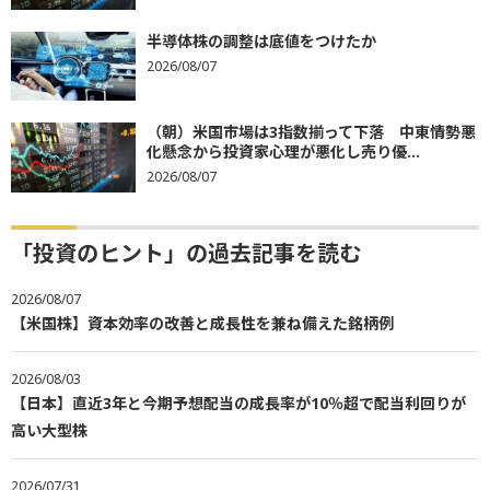
半導体株の調整は底値をつけたか
2026/08/07
（朝）米国市場は3指数揃って下落 中東情勢悪
化懸念から投資家心理が悪化し売り優...
2026/08/07
「投資のヒント」の過去記事を読む
2026/08/07
【米国株】資本効率の改善と成長性を兼ね備えた銘柄例
2026/08/03
【日本】直近3年と今期予想配当の成長率が10％超で配当利回りが
高い大型株
2026/07/31