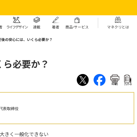
者
ライフデザイン
連載
著者
商
品・
サービス
マネクリとは
老後の安心には、いくら必要か？
くら必要か？
印刷
ｱﾝｹｰﾄ
代表取締役
大きく一般化できない