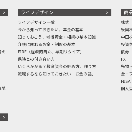
ライフデザイン
商
ライフデザイン一覧
株式
今から知っておきたい、年金の基本
米国
知っておこう、老後資金・相続の基本知識
中国
介護に関わるお金・制度の基本
投資
考え
FIRE（経済的自立、早期リタイア）
債券
保険との付き合い方
FX
いくらかかる？教育資金の貯め方、作り方
先物
転職するなら知っておきたい「お金の話」
金・
NISA
極意
個人型