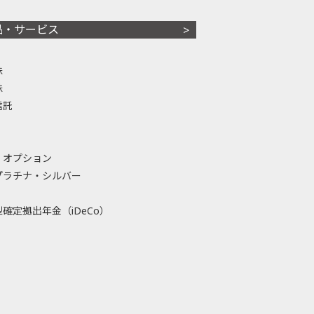
品・サービス
株
株
信託
・オプション
プラチナ・シルバー
確定拠出年金（iDeCo）