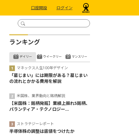
口座開設
ログイン
ランキング
デイリー
ウイークリー
マンスリー
マネックス人生100年デザイン
「墓じまい」には期限がある？墓じまい
の流れとかかる費用を解説
米国株、業界動向と銘柄解説
【米国株：銘柄発掘】業績上振れ5銘柄、
パランティア・テクノロジー...
ストラテジーレポート
半導体株の調整は底値をつけたか