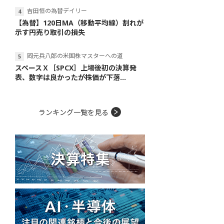
吉田恒の為替デイリー
【為替】120日MA（移動平均線）割れが
示す円売り取引の損失
岡元兵八郎の米国株マスターへの道
スペースＸ［SPCX］上場後初の決算発
表、数字は良かったが株価が下落...
ランキング一覧を見る