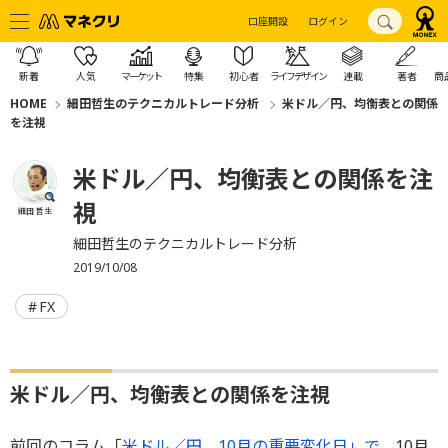
口座開設
ログイン
新着
人気
マーケット
特集
初心者
ライフデザイン
連載
著者
商
HOME
細田哲生のテクニカルトレード分析
米ドル／円、均衡表との関係
を注視
米ドル／円、均衡表との関係を注
視
細田 哲生
細田哲生のテクニカルトレード分析
2019/10/08
FX
米ドル／円、均衡表との関係を注視
前回のコラム「
米ドル／円、10月の重要変化日」で
、10月