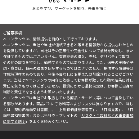
お金を学び、マーケットを知り、未来を描く
ご留意事項
本コンテンツは、情報提供を目的として行っております。
本コンテンツは、当社や当社が信頼できると考える情報源から提供されたもの
を提供していますが、当社はその正確性や完全性について意見を表明し、また
保証するものではございません。有価証券の購入、売却、デリバティブ取引、
その他の取引を推奨し、勧誘するものではありません。また、過去の実績や予
想・意見は、将来の結果を保証するものではございません。提供する情報等は
作成時現在のものであり、今後予告なしに変更または削除されることがござい
ます。当社は本コンテンツの内容に依拠してお客様が取った行動の結果に対し
責任を負うものではございません。投資にかかる最終決定は、お客様ご自身の
判断と責任でなさるようお願いいたします。
本コンテンツでは当社でお取扱している商品・サービス等について言及してい
る部分があります。商品ごとに手数料等およびリスクは異なりますので、詳し
くは「契約締結前交付書面」、「上場有価証券等書面」、「目論見書」、「目
論見書補完書面」または当社ウェブサイトの「
リスク・手数料などの重要事項
に関する説明
」をよくお読みください。