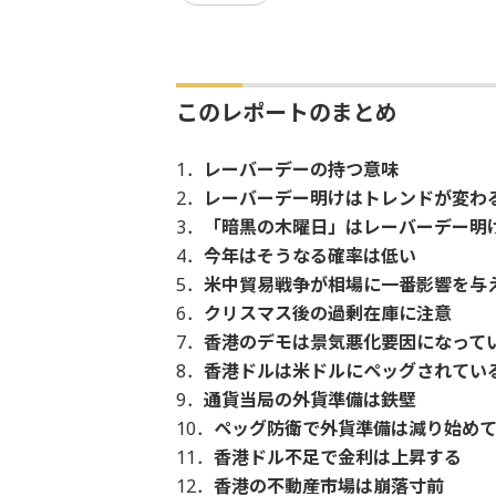
このレポートのまとめ
1．
レーバーデーの持つ意味
2．
レーバーデー明けはトレンドが変わ
3．
「暗黒の木曜日」はレーバーデー明
4．
今年はそうなる確率は低い
5．
米中貿易戦争が相場に一番影響を与
6．
クリスマス後の過剰在庫に注意
7．
香港のデモは景気悪化要因になって
8．
香港ドルは米ドルにペッグされてい
9．
通貨当局の外貨準備は鉄壁
10．
ペッグ防衛で外貨準備は減り始め
11．
香港ドル不足で金利は上昇する
12．
香港の不動産市場は崩落寸前