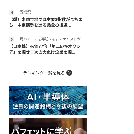
市況概況
（朝）米国市場では主要3指数がまちま
ち 中東情勢を巡る懸念の後退...
市場のテーマを再訪する。アナリストが読み解くテーマの本質
【日本株】株価77倍「第二のキオクシ
ア」を探せ！次の大化け企業を探...
ランキング一覧を見る