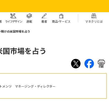
者
ライフデザイン
連載
著者
商
品・
サービス
マネクリとは
ー明けの米国市場を占う
米国市場を占う
印刷
トメンツ マネージング・ディレクター