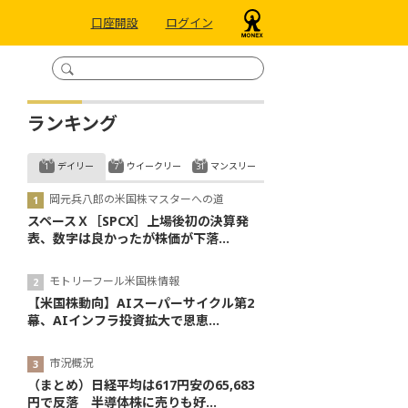
口座開設
ログイン
ランキング
デイリー
ウイークリー
マンスリー
岡元兵八郎の米国株マスターへの道
スペースＸ［SPCX］上場後初の決算発
表、数字は良かったが株価が下落...
モトリーフール米国株情報
【米国株動向】AIスーパーサイクル第2
幕、AIインフラ投資拡大で恩恵...
市況概況
（まとめ）日経平均は617円安の65,683
円で反落 半導体株に売りも好...