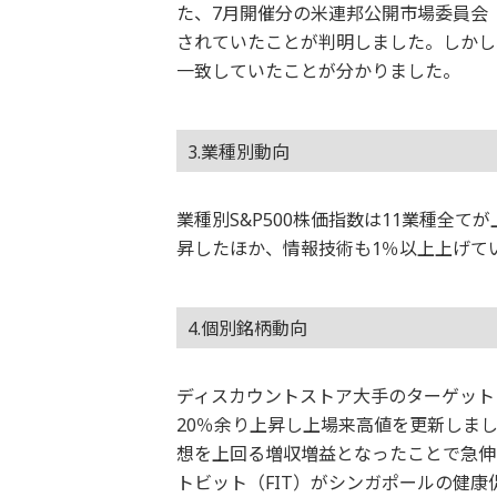
た、7月開催分の米連邦公開市場委員会
されていたことが判明しました。しかし
一致していたことが分かりました。
3.業種別動向
業種別S&P500株価指数は11業種全
昇したほか、情報技術も1％以上上げて
4.個別銘柄動向
ディスカウントストア大手のターゲット
20％余り上昇し上場来高値を更新しま
想を上回る増収増益となったことで急伸
トビット（FIT）がシンガポールの健