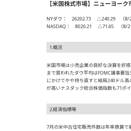
【米国株式市場】ニューヨーク
NYダウ： 26202.73 △240.29 （8/
NASDAQ： 8020.21 △71.65 （8/
1.概況
米国市場は小売企業の良好な決算を好感し
まで買われたダウ平均はFOMC議事要旨
にかけてやや持ち直すと結局240ドル高
が高いナスダック総合株価指数も71ポイ
2.経済指標等
7月の米中古住宅販売件数は年率換算で前