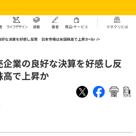
者
ライフデザイン
連載
著者
商
品・
サービス
マネクリとは
好な決算を好感し反発 日本市場は米国株高で上昇か<br />
売企業の良好な決算を好感し反
株高で上昇か
印刷
ｱﾝｹｰﾄ