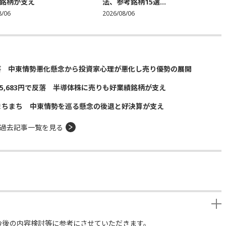
銘柄が支え
法、参考銘柄15選...
8/06
2026/08/06
落 中東情勢悪化懸念から投資家心理が悪化し売り優勢の展開
5,683円で反落 半導体株に売りも好業績銘柄が支え
まちまち 中東情勢を巡る懸念の後退と好決算が支え
過去記事一覧を見る
今後の内容検討等に参考にさせていただきます。