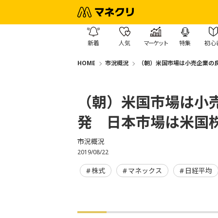
新着
人気
マーケット
特集
初心
HOME
市況概況
（朝）米国市場は小売企業の良
（朝）米国市場は小
発 日本市場は米国
市況概況
2019/08/22
株式
マネックス
日経平均