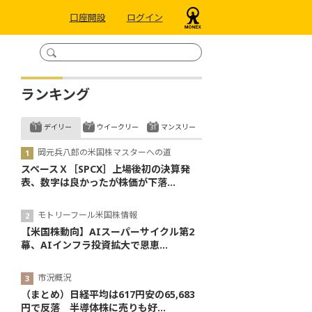
口座開設
ログイン
ランキング
デイリー
ウイークリー
マンスリー
岡元兵八郎の米国株マスターへの道
スペースＸ［SPCX］上場後初の決算発
表、数字は良かったが株価が下落...
モトリーフール米国株情報
【米国株動向】AIスーパーサイクル第2
幕、AIインフラ投資拡大で恩恵...
市況概況
（まとめ）日経平均は617円安の65,683
円で反落 半導体株に売りも好...