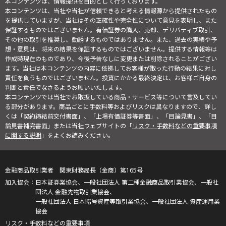
本コンテンツは、情報提供を目的として行っております。
本コンテンツは、当社や当社が信頼できると考える情報源から提供されたもの
を提供していますが、当社はその正確性や完全性について意見を表明し、また
保証するものではございません。有価証券の購入、売却、デリバティブ取引、
その他の取引を推奨し、勧誘するものではありません。また、過去の実績や予
想・意見は、将来の結果を保証するものではございません。提供する情報等は
作成時現在のものであり、今後予告なしに変更または削除されることがござい
ます。当社は本コンテンツの内容に依拠してお客様が取った行動の結果に対し
責任を負うものではございません。投資にかかる最終決定は、お客様ご自身の
判断と責任でなさるようお願いいたします。
本コンテンツでは当社でお取扱している商品・サービス等について言及してい
る部分があります。商品ごとに手数料等およびリスクは異なりますので、詳し
くは「契約締結前交付書面」、「上場有価証券等書面」、「目論見書」、「目
論見書補完書面」または当社ウェブサイトの「
リスク・手数料などの重要事項
に関する説明
」をよくお読みください。
金融商品取引業者 関東財務局長（金商）第165号
日本証券業協会、一般社団法人 第二種金融商品取引業協会、一般社
団法人 金融先物取引業協会、
一般社団法人 日本暗号資産等取引業協会、一般社団法人 資産運用業
協会
リスク・手数料などの重要事項