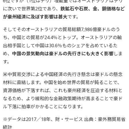
6位ですが（1位はチリ）埋蔵量ではオーストラリアはチリ
に次いで世界第2位であり、
鉄鉱石や石炭、金、銅価格など
が豪州経済に及ぼす影響は甚大
です。
そしてそのオーストラリアの貿易総額7,986億豪ドルのう
ち、中国との貿易が24.4％とトップ。オーストラリアの輸
出相手国として中国は30.6％ものシェアを占めているた
め、
中国の景気動向は豪ドルの先行きにも大きく影響
しま
す。
米中貿易交渉による中国経済の先行き懸念は豪ドルの懸念
材料に直結します。中国を始め世界の貿易が鈍ることで、
資源価格が下落すれば、これも豪州経済を圧迫する材料と
なるため、より緩和的な金融政策期待が高まることで豪ド
ル下落に拍車がかかることになります。
※データは2017／18年、財・サービス 出典：豪外務貿易省
統計