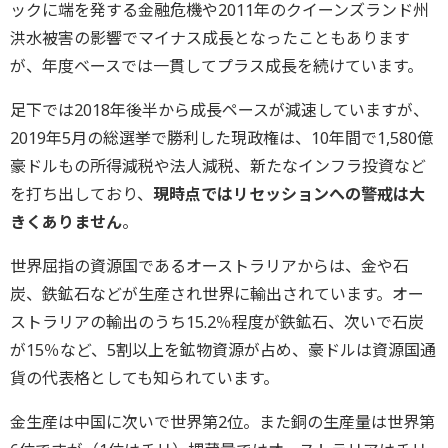
ックに端を発する金融危機や2011年のクイーンズランド州
洪水被害の影響でマイナス成長となったこともあります
が、年度ベースでは一貫してプラス成長を続けています。
足下では2018年後半から成長ペースが減速していますが、
2019年5月の総選挙で勝利した現政権は、10年間で1,580億
豪ドルもの所得減税や法人減税、新たなインフラ投資など
を打ち出しており、
現時点ではリセッションへの警戒は大
きくありません
。
世界屈指の資源国であるオーストラリアからは、金や石
炭、鉄鉱石などが生産され世界に輸出されています。オー
ストラリアの輸出のうち15.2％程度が鉄鉱石、次いで石炭
が15％など、5割以上を鉱物資源が占め、豪ドルは資源国通
貨の代表格としても知られています。
金生産は中国に次いで世界第2位。また銅の生産量は世界第