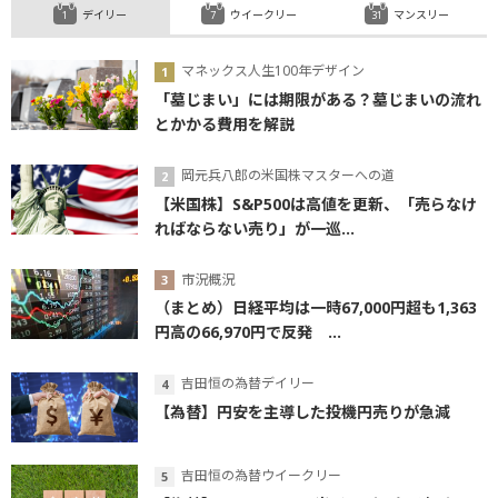
デイリー
ウイークリー
マンスリー
マネックス人生100年デザイン
「墓じまい」には期限がある？墓じまいの流れ
とかかる費用を解説
岡元兵八郎の米国株マスターへの道
【米国株】S&P500は高値を更新、「売らなけ
ればならない売り」が一巡...
市況概況
（まとめ）日経平均は一時67,000円超も1,363
円高の66,970円で反発 ...
吉田恒の為替デイリー
【為替】円安を主導した投機円売りが急減
吉田恒の為替ウイークリー