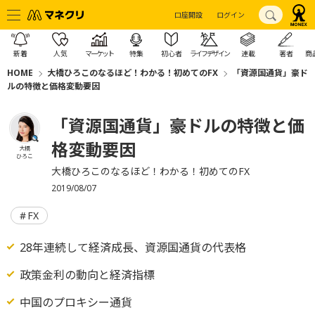
口座開設
ログイン
新着
人気
マーケット
特集
初心者
ライフデザイン
連載
著者
商
HOME
大橋ひろこのなるほど！わかる！初めてのFX
「資源国通貨」豪ド
ルの特徴と価格変動要因
「資源国通貨」豪ドルの特徴と価
格変動要因
大橋
ひろこ
大橋ひろこのなるほど！わかる！初めてのFX
2019/08/07
FX
28年連続して経済成長、資源国通貨の代表格
政策金利の動向と経済指標
中国のプロキシー通貨