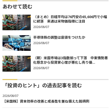
あわせて読む
（まとめ）日経平均は76円安の65,606円で小幅
に続落 来週は米物価指標に注目
2026/08/07
半導体株の調整は底値をつけたか
2026/08/07
（朝）米国市場は3指数揃って下落 中東情勢悪
化懸念から投資家心理が悪化し売り優...
2026/08/07
「投資のヒント」の過去記事を読む
2026/08/07
【米国株】資本効率の改善と成長性を兼ね備えた銘柄例