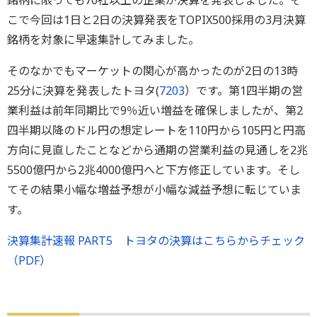
銘柄に限っても70社以上の企業が決算を発表しました。そ
こで今回は1日と2日の決算発表をTOPIX500採用の3月決算
銘柄を対象に早速集計してみました。
そのなかでもマーケットの関心が高かったのが2日の13時
25分に決算を発表したトヨタ(
7203
）です。第1四半期の営
業利益は前年同期比で9％近い増益を確保しましたが、第2
四半期以降のドル円の想定レートを110円から105円と円高
方向に見直したことなどから通期の営業利益の見通しを2兆
5500億円から2兆4000億円へと下方修正しています。そし
てその結果小幅な増益予想が小幅な減益予想に転じていま
す。
決算集計速報 PART5 トヨタの決算はこちらからチェック
（PDF）