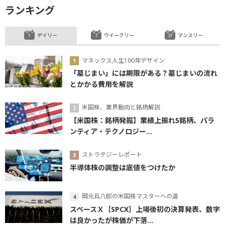
ランキング
デイリー
ウイークリー
マンスリー
マネックス人生100年デザイン
「墓じまい」には期限がある？墓じまいの流れ
とかかる費用を解説
米国株、業界動向と銘柄解説
【米国株：銘柄発掘】業績上振れ5銘柄、パラ
ンティア・テクノロジー...
ストラテジーレポート
半導体株の調整は底値をつけたか
岡元兵八郎の米国株マスターへの道
スペースＸ［SPCX］上場後初の決算発表、数字
は良かったが株価が下落...