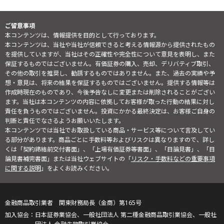
ご留意事項
本コンテンツは、情報提供を目的として行っております。
本コンテンツは、当社や当社が信頼できると考える情報源から提供されたもの
を提供していますが、当社はその正確性や完全性について意見を表明し、また
保証するものではございません。有価証券の購入、売却、デリバティブ取引、
その他の取引を推奨し、勧誘するものではありません。また、過去の実績や予
想・意見は、将来の結果を保証するものではございません。提供する情報等は
作成時現在のものであり、今後予告なしに変更または削除されることがござい
ます。当社は本コンテンツの内容に依拠してお客様が取った行動の結果に対し
責任を負うものではございません。投資にかかる最終決定は、お客様ご自身の
判断と責任でなさるようお願いいたします。
本コンテンツでは当社でお取扱している商品・サービス等について言及してい
る部分があります。商品ごとに手数料等およびリスクは異なりますので、詳し
くは「契約締結前交付書面」、「上場有価証券等書面」、「目論見書」、「目
論見書補完書面」または当社ウェブサイトの「
リスク・手数料などの重要事項
に関する説明
」をよくお読みください。
金融商品取引業者 関東財務局長（金商）第165号
日本証券業協会、一般社団法人 第二種金融商品取引業協会、一般社