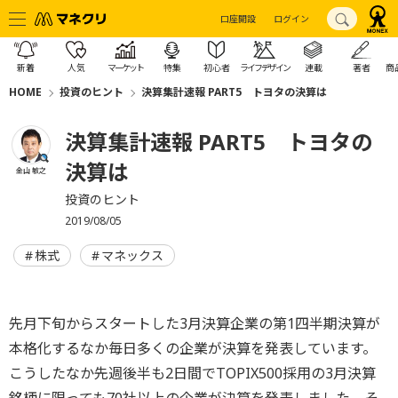
口座開設
ログイン
新着
人気
マーケット
特集
初心者
ライフデザイン
連載
著者
商
HOME
投資のヒント
決算集計速報 PART5 トヨタの決算は
決算集計速報 PART5 トヨタの
決算は
金山 敏之
投資のヒント
2019/08/05
株式
マネックス
先月下旬からスタートした3月決算企業の第1四半期決算が
本格化するなか毎日多くの企業が決算を発表しています。
こうしたなか先週後半も2日間でTOPIX500採用の3月決算