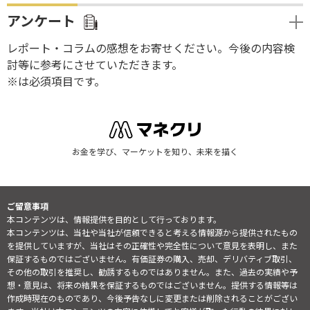
アンケート
レポート・コラムの感想をお寄せください。今後の内容検
討等に参考にさせていただきます。
※は必須項目です。
お金を学び、マーケットを知り、未来を描く
ご留意事項
本コンテンツは、情報提供を目的として行っております。
本コンテンツは、当社や当社が信頼できると考える情報源から提供されたもの
を提供していますが、当社はその正確性や完全性について意見を表明し、また
保証するものではございません。有価証券の購入、売却、デリバティブ取引、
その他の取引を推奨し、勧誘するものではありません。また、過去の実績や予
想・意見は、将来の結果を保証するものではございません。提供する情報等は
作成時現在のものであり、今後予告なしに変更または削除されることがござい