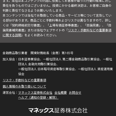
ます。当社は本コンテンツの内容に依拠してお客様が取った行動の結果に対し
責任を負うものではございません。投資にかかる最終決定は、お客様ご自身の
判断と責任でなさるようお願いいたします。
本コンテンツでは当社でお取扱している商品・サービス等について言及してい
る部分があります。商品ごとに手数料等およびリスクは異なりますので、詳し
くは「契約締結前交付書面」、「上場有価証券等書面」、「目論見書」、「目
論見書補完書面」または当社ウェブサイトの「
リスク・手数料などの重要事項
に関する説明
」をよくお読みください。
金融商品取引業者 関東財務局長（金商）第165号
日本証券業協会、一般社団法人 第二種金融商品取引業協会、一般社
団法人 金融先物取引業協会、
一般社団法人 日本暗号資産等取引業協会、一般社団法人 資産運用業
協会
リスク・手数料などの重要事項
個人情報のお取り扱いについて
マネックス証券株式会社
会社概要
お問合せ
ヘルプ（通知の登録・解除）