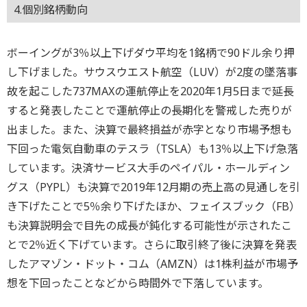
4.個別銘柄動向
ボーイングが3％以上下げダウ平均を1銘柄で90ドル余り押
し下げました。サウスウエスト航空（LUV）が2度の墜落事
故を起こした737MAXの運航停止を2020年1月5日まで延長
すると発表したことで運航停止の長期化を警戒した売りが
出ました。また、決算で最終損益が赤字となり市場予想も
下回った電気自動車のテスラ（TSLA）も13％以上下げ急落
しています。決済サービス大手のペイパル・ホールディン
グス（PYPL）も決算で2019年12月期の売上高の見通しを引
き下げたことで5％余り下げたほか、フェイスブック（FB）
も決算説明会で目先の成長が鈍化する可能性が示されたこ
とで2％近く下げています。さらに取引終了後に決算を発表
したアマゾン・ドット・コム（AMZN）は1株利益が市場予
想を下回ったことなどから時間外で下落しています。