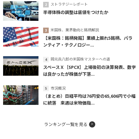
ストラテジーレポート
半導体株の調整は底値をつけたか
米国株、業界動向と銘柄解説
【米国株：銘柄発掘】業績上振れ5銘柄、パラ
ンティア・テクノロジー...
岡元兵八郎の米国株マスターへの道
スペースＸ［SPCX］上場後初の決算発表、数字
は良かったが株価が下落...
市況概況
（まとめ）日経平均は76円安の65,606円で小幅
に続落 来週は米物価指...
ランキング一覧を見る