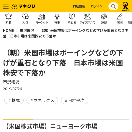
口座開設
ログイン
新着
人気
マーケット
特集
初心者
ライフデザイン
連載
著者
商
HOME
市況概況
（朝）米国市場はボーイングなどの下げが重石となり下
落 日本市場は米国株安で下落か
（朝）米国市場はボーイングなどの下
げが重石となり下落 日本市場は米国
株安で下落か
市況概況
2019/07/26
株式
マネックス
日経平均
【米国株式市場】ニューヨーク市場