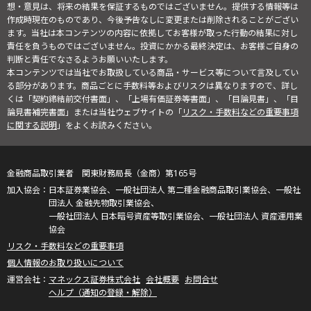
想・意見は、将来の結果を保証するものではございません。提供する情報等は
作成時現在のものであり、今後予告なしに変更または削除されることがござい
ます。当社は本コンテンツの内容に依拠してお客様が取った行動の結果に対し
責任を負うものではございません。投資にかかる最終決定は、お客様ご自身の
判断と責任でなさるようお願いいたします。
本コンテンツでは当社でお取扱している商品・サービス等について言及してい
る部分があります。商品ごとに手数料等およびリスクは異なりますので、詳し
くは「契約締結前交付書面」、「上場有価証券等書面」、「目論見書」、「目
論見書補完書面」または当社ウェブサイトの「
リスク・手数料などの重要事項
に関する説明
」をよくお読みください。
金融商品取引業者 関東財務局長（金商）第165号
日本証券業協会、一般社団法人 第二種金融商品取引業協会、一般社
団法人 金融先物取引業協会、
一般社団法人 日本暗号資産等取引業協会、一般社団法人 資産運用業
協会
リスク・手数料などの重要事項
個人情報のお取り扱いについて
マネックス証券株式会社
会社概要
お問合せ
ヘルプ（通知の登録・解除）