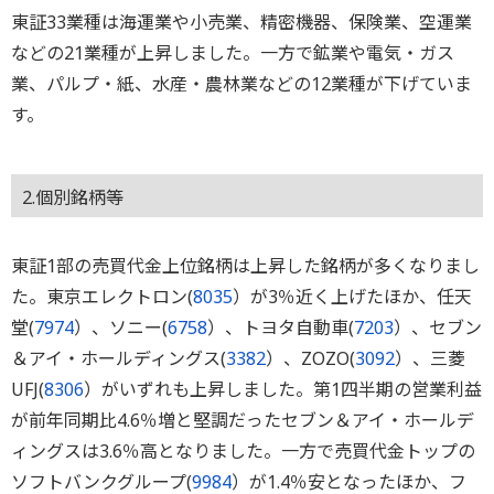
東証33業種は海運業や小売業、精密機器、保険業、空運業
などの21業種が上昇しました。一方で鉱業や電気・ガス
業、パルプ・紙、水産・農林業などの12業種が下げていま
す。
2.個別銘柄等
東証1部の売買代金上位銘柄は上昇した銘柄が多くなりまし
た。東京エレクトロン(
8035
）が3％近く上げたほか、任天
堂(
7974
）、ソニー(
6758
）、トヨタ自動車(
7203
）、セブン
＆アイ・ホールディングス(
3382
）、ZOZO(
3092
）、三菱
UFJ(
8306
）がいずれも上昇しました。第1四半期の営業利益
が前年同期比4.6％増と堅調だったセブン＆アイ・ホールデ
ィングスは3.6％高となりました。一方で売買代金トップの
ソフトバンクグループ(
9984
）が1.4％安となったほか、フ