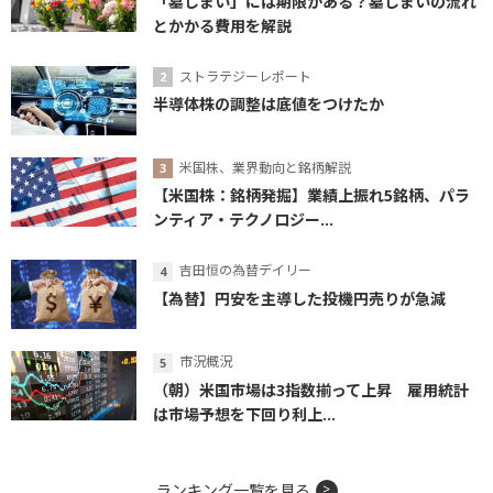
「墓じまい」には期限がある？墓じまいの流れ
とかかる費用を解説
ストラテジーレポート
半導体株の調整は底値をつけたか
米国株、業界動向と銘柄解説
【米国株：銘柄発掘】業績上振れ5銘柄、パラ
ンティア・テクノロジー...
吉田恒の為替デイリー
【為替】円安を主導した投機円売りが急減
市況概況
（朝）米国市場は3指数揃って上昇 雇用統計
は市場予想を下回り利上...
ランキング一覧を見る