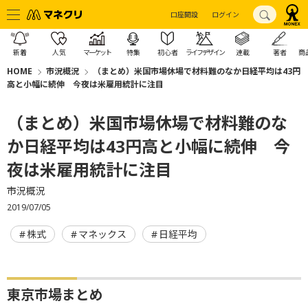
口座開設
ログイン
新着
人気
マーケット
特集
初心者
ライフデザイン
連載
著者
商
HOME
市況概況
（まとめ）米国市場休場で材料難のなか日経平均は43円
高と小幅に続伸 今夜は米雇用統計に注目
（まとめ）米国市場休場で材料難のな
か日経平均は43円高と小幅に続伸 今
夜は米雇用統計に注目
市況概況
2019/07/05
株式
マネックス
日経平均
東京市場まとめ