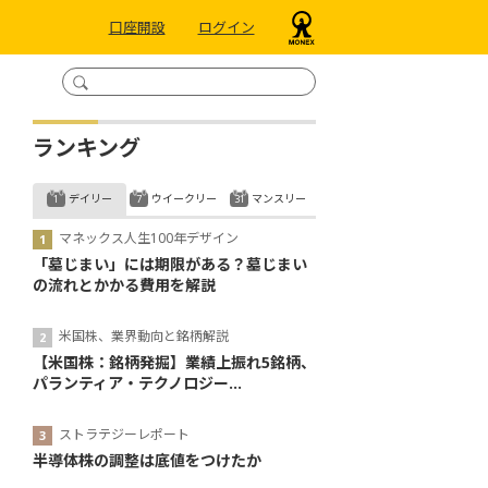
口座開設
ログイン
ランキング
デイリー
ウイークリー
マンスリー
マネックス人生100年デザイン
「墓じまい」には期限がある？墓じまい
の流れとかかる費用を解説
米国株、業界動向と銘柄解説
【米国株：銘柄発掘】業績上振れ5銘柄、
パランティア・テクノロジー...
ストラテジーレポート
半導体株の調整は底値をつけたか