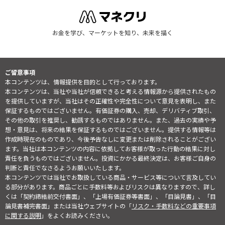
お金を学び、マーケットを知り、未来を描く
ご留意事項
本コンテンツは、情報提供を目的として行っております。
本コンテンツは、当社や当社が信頼できると考える情報源から提供されたもの
を提供していますが、当社はその正確性や完全性について意見を表明し、また
保証するものではございません。有価証券の購入、売却、デリバティブ取引、
その他の取引を推奨し、勧誘するものではありません。また、過去の実績や予
想・意見は、将来の結果を保証するものではございません。提供する情報等は
作成時現在のものであり、今後予告なしに変更または削除されることがござい
ます。当社は本コンテンツの内容に依拠してお客様が取った行動の結果に対し
責任を負うものではございません。投資にかかる最終決定は、お客様ご自身の
判断と責任でなさるようお願いいたします。
本コンテンツでは当社でお取扱している商品・サービス等について言及してい
る部分があります。商品ごとに手数料等およびリスクは異なりますので、詳し
くは「契約締結前交付書面」、「上場有価証券等書面」、「目論見書」、「目
論見書補完書面」または当社ウェブサイトの「
リスク・手数料などの重要事項
に関する説明
」をよくお読みください。