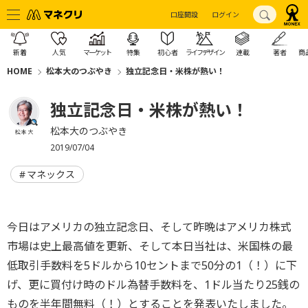
口座開設
ログイン
新着
人気
マーケット
特集
初心者
ライフデザイン
連載
著者
商
HOME
松本大のつぶやき
独立記念日・米株が熱い！
独立記念日・米株が熱い！
松本大のつぶやき
松本 大
2019/07/04
マネックス
今日はアメリカの独立記念日、そして昨晩はアメリカ株式
市場は史上最高値を更新、そして本日当社は、米国株の最
低取引手数料を5ドルから10セントまで50分の1（！）に下
げ、更に買付け時のドル為替手数料を、1ドル当たり25銭の
ものを半年間無料（！）とすることを発表いたしました。