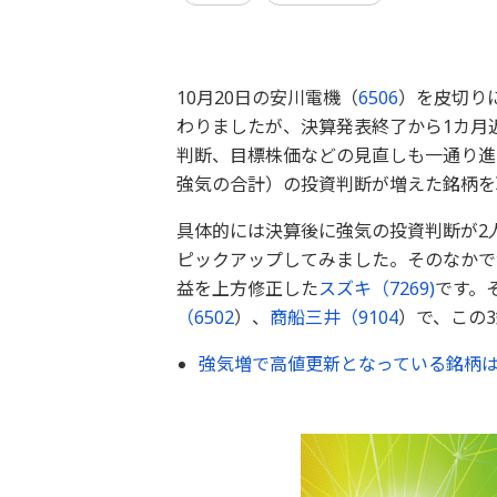
10月20日の安川電機（
6506
）を皮切り
わりましたが、決算発表終了から1カ月
判断、目標株価などの見直しも一通り進
強気の合計）の投資判断が増えた銘柄を
具体的には決算後に強気の投資判断が2人
ピックアップしてみました。そのなかで
益を上方修正した
スズキ（7269)
です。
（
6502
）、
商船三井（
9104
）で、この
強気増で高値更新となっている銘柄