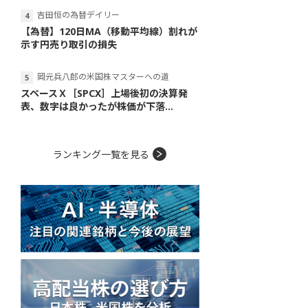
吉田恒の為替デイリー
【為替】120日MA（移動平均線）割れが
示す円売り取引の損失
岡元兵八郎の米国株マスターへの道
スペースＸ［SPCX］上場後初の決算発
表、数字は良かったが株価が下落...
ランキング一覧を見る