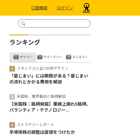
口座開設
ログイン
ランキング
デイリー
ウイークリー
マンスリー
マネックス人生100年デザイン
「墓じまい」には期限がある？墓じまい
の流れとかかる費用を解説
米国株、業界動向と銘柄解説
【米国株：銘柄発掘】業績上振れ5銘柄、
パランティア・テクノロジー...
ストラテジーレポート
半導体株の調整は底値をつけたか