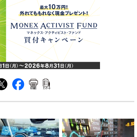
印刷
ｱﾝｹｰﾄ