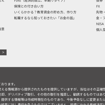
考え
FIRE（経済的自立、早期リタイア）
債券
保険との付き合い方
FX
いくらかかる？教育資金の貯め方、作り方
先物
転職するなら知っておきたい「お金の話」
金・
NISA
極意
個人型
ております。
考える情報源から提供されたものを提供していますが、当社はその正確
売却、デリバティブ取引、その他の取引を推奨し、勧誘するものではあ
。提供する情報等は作成時現在のものであり、今後予告なしに変更また
の結果に対し責任を負うものではございません。投資にかかる最終決定