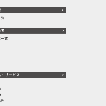
者
一覧
心者
者一覧
品・サービス
株
株
信託