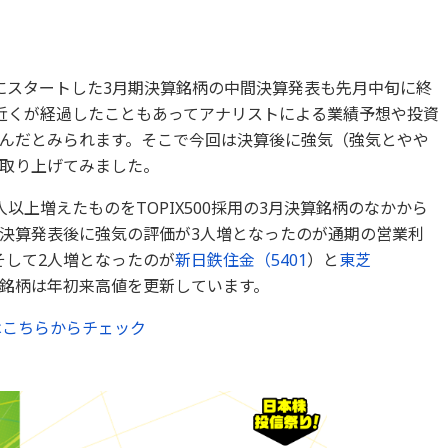
にスタートした3月期決算銘柄の中間決算発表も先月中旬に終
近くが経過したこともあってアナリストによる業績予想や投資
んだとみられます。そこで今回は決算後に強気（強気とやや
取り上げてみました。
以上増えたものをTOPIX500採用の3月決算銘柄のなかから
決算発表後に強気の評価が3人増となったのが通期の営業利
そして2人増となったのが
新日鉄住金（
5401
）と
東芝
3銘柄は年初来高値を更新しています。
はこちらからチェック