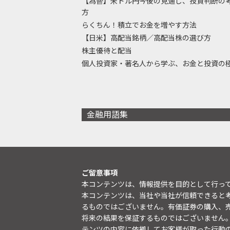
【為替】米ドル円今後の見通し、投資判断の
方
らくちん！積立でお金を増やす方法
【日米】高配当銘柄／高配当株の選び方
株主優待と配当
個人投資家・著名人から学ぶ、お金と投資の
金融用語集
ご留意事項
本コンテンツは、情報提供を目的として行っ
本コンテンツは、当社や当社が信頼できると
るものではございません。有価証券の購入、
将来の結果を保証するものではございません
テンツの内容に依拠してお客様が取った行動