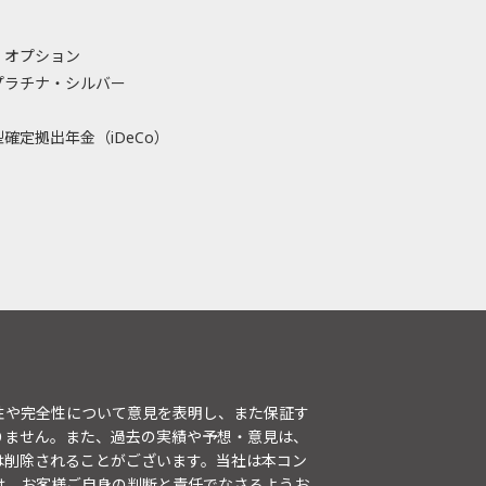
・オプション
プラチナ・シルバー
確定拠出年金（iDeCo）
性や完全性について意見を表明し、また保証す
りません。また、過去の実績や予想・意見は、
は削除されることがございます。当社は本コン
は、お客様ご自身の判断と責任でなさるようお