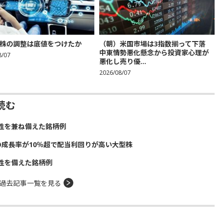
株の調整は底値をつけたか
（朝）米国市場は3指数揃って下落
中東情勢悪化懸念から投資家心理が
8/07
悪化し売り優...
2026/08/07
読む
性を兼ね備えた銘柄例
の成長率が10％超で配当利回りが高い大型株
性を備えた銘柄例
過去記事一覧を見る