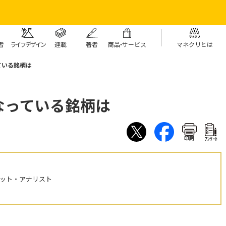
者
ライフデザイン
連載
著者
商
品・
サービス
マネクリとは
ている銘柄は
なっている銘柄は
印刷
ｱﾝｹｰﾄ
ケット・アナリスト