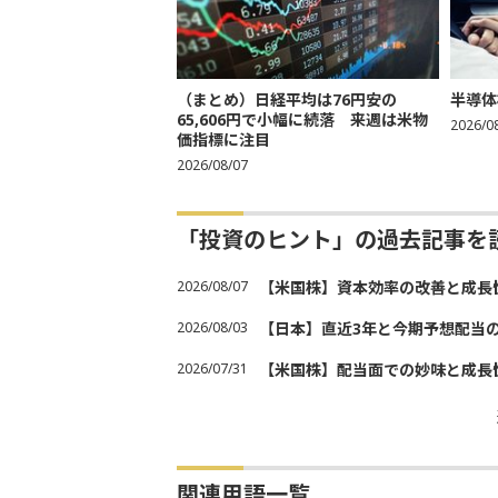
（まとめ）日経平均は76円安の
半導体
65,606円で小幅に続落 来週は米物
2026/0
価指標に注目
2026/08/07
「投資のヒント」の過去記事を
2026/08/07
【米国株】資本効率の改善と成長
2026/08/03
【日本】直近3年と今期予想配当
2026/07/31
【米国株】配当面での妙味と成長
関連用語一覧