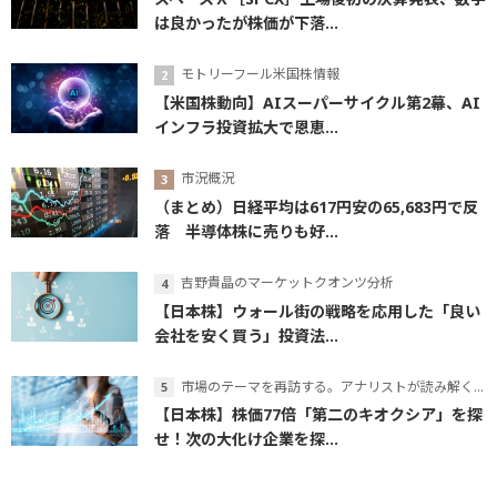
は良かったが株価が下落...
モトリーフール米国株情報
【米国株動向】AIスーパーサイクル第2幕、AI
インフラ投資拡大で恩恵...
市況概況
（まとめ）日経平均は617円安の65,683円で反
落 半導体株に売りも好...
吉野貴晶のマーケットクオンツ分析
【日本株】ウォール街の戦略を応用した「良い
会社を安く買う」投資法...
市場のテーマを再訪する。アナリストが読み解くテーマの本質
【日本株】株価77倍「第二のキオクシア」を探
せ！次の大化け企業を探...