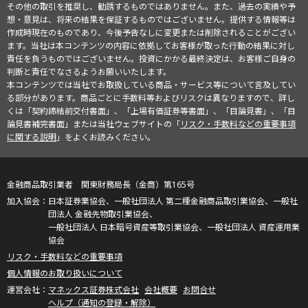
その他の取引を推奨し、勧誘するものではありません。また、過去の実績や予
想・意見は、将来の結果を保証するものではございません。提供する情報等は
作成時現在のものであり、今後予告なしに変更または削除されることがござい
ます。当社は本コンテンツの内容に依拠してお客様が取った行動の結果に対し
責任を負うものではございません。投資にかかる最終決定は、お客様ご自身の
判断と責任でなさるようお願いいたします。
本コンテンツでは当社でお取扱している商品・サービス等について言及してい
る部分があります。商品ごとに手数料等およびリスクは異なりますので、詳し
くは「契約締結前交付書面」、「上場有価証券等書面」、「目論見書」、「目
論見書補完書面」または当社ウェブサイトの「
リスク・手数料などの重要事項
に関する説明
」をよくお読みください。
金融商品取引業者 関東財務局長（金商）第165号
日本証券業協会、一般社団法人 第二種金融商品取引業協会、一般社
団法人 金融先物取引業協会、
一般社団法人 日本暗号資産等取引業協会、一般社団法人 資産運用業
協会
リスク・手数料などの重要事項
個人情報のお取り扱いについて
マネックス証券株式会社
会社概要
お問合せ
ヘルプ（通知の登録・解除）