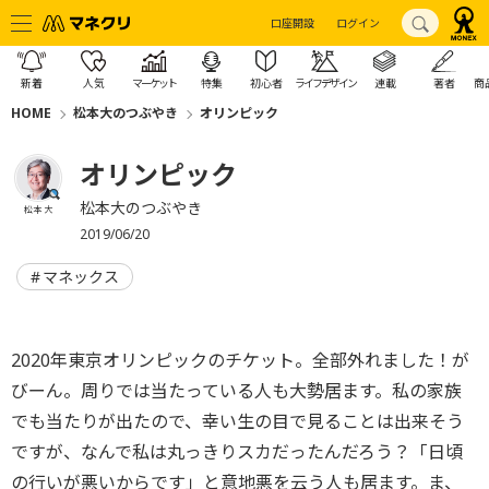
口座開設
ログイン
新着
人気
マーケット
特集
初心者
ライフデザイン
連載
著者
商
HOME
松本大のつぶやき
オリンピック
オリンピック
松本大のつぶやき
松本 大
2019/06/20
マネックス
2020年東京オリンピックのチケット。全部外れました！が
びーん。周りでは当たっている人も大勢居ます。私の家族
でも当たりが出たので、幸い生の目で見ることは出来そう
ですが、なんで私は丸っきりスカだったんだろう？「日頃
の行いが悪いからです」と意地悪を云う人も居ます。ま、