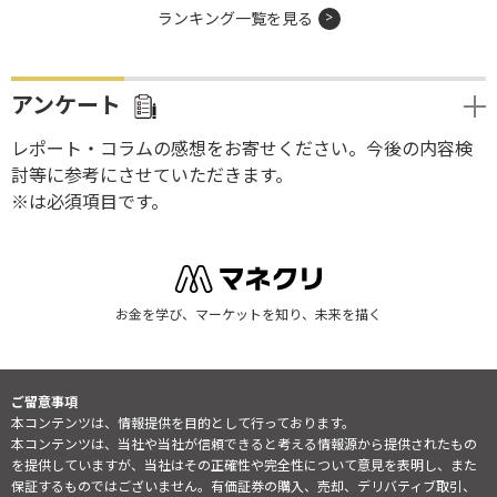
ランキング一覧を見る
アンケート
レポート・コラムの感想をお寄せください。今後の内容検
討等に参考にさせていただきます。
※は必須項目です。
お金を学び、マーケットを知り、未来を描く
ご留意事項
本コンテンツは、情報提供を目的として行っております。
本コンテンツは、当社や当社が信頼できると考える情報源から提供されたもの
を提供していますが、当社はその正確性や完全性について意見を表明し、また
保証するものではございません。有価証券の購入、売却、デリバティブ取引、