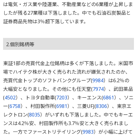
は電気・ガス業や陸運業、不動産業などの6業種が上昇しま
したが残る27業種は下落しました。中でも石油石炭製品と
証券商品先物は3％超下落しています。
2.個別銘柄等
東証1部の売買代金上位銘柄は多くが下落しました。米国市
場でハイテク株が大きく売られた流れが嫌気されたのか、
売買代金トップのソフトバンクグループ(
9984
）は6.2％の
大幅安となりました。その他にも任天堂(
7974
）、武田薬品
(
4502
）、トヨタ自動車(
7203
）、キーエンス(
6861
）、ソニ
ー(
6758
）、村田製作所(
6981
）、三菱UFJ(
8306
）、東京エ
レクトロン(
8035
）がいずれも下落しました。中でもキーエ
ンスは4.2％安、村田製作所も3.7％安と大きく売られまし
た。一方でファーストリテイリング(
9983
）が小幅に上げて