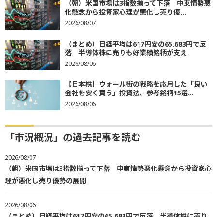
（朝）米国市場は3指数揃って下落 中東情勢悪
化懸念から投資家心理が悪化し売り優...
2026/08/07
（まとめ）日経平均は617円安の65,683円で反
落 半導体株に売りも好業績銘柄が支え
2026/08/06
【日本株】ウォール街の戦略を応用した「良い
会社を安く買う」投資法、参考銘柄15選...
2026/08/06
「市況概況」の過去記事を読む
2026/08/07
（朝）米国市場は3指数揃って下落 中東情勢悪化懸念から投資家心
理が悪化し売り優勢の展開
2026/08/06
（まとめ）日経平均は617円安の65,683円で反落 半導体株に売り