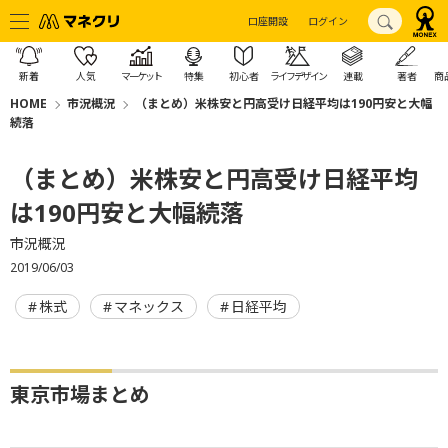
口座開設
ログイン
新着
人気
マーケット
特集
初心者
ライフデザイン
連載
著者
商
HOME
市況概況
（まとめ）米株安と円高受け日経平均は190円安と大幅
続落
（まとめ）米株安と円高受け日経平均
は190円安と大幅続落
市況概況
2019/06/03
株式
マネックス
日経平均
東京市場まとめ