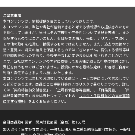
ご留意事項
本コンテンツは、情報提供を目的として行っております。
本コンテンツは、当社や当社が信頼できると考える情報源から提供されたもの
を提供していますが、当社はその正確性や完全性について意見を表明し、また
保証するものではございません。有価証券の購入、売却、デリバティブ取引、
その他の取引を推奨し、勧誘するものではありません。また、過去の実績や予
想・意見は、将来の結果を保証するものではございません。提供する情報等は
作成時現在のものであり、今後予告なしに変更または削除されることがござい
ます。当社は本コンテンツの内容に依拠してお客様が取った行動の結果に対し
責任を負うものではございません。投資にかかる最終決定は、お客様ご自身の
判断と責任でなさるようお願いいたします。
本コンテンツでは当社でお取扱している商品・サービス等について言及してい
る部分があります。商品ごとに手数料等およびリスクは異なりますので、詳し
くは「契約締結前交付書面」、「上場有価証券等書面」、「目論見書」、「目
論見書補完書面」または当社ウェブサイトの「
リスク・手数料などの重要事項
に関する説明
」をよくお読みください。
金融商品取引業者 関東財務局長（金商）第165号
日本証券業協会、一般社団法人 第二種金融商品取引業協会、一般社