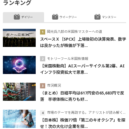
ランキング
デイリー
ウイークリー
マンスリー
岡元兵八郎の米国株マスターへの道
スペースＸ［SPCX］上場後初の決算発表、数字
は良かったが株価が下落...
モトリーフール米国株情報
【米国株動向】AIスーパーサイクル第2幕、AI
インフラ投資拡大で恩恵...
市況概況
（まとめ）日経平均は617円安の65,683円で反
落 半導体株に売りも好...
市場のテーマを再訪する。アナリストが読み解くテーマの本質
【日本株】株価77倍「第二のキオクシア」を探
せ！次の大化け企業を探...