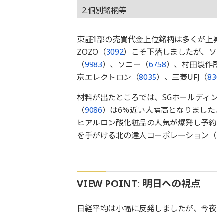
2.個別銘柄等
東証1部の売買代金上位銘柄は多くが上
ZOZO（
3092
）こそ下落しましたが、ソ
（
9983
）、ソニー（
6758
）、村田製作
京エレクトロン（
8035
）、三菱UFJ（
83
材料が出たところでは、SGホールディ
（
9086
）は6％近い大幅高となりました
ヒアルロン酸化粧品の人気が爆発し予約
を手がける北の達人コーポレーション（
VIEW POINT: 明日への視点
日経平均は小幅に反発しましたが、今夜