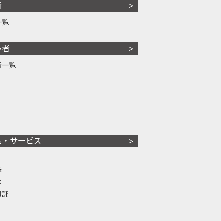
者
一覧
心者
者一覧
品・サービス
株
株
信託