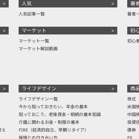
人気
著
人気記事一覧
著者
マーケット
初
マーケット一覧
初心
マーケット解説動画
ライフデザイン
商
ライフデザイン一覧
株式
今から知っておきたい、年金の基本
米国
知っておこう、老後資金・相続の基本知識
中国
介護に関わるお金・制度の基本
投資
考え
FIRE（経済的自立、早期リタイア）
債券
保険との付き合い方
FX