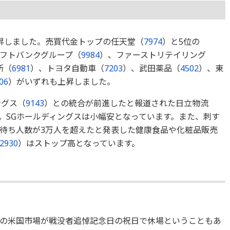
昇しました。売買代金トップの任天堂（
7974
）と5位の
フトバンクグループ（
9984
）、ファーストリテイリング
所（
6981
）、トヨタ自動車（
7203
）、武田薬品（
4502
）、東
06
）がいずれも上昇しました。
ングス（
9143
）との統合が前進したと報道された日立物流
。SGホールディングスは小幅安となっています。また、刺す
待ち人数が3万人を超えたと発表した健康食品や化粧品販売
2930
）はストップ高となっています。
の米国市場が戦没者追悼記念日の祝日で休場ということもあ