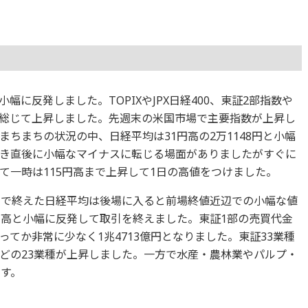
小幅に反発しました。TOPIXやJPX日経400、東証2部指数や
総じて上昇しました。先週末の米国市場で主要指数が上昇し
ちまちの状況の中、日経平均は31円高の2万1148円と小幅
き直後に小幅なマイナスに転じる場面がありましたがすぐに
て一時は115円高まで上昇して1日の高値をつけました。
高で終えた日経平均は後場に入ると前場終値近辺での小幅な値
円高と小幅に反発して取引を終えました。東証1部の売買代金
てか非常に少なく1兆4713億円となりました。東証33業種
どの23業種が上昇しました。一方で水産・農林業やパルプ・
ます。