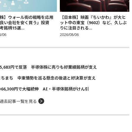
株】ウォール街の戦略を応用
【日本株】映画『ちいかわ』が大ヒ
良い会社を安く買う」投資
ット中の東宝（9602）など、久しぶ
銘柄15選...
りに注目される...
8/06
2026/08/06
5,683円で反落 半導体株に売りも好業績銘柄が支え
まちまち 中東情勢を巡る懸念の後退と好決算が支え
の66,300円で大幅続伸 AI・半導体銘柄がけん引
過去記事一覧を見る