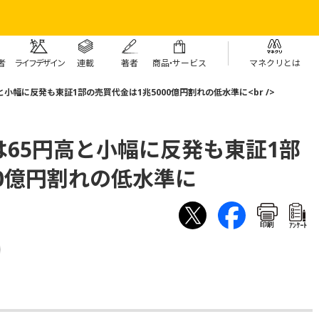
者
ライフデザイン
連載
著者
商
品・
サービス
マネクリとは
小幅に反発も東証1部の売買代金は1兆5000億円割れの低水準に<br />
65円高と小幅に反発も東証1部
00億円割れの低水準に
印刷
ｱﾝｹｰﾄ