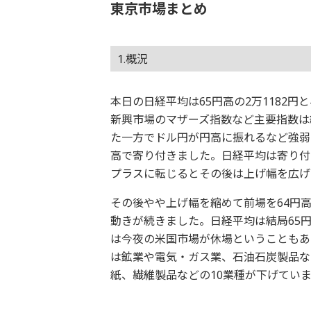
東京市場まとめ
1.概況
本日の日経平均は65円高の2万1182円と
新興市場のマザーズ指数など主要指数は
た一方でドル円が円高に振れるなど強弱ま
高で寄り付きました。日経平均は寄り付
プラスに転じるとその後は上げ幅を広げ
その後やや上げ幅を縮めて前場を64円
動きが続きました。日経平均は結局65
は今夜の米国市場が休場ということもあっ
は鉱業や電気・ガス業、石油石炭製品な
紙、繊維製品などの10業種が下げてい