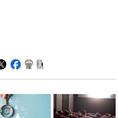
印刷
ｱﾝｹｰﾄ