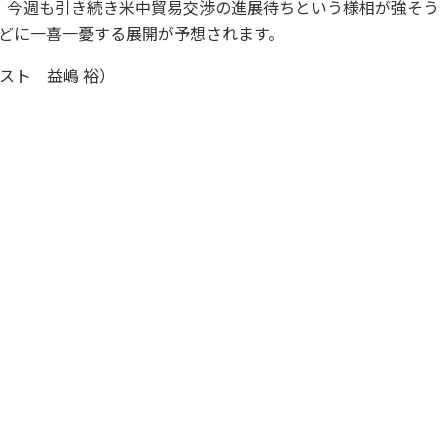
。今週も引き続き米中貿易交渉の進展待ちという様相が強そう
どに一喜一憂する展開が予想されます。
スト 益嶋 裕）