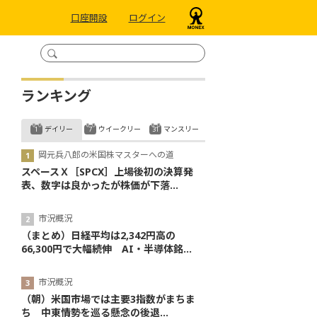
口座開設
ログイン
ランキング
デイリー
ウイークリー
マンスリー
岡元兵八郎の米国株マスターへの道
スペースＸ［SPCX］上場後初の決算発
表、数字は良かったが株価が下落...
市況概況
（まとめ）日経平均は2,342円高の
66,300円で大幅続伸 AI・半導体銘...
市況概況
（朝）米国市場では主要3指数がまちま
ち 中東情勢を巡る懸念の後退...