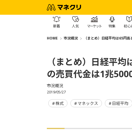
新着
人気
マーケット
特集
初心
HOME
市況概況
（まとめ）日経平均は65円高と
（まとめ）日経平均は
の売買代金は1兆50
市況概況
2019/05/27
株式
マネックス
日経平均