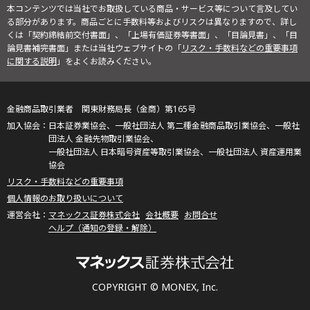
本コンテンツでは当社でお取扱している商品・サービス等について言及してい
る部分があります。商品ごとに手数料等およびリスクは異なりますので、詳し
くは「契約締結前交付書面」、「上場有価証券等書面」、「目論見書」、「目
論見書補完書面」または当社ウェブサイトの「
リスク・手数料などの重要事項
に関する説明
」をよくお読みください。
金融商品取引業者 関東財務局長（金商）第165号
日本証券業協会、一般社団法人 第二種金融商品取引業協会、一般社
団法人 金融先物取引業協会、
一般社団法人 日本暗号資産等取引業協会、一般社団法人 資産運用業
協会
リスク・手数料などの重要事項
個人情報のお取り扱いについて
マネックス証券株式会社
会社概要
お問合せ
ヘルプ（通知の登録・解除）
COPYRIGHT © MONEX, Inc.