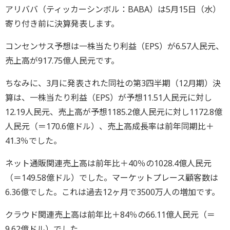
アリババ（ティッカーシンボル：BABA）は5月15日（水）
寄り付き前に決算発表します。
コンセンサス予想は一株当たり利益（EPS）が6.57人民元、
売上高が917.75億人民元です。
ちなみに、3月に発表された同社の第3四半期（12月期）決
算は、一株当たり利益（EPS）が予想11.51人民元に対し
12.19人民元、売上高が予想1185.2億人民元に対し1172.8億
人民元（＝170.6億ドル）、売上高成長率は前年同期比＋
41.3％でした。
ネット通販関連売上高は前年比＋40％の1028.4億人民元
（＝149.58億ドル）でした。マーケットプレース顧客数は
6.36億でした。これは過去12ヶ月で3500万人の増加です。
クラウド関連売上高は前年比＋84％の66.11億人民元（＝
9.62億ドル）でした。