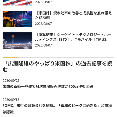
2026/08/07
【米国株】資本効率の改善と成長性を兼ね備え
た銘柄例
2026/08/07
【決算結果】シーゲイト・テクノロジー・ホー
ルディングス［STX］、Tモバイル［TMUS...
2026/08/07
「広瀬隆雄のやっぱり米国株」の過去記事を読
む
2020/09/25
米国の新築一戸建て月次住宅販売件数が100万件を突破
2020/09/18
FOMC、現行の政策金利を維持。「緩和のピークは過ぎた」と市場
は認識