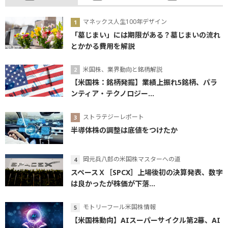
マネックス人生100年デザイン
「墓じまい」には期限がある？墓じまいの流れ
とかかる費用を解説
米国株、業界動向と銘柄解説
【米国株：銘柄発掘】業績上振れ5銘柄、パラ
ンティア・テクノロジー...
ストラテジーレポート
半導体株の調整は底値をつけたか
岡元兵八郎の米国株マスターへの道
スペースＸ［SPCX］上場後初の決算発表、数字
は良かったが株価が下落...
モトリーフール米国株情報
【米国株動向】AIスーパーサイクル第2幕、AI