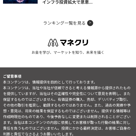
インフラ投資拡大で恩恵...
ランキング一覧を見る
お金を学び、マーケットを知り、未来を描く
ご留意事項
本コンテンツは、情報提供を目的として行っております。
本コンテンツは、当社や当社が信頼できると考える情報源から提供されたもの
を提供していますが、当社はその正確性や完全性について意見を表明し、また
保証するものではございません。有価証券の購入、売却、デリバティブ取引、
その他の取引を推奨し、勧誘するものではありません。また、過去の実績や予
想・意見は、将来の結果を保証するものではございません。提供する情報等は
作成時現在のものであり、今後予告なしに変更または削除されることがござい
ます。当社は本コンテンツの内容に依拠してお客様が取った行動の結果に対し
責任を負うものではございません。投資にかかる最終決定は、お客様ご自身の
判断と責任でなさるようお願いいたします。