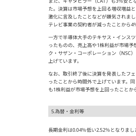
また、キャタピラー（CAT）も3％安
た。決算は市場予想を上回る増収増益と
激化に言及したことなどが嫌気されまし
テレビ事業の契約者が減ったことから4
一方で半導体大手のテキサス・インスツ
ったものの、売上高や1株利益が市場予
ク・サザン・コーポレーション（NSC
上げています。
なお、取引終了後に決算を発表したフェ
ったことから時間外で上げています。同
も1株利益が市場予想を上回ったことか
5.為替・金利等
長期金利は0.04％低い2.52％となり