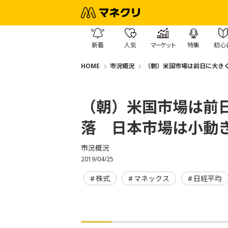
新着
人気
マーケット
特集
初心
HOME
市況概況
（朝）米国市場は前日に大き
（朝）米国市場は前
落 日本市場は小動
市況概況
2019/04/25
株式
マネックス
日経平均