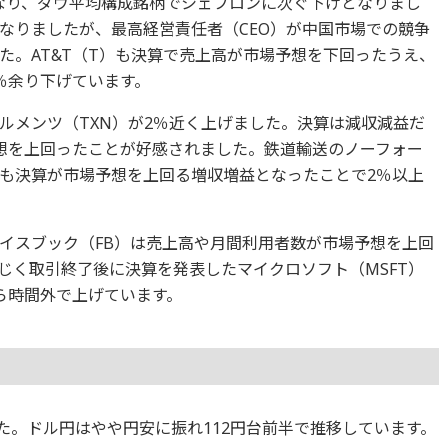
となり、ダウ平均構成銘柄でシェブロンに次ぐ下げとなりまし
なりましたが、最高経営責任者（CEO）が中国市場での競争
た。AT&T（T）も決算で売上高が市場予想を下回ったうえ、
％余り下げています。
ルメンツ（TXN）が2％近く上げました。決算は減収減益だ
想を上回ったことが好感されました。鉄道輸送のノーフォー
）も決算が市場予想を上回る増収増益となったことで2％以上
イスブック（FB）は売上高や月間利用者数が市場予想を上回
じく取引終了後に決算を発表したマイクロソフト（MSFT）
ら時間外で上げています。
ました。ドル円はやや円安に振れ112円台前半で推移しています。