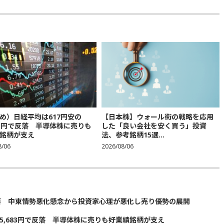
め）日経平均は617円安の
【日本株】ウォール街の戦略を応用
683円で反落 半導体株に売りも
した「良い会社を安く買う」投資
銘柄が支え
法、参考銘柄15選...
8/06
2026/08/06
落 中東情勢悪化懸念から投資家心理が悪化し売り優勢の展開
5,683円で反落 半導体株に売りも好業績銘柄が支え