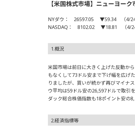
【米国株式市場】ニューヨーク
NYダウ： 26597.05 ▼59.34 （4/2
NASDAQ： 8102.02 ▼18.81 （4/
1.概況
米国市場は前日に大きく上げた反動から
もなくして73ドル安まで下げ幅を広げ
りましたが、買いが続かず再びマイナス
ウ平均は59ドル安の26,597ドルで
ダック総合株価指数も18ポイント安の8
2.経済指標等