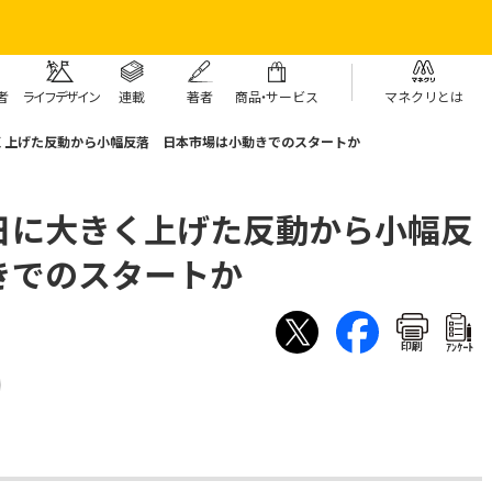
者
ライフデザイン
連載
著者
商
品・
サービス
マネクリとは
く上げた反動から小幅反落 日本市場は小動きでのスタートか
日に大きく上げた反動から小幅反
きでのスタートか
印刷
ｱﾝｹｰﾄ