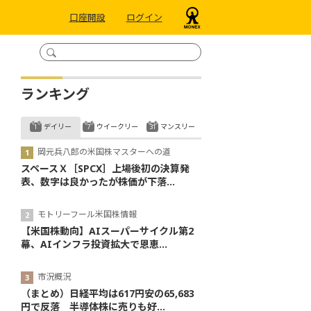
口座開設
ログイン
ランキング
デイリー
ウイークリー
マンスリー
岡元兵八郎の米国株マスターへの道
スペースＸ［SPCX］上場後初の決算発
表、数字は良かったが株価が下落...
モトリーフール米国株情報
【米国株動向】AIスーパーサイクル第2
幕、AIインフラ投資拡大で恩恵...
市況概況
（まとめ）日経平均は617円安の65,683
円で反落 半導体株に売りも好...