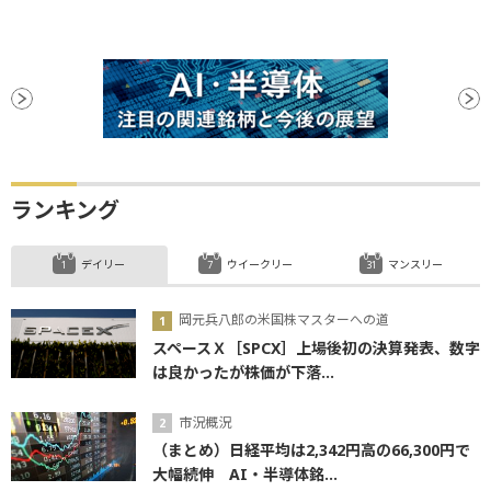
ランキング
デイリー
ウイークリー
マンスリー
岡元兵八郎の米国株マスターへの道
スペースＸ［SPCX］上場後初の決算発表、数字
は良かったが株価が下落...
市況概況
（まとめ）日経平均は2,342円高の66,300円で
大幅続伸 AI・半導体銘...