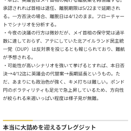
承認されれば首相は退任、離脱期限は5/22まで延期され
る。一方否決の場合、離脱日は4/12のまま。フローチャー
トでシナリオを分析する。
・今夜の決議の行方は微妙だが、メイ首相の保守党は過半
数に達しておらず、アテにしていた北アイルランド民主統
一党（DUP）は反対票を投じるとも報じられており、難航
が予想される。
・可能性が高いシナリオを強いて挙げるとすれば、本日否
決→4/12迄に英議会の代替案→長期延長というもの。た
だ、あまりにも政治色が強く、キメ打ちは難しい。ポンド
円のボラティリティも足元で急上昇しているため、方向性
が絞られる来週いっぱい程度は様子見が無難。
本当に大詰めを迎えるブレグジット