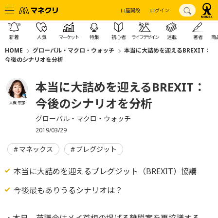
口座開設
ログイン
新着
人気
マーケット
特集
初心者
ライフデザイン
連載
著者
商
HOME
グローバル・マクロ・ウォッチ
本当に大詰めを迎えるBREXIT：
今後のシナリオを分析
本当に大詰めを迎えるBREXIT：
今後のシナリオを分析
大槻 奈那
グローバル・マクロ・ウォッチ
2019/03/29
マネックス
ブレグジット
本当に大詰めを迎えるブレグジット（BREXIT）協議
今後最もありうるシナリオは？
・本日、英議会はメイ首相の掲げる離脱案を再協議する。