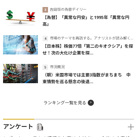
吉田恒の為替デイリー
【為替】「異常な円安」と1995年「異常な円
高」
市場のテーマを再訪する。アナリストが読み解くテーマの本質
【日本株】株価77倍「第二のキオクシア」を探
せ！次の大化け企業を探...
市況概況
（朝）米国市場では主要3指数がまちまち 中
東情勢を巡る懸念の後退...
ランキング一覧を見る
アンケート