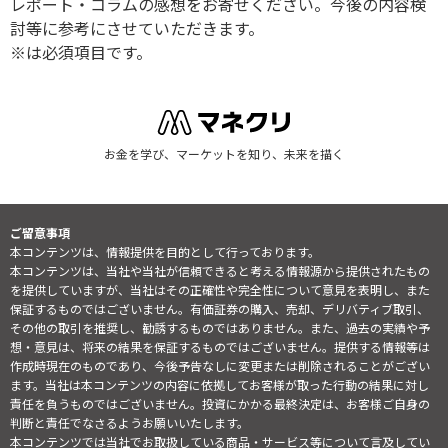
レポート・コラムの感想をお寄せください。今後の内容検
討等に参考にさせていただきます。
※は必須項目です。
お金を学び、マーケットを知り、未来を描く
ご留意事項
本コンテンツは、情報提供を目的として行っております。
本コンテンツは、当社や当社が信頼できると考える情報源から提供されたもの
を提供していますが、当社はその正確性や完全性について意見を表明し、また
保証するものではございません。有価証券の購入、売却、デリバティブ取引、
その他の取引を推奨し、勧誘するものではありません。また、過去の実績や予
想・意見は、将来の結果を保証するものではございません。提供する情報等は
作成時現在のものであり、今後予告なしに変更または削除されることがござい
ます。当社は本コンテンツの内容に依拠してお客様が取った行動の結果に対し
責任を負うものではございません。投資にかかる最終決定は、お客様ご自身の
判断と責任でなさるようお願いいたします。
本コンテンツでは当社でお取扱している商品・サービス等について言及してい