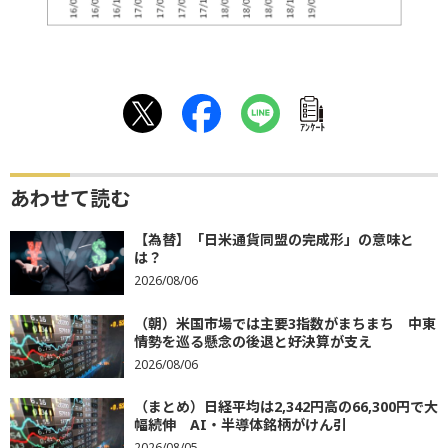
ｱﾝｹｰﾄ
あわせて読む
【為替】「日米通貨同盟の完成形」の意味と
は？
2026/08/06
（朝）米国市場では主要3指数がまちまち 中東
情勢を巡る懸念の後退と好決算が支え
2026/08/06
（まとめ）日経平均は2,342円高の66,300円で大
幅続伸 AI・半導体銘柄がけん引
2026/08/05