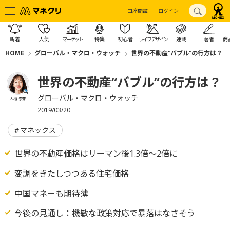
口座開設
ログイン
新着
人気
マーケット
特集
初心者
ライフデザイン
連載
著者
商
HOME
グローバル・マクロ・ウォッチ
世界の不動産“バブル”の行方は？
世界の不動産“バブル”の行方は？
グローバル・マクロ・ウォッチ
大槻 奈那
2019/03/20
マネックス
世界の不動産価格はリーマン後1.3倍～2倍に
変調をきたしつつある住宅価格
中国マネーも期待薄
今後の見通し：機敏な政策対応で暴落はなさそう