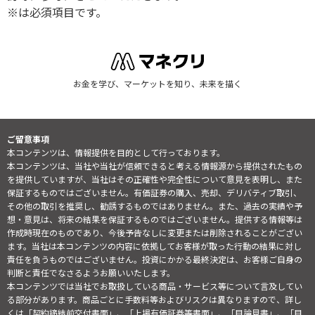
※は必須項目です。
お金を学び、マーケットを知り、未来を描く
ご留意事項
本コンテンツは、情報提供を目的として行っております。
本コンテンツは、当社や当社が信頼できると考える情報源から提供されたもの
を提供していますが、当社はその正確性や完全性について意見を表明し、また
保証するものではございません。有価証券の購入、売却、デリバティブ取引、
その他の取引を推奨し、勧誘するものではありません。また、過去の実績や予
想・意見は、将来の結果を保証するものではございません。提供する情報等は
作成時現在のものであり、今後予告なしに変更または削除されることがござい
ます。当社は本コンテンツの内容に依拠してお客様が取った行動の結果に対し
責任を負うものではございません。投資にかかる最終決定は、お客様ご自身の
判断と責任でなさるようお願いいたします。
本コンテンツでは当社でお取扱している商品・サービス等について言及してい
る部分があります。商品ごとに手数料等およびリスクは異なりますので、詳し
くは「契約締結前交付書面」、「上場有価証券等書面」、「目論見書」、「目