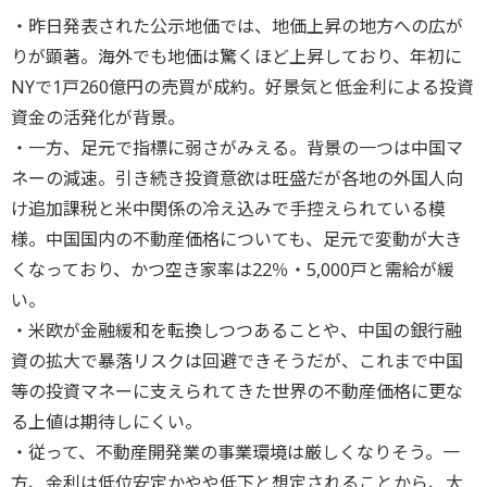
・昨日発表された公示地価では、地価上昇の地方への広が
りが顕著。海外でも地価は驚くほど上昇しており、年初に
NYで1戸260億円の売買が成約。好景気と低金利による投資
資金の活発化が背景。
・一方、足元で指標に弱さがみえる。背景の一つは中国マ
ネーの減速。引き続き投資意欲は旺盛だが各地の外国人向
け追加課税と米中関係の冷え込みで手控えられている模
様。中国国内の不動産価格についても、足元で変動が大き
くなっており、かつ空き家率は22％・5,000戸と需給が緩
い。
・米欧が金融緩和を転換しつつあることや、中国の銀行融
資の拡大で暴落リスクは回避できそうだが、これまで中国
等の投資マネーに支えられてきた世界の不動産価格に更な
る上値は期待しにくい。
・従って、不動産開発業の事業環境は厳しくなりそう。一
方、金利は低位安定かやや低下と想定されることから、大