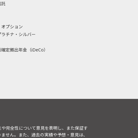
信託
・オプション
プラチナ・シルバー
確定拠出年金（iDeCo）
性や完全性について意見を表明し、また保証す
りません。また、過去の実績や予想・意見は、