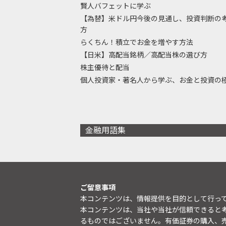
賢人バフェットに学ぶ
【為替】米ドル円今後の見通し、投資判断の
方
らくちん！積立でお金を増やす方法
【日米】高配当銘柄／高配当株の選び方
株主優待と配当
個人投資家・著名人から学ぶ、お金と投資の
金融用語集
ご留意事項
本コンテンツは、情報提供を目的として行っ
本コンテンツは、当社や当社が信頼できると
るものではございません。有価証券の購入、