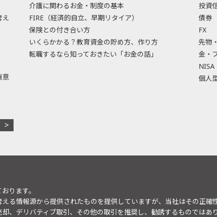
介護に関わるお金・制度の基本
投資
考え
FIRE（経済的自立、早期リタイア）
債券
保険との付き合い方
FX
いくらかかる？教育資金の貯め方、作り方
先物
転職するなら知っておきたい「お金の話」
金・
NISA
極意
個人型
ております。
考える情報源から提供されたものを提供していますが、当社はその正確
売却、デリバティブ取引、その他の取引を推奨し、勧誘するものではあ