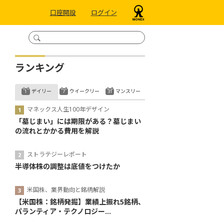
口座開設
ログイン
ランキング
デイリー
ウイークリー
マンスリー
マネックス人生100年デザイン
「墓じまい」には期限がある？墓じまい
の流れとかかる費用を解説
ストラテジーレポート
半導体株の調整は底値をつけたか
米国株、業界動向と銘柄解説
【米国株：銘柄発掘】業績上振れ5銘柄、
パランティア・テクノロジー...