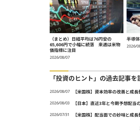
（まとめ）日経平均は76円安の
半導体
65,606円で小幅に続落 来週は米物
2026/0
価指標に注目
2026/08/07
「投資のヒント」の過去記事を
2026/08/07
【米国株】資本効率の改善と成長
2026/08/03
【日本】直近3年と今期予想配当
2026/07/31
【米国株】配当面での妙味と成長