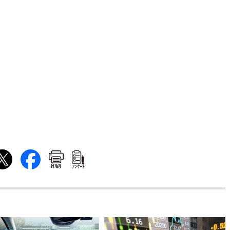
印刷
ｱﾝｹｰﾄ