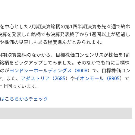
を中心とした2月期決算銘柄の第1四半期決算も先々週で終わ
決算を発表した銘柄でも決算発表終了から1週間以上が経過し
や株価の見直しもある程度進んだとみられます。
月期決算銘柄のなかから、目標株価コンセンサスが株価を1割
銘柄をピックアップしてみました。そのなかでも特に目標株
のが
ヨンドシーホールディングス（
8008
）で、目標株価コン
す。また、
アダストリア（
2685
）や
イオンモール（
8905
）で
上上回っています。
はこちらからチェック