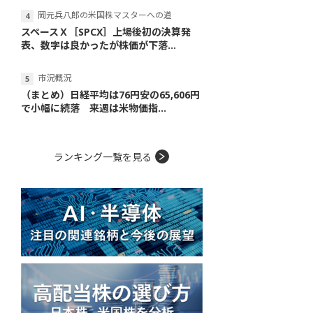
岡元兵八郎の米国株マスターへの道
スペースＸ［SPCX］上場後初の決算発
表、数字は良かったが株価が下落...
市況概況
（まとめ）日経平均は76円安の65,606円
で小幅に続落 来週は米物価指...
ランキング一覧を見る