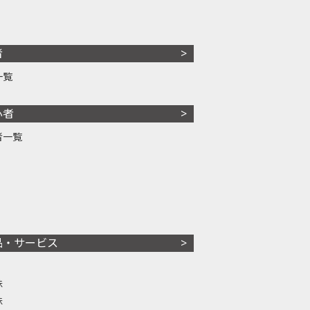
者
一覧
心者
者一覧
品・サービス
株
株