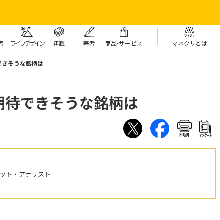
者
ライフデザイン
連載
著者
商
品・
サービス
マネクリとは
できそうな銘柄は
期待できそうな銘柄は
印刷
ｱﾝｹｰﾄ
ケット・アナリスト