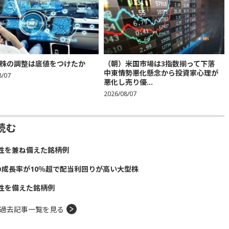
株の調整は底値をつけたか
（朝）米国市場は3指数揃って下落
中東情勢悪化懸念から投資家心理が
8/07
悪化し売り優...
2026/08/07
読む
性を兼ね備えた銘柄例
の成長率が10％超で配当利回りが高い大型株
性を備えた銘柄例
過去記事一覧を見る