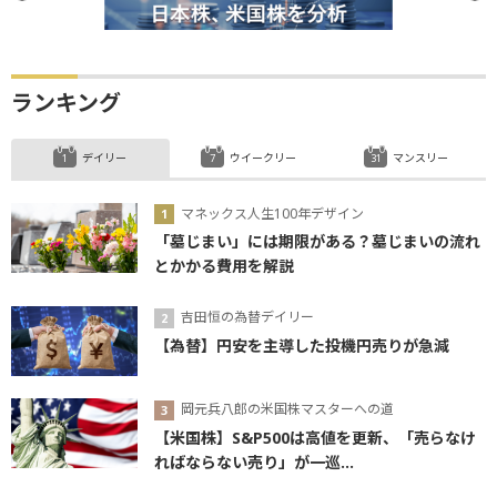
ランキング
デイリー
ウイークリー
マンスリー
マネックス人生100年デザイン
「墓じまい」には期限がある？墓じまいの流れ
とかかる費用を解説
吉田恒の為替デイリー
【為替】円安を主導した投機円売りが急減
岡元兵八郎の米国株マスターへの道
【米国株】S&P500は高値を更新、「売らなけ
ればならない売り」が一巡...