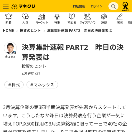
口座開設
ログイン
新着
人気
マーケット
特集
初心者
ライフデザイン
連載
著者
商
HOME
投資のヒント
決算集計速報 PART2 昨日の決算発表は
決算集計速報 PART2 昨日の決
算発表は
金山 敏之
投資のヒント
2019/01/31
株式
マネックス
3月決算企業の第3四半期決算発表が先週からスタートして
います。こうしたなか昨日は決算発表を行う企業が一気に
増えTOPIX500採用の3月決算銘柄に限って一日で40社の企