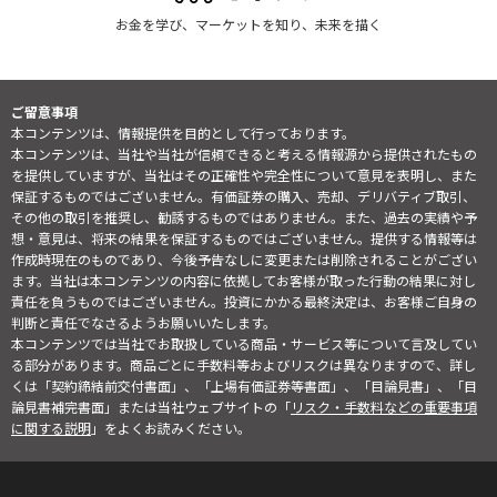
お金を学び、マーケットを知り、未来を描く
ご留意事項
本コンテンツは、情報提供を目的として行っております。
本コンテンツは、当社や当社が信頼できると考える情報源から提供されたもの
を提供していますが、当社はその正確性や完全性について意見を表明し、また
保証するものではございません。有価証券の購入、売却、デリバティブ取引、
その他の取引を推奨し、勧誘するものではありません。また、過去の実績や予
想・意見は、将来の結果を保証するものではございません。提供する情報等は
作成時現在のものであり、今後予告なしに変更または削除されることがござい
ます。当社は本コンテンツの内容に依拠してお客様が取った行動の結果に対し
責任を負うものではございません。投資にかかる最終決定は、お客様ご自身の
判断と責任でなさるようお願いいたします。
本コンテンツでは当社でお取扱している商品・サービス等について言及してい
る部分があります。商品ごとに手数料等およびリスクは異なりますので、詳し
くは「契約締結前交付書面」、「上場有価証券等書面」、「目論見書」、「目
論見書補完書面」または当社ウェブサイトの「
リスク・手数料などの重要事項
に関する説明
」をよくお読みください。