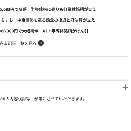
5,683円で反落 半導体株に売りも好業績銘柄が支え
まちまち 中東情勢を巡る懸念の後退と好決算が支え
の66,300円で大幅続伸 AI・半導体銘柄がけん引
過去記事一覧を見る
今後の内容検討等に参考にさせていただきます。