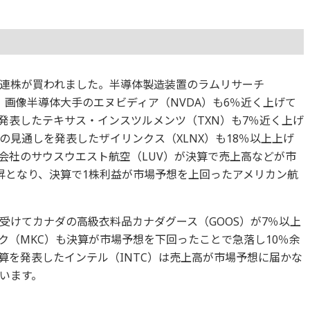
連株が買われました。半導体製造装置のラムリサーチ
か、画像半導体大手のエヌビディア（NVDA）も6％近く上げて
発表したテキサス・インスツルメンツ（TXN）も7％近く上げ
見通しを発表したザイリンクス（XLNX）も18％以上上げ
会社のサウスウエスト航空（LUV）が決算で売上高などが市
昇となり、決算で1株利益が市場予想を上回ったアメリカン航
受けてカナダの高級衣料品カナダグース（GOOS）が7％以上
ク（MKC）も決算が市場予想を下回ったことで急落し10％余
算を発表したインテル（INTC）は売上高が市場予想に届かな
います。