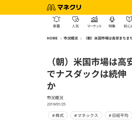
新着
人気
マーケット
特集
初心
HOME
市況概況
（朝）米国市場は高安まちま
（朝）米国市場は高
でナスダックは続伸
か
市況概況
2019/01/25
株式
マネックス
日経平均