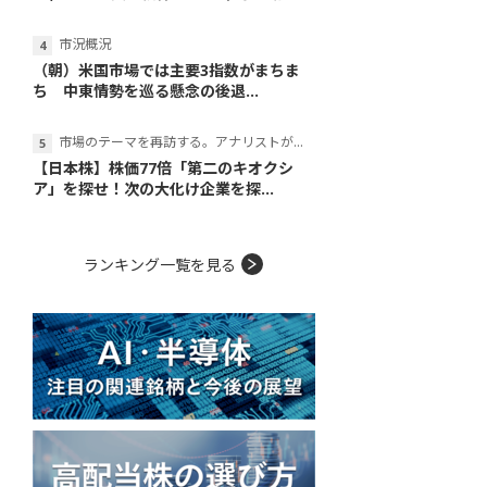
市況概況
（朝）米国市場では主要3指数がまちま
ち 中東情勢を巡る懸念の後退...
市場のテーマを再訪する。アナリストが読み解くテーマの本質
【日本株】株価77倍「第二のキオクシ
ア」を探せ！次の大化け企業を探...
ランキング一覧を見る