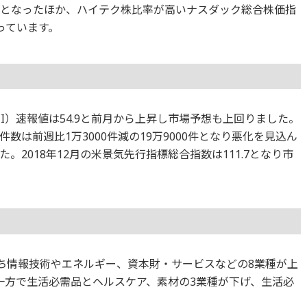
ントとなったほか、ハイテク株比率が高いナスダック総合株価指
なっています。
I）速報値は54.9と前月から上昇し市場予想も上回りました。
は前週比1万3000件減の19万9000件となり悪化を見込ん
2018年12月の米景気先行指標総合指数は111.7となり市
のうち情報技術やエネルギー、資本財・サービスなどの8業種が上
一方で生活必需品とヘルスケア、素材の3業種が下げ、生活必