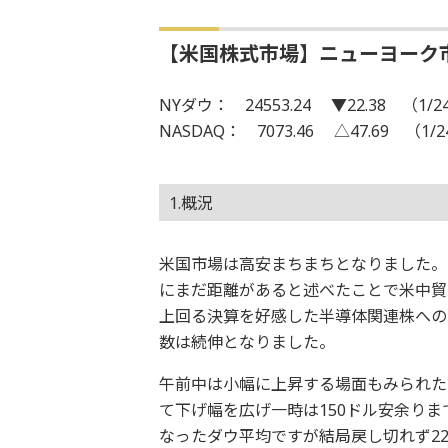
【米国株式市場】ニューヨーク
NYダウ： 24553.24 ▼22.38 （1/2
NASDAQ： 7073.46 △47.69 （1/
1.概況
米国市場は高安まちまちとなりました。
にまだ距離があると述べたことで米中貿
上回る決算を好感した半導体関連株への買
数は続伸となりました。
午前中は小幅に上昇する場面もみられた
て下げ幅を広げ一時は150ドル安余り
なったダウ平均ですが結局戻し切れず22ド