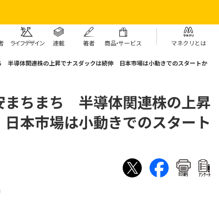
者
ライフデザイン
連載
著者
商
品・
サービス
マネクリとは
ち 半導体関連株の上昇でナスダックは続伸 日本市場は小動きでのスタートか
安まちまち 半導体関連株の上昇
 日本市場は小動きでのスタート
印刷
ｱﾝｹｰﾄ