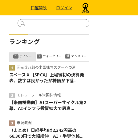
口座開設
ログイン
ランキング
デイリー
ウイークリー
マンスリー
岡元兵八郎の米国株マスターへの道
スペースＸ［SPCX］上場後初の決算発
表、数字は良かったが株価が下落...
モトリーフール米国株情報
【米国株動向】AIスーパーサイクル第2
幕、AIインフラ投資拡大で恩恵...
市況概況
（まとめ）日経平均は2,342円高の
66,300円で大幅続伸 AI・半導体銘...