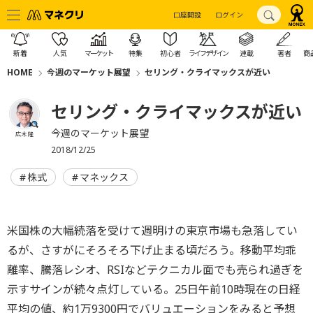
口座開設
ログイン
新着
人気
マーケット
特集
初心者
ライフデザイン
連載
著者
商
HOME
今週のマーケット展望
セリング・クライマックスが近い
セリング・クライマックスが近い
今週のマーケット展望
広木 隆
2018/12/25
株式
マネックス
米国株の大幅続落を受けて週明けの東京市場も急落してい
るが、さすがにそろそろ下げ止まる頃だろう。移動平均乖
離率、騰落レシオ、RSIなどテクニカル面でも売られ過ぎを
示すサインが続々点灯している。25日午前10時現在の日経
平均の値、約1万9300円でバリュエーションをみると予想