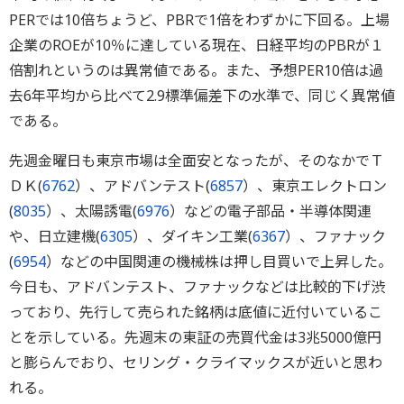
PERでは10倍ちょうど、PBRで1倍をわずかに下回る。上場
企業のROEが10％に達している現在、日経平均のPBRが１
倍割れというのは異常値である。また、予想PER10倍は過
去6年平均から比べて2.9標準偏差下の水準で、同じく異常値
である。
先週金曜日も東京市場は全面安となったが、そのなかでＴ
ＤＫ(
6762
）、アドバンテスト(
6857
）、東京エレクトロン
(
8035
）、太陽誘電(
6976
）などの電子部品・半導体関連
や、日立建機(
6305
）、ダイキン工業(
6367
）、ファナック
(
6954
）などの中国関連の機械株は押し目買いで上昇した。
今日も、アドバンテスト、ファナックなどは比較的下げ渋
っており、先行して売られた銘柄は底値に近付いているこ
とを示している。先週末の東証の売買代金は3兆5000億円
と膨らんでおり、セリング・クライマックスが近いと思わ
れる。