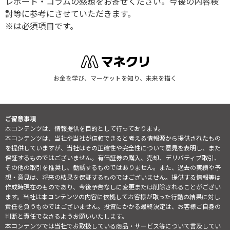
レポート・コラムの感想をお寄せください。今後の内容検
討等に参考にさせていただきます。
※は必須項目です。
お金を学び、マーケットを知り、未来を描く
ご留意事項
本コンテンツは、情報提供を目的として行っております。
本コンテンツは、当社や当社が信頼できると考える情報源から提供されたもの
を提供していますが、当社はその正確性や完全性について意見を表明し、また
保証するものではございません。有価証券の購入、売却、デリバティブ取引、
その他の取引を推奨し、勧誘するものではありません。また、過去の実績や予
想・意見は、将来の結果を保証するものではございません。提供する情報等は
作成時現在のものであり、今後予告なしに変更または削除されることがござい
ます。当社は本コンテンツの内容に依拠してお客様が取った行動の結果に対し
責任を負うものではございません。投資にかかる最終決定は、お客様ご自身の
判断と責任でなさるようお願いいたします。
本コンテンツでは当社でお取扱している商品・サービス等について言及してい