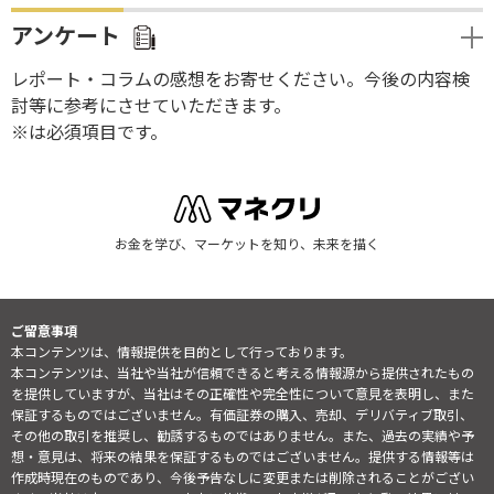
アンケート
レポート・コラムの感想をお寄せください。今後の内容検
討等に参考にさせていただきます。
※は必須項目です。
お金を学び、マーケットを知り、未来を描く
ご留意事項
本コンテンツは、情報提供を目的として行っております。
本コンテンツは、当社や当社が信頼できると考える情報源から提供されたもの
を提供していますが、当社はその正確性や完全性について意見を表明し、また
保証するものではございません。有価証券の購入、売却、デリバティブ取引、
その他の取引を推奨し、勧誘するものではありません。また、過去の実績や予
想・意見は、将来の結果を保証するものではございません。提供する情報等は
作成時現在のものであり、今後予告なしに変更または削除されることがござい