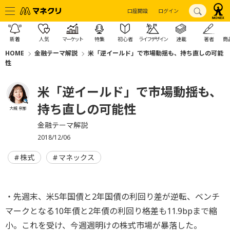
口座開設
ログイン
新着
人気
マーケット
特集
初心者
ライフデザイン
連載
著者
商
HOME
金融テーマ解説
米「逆イールド」で市場動揺も、持ち直しの可能
性
米「逆イールド」で市場動揺も、
持ち直しの可能性
大槻 奈那
金融テーマ解説
2018/12/06
株式
マネックス
・先週末、米5年国債と2年国債の利回り差が逆転、ベンチ
マークとなる10年債と2年債の利回り格差も11.9bpまで縮
小。これを受け、今週週明けの株式市場が暴落した。