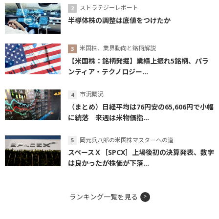
ストラテジーレポート
半導体株の調整は底値をつけたか
米国株、業界動向と銘柄解説
【米国株：銘柄発掘】業績上振れ5銘柄、パラ
ンティア・テクノロジー...
市況概況
（まとめ）日経平均は76円安の65,606円で小幅
に続落 来週は米物価指...
岡元兵八郎の米国株マスターへの道
スペースＸ［SPCX］上場後初の決算発表、数字
は良かったが株価が下落...
ランキング一覧を見る