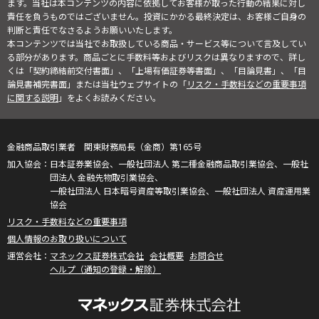
ます。当社は本コンテンツの内容に依拠してお客様が取った行動の結果に対し
責任を負うものではございません。投資にかかる最終決定は、お客様ご自身の
判断と責任でなさるようお願いいたします。
本コンテンツでは当社でお取扱している商品・サービス等について言及してい
る部分があります。商品ごとに手数料等およびリスクは異なりますので、詳し
くは「契約締結前交付書面」、「上場有価証券等書面」、「目論見書」、「目
論見書補完書面」または当社ウェブサイトの「
リスク・手数料などの重要事項
に関する説明
」をよくお読みください。
金融商品取引業者 関東財務局長（金商）第165号
日本証券業協会、一般社団法人 第二種金融商品取引業協会、一般社
団法人 金融先物取引業協会、
一般社団法人 日本暗号資産等取引業協会、一般社団法人 資産運用業
協会
リスク・手数料などの重要事項
個人情報のお取り扱いについて
マネックス証券株式会社
会社概要
お問合せ
ヘルプ（通知の登録・解除）