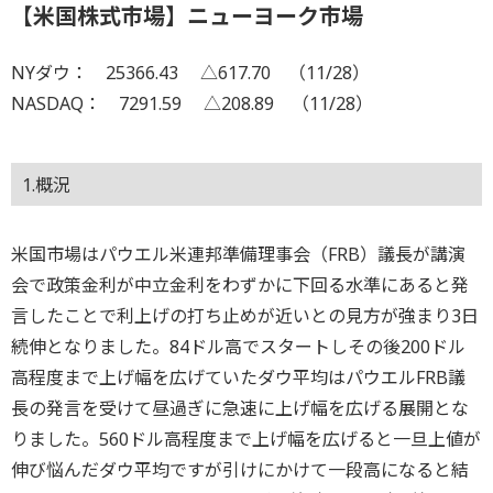
【米国株式市場】ニューヨーク市場
NYダウ： 25366.43 △617.70 （11/28）
NASDAQ： 7291.59 △208.89 （11/28）
1.概況
米国市場はパウエル米連邦準備理事会（FRB）議長が講演
会で政策金利が中立金利をわずかに下回る水準にあると発
言したことで利上げの打ち止めが近いとの見方が強まり3日
続伸となりました。84ドル高でスタートしその後200ドル
高程度まで上げ幅を広げていたダウ平均はパウエルFRB議
長の発言を受けて昼過ぎに急速に上げ幅を広げる展開とな
りました。560ドル高程度まで上げ幅を広げると一旦上値が
伸び悩んだダウ平均ですが引けにかけて一段高になると結