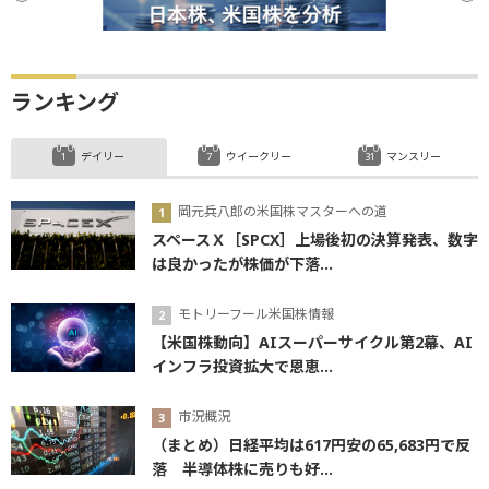
ランキング
デイリー
ウイークリー
マンスリー
岡元兵八郎の米国株マスターへの道
スペースＸ［SPCX］上場後初の決算発表、数字
は良かったが株価が下落...
モトリーフール米国株情報
【米国株動向】AIスーパーサイクル第2幕、AI
インフラ投資拡大で恩恵...
市況概況
（まとめ）日経平均は617円安の65,683円で反
落 半導体株に売りも好...