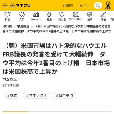
口座開設
ログイン
新着
人気
マーケット
特集
初心者
ライフデザイン
連載
著者
商
HOME
市況概況
（朝）米国市場はハト派的なパウエルFRB議長の発言を
受けて大幅続伸 ダウ平均は今年2番目の上げ幅 日本市場は米国株高で上昇か
（朝）米国市場はハト派的なパウエル
FRB議長の発言を受けて大幅続伸 ダ
ウ平均は今年2番目の上げ幅 日本市場
は米国株高で上昇か
市況概況
2018/11/29
株式
マネックス
日経平均