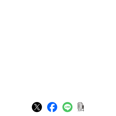
ｱﾝｹｰﾄ