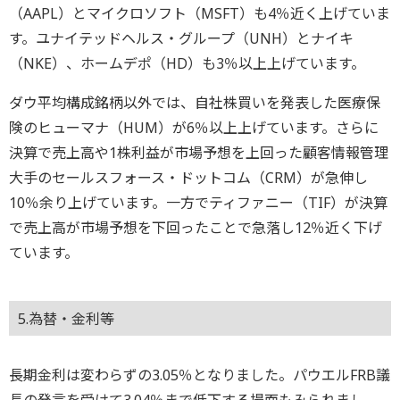
（AAPL）とマイクロソフト（MSFT）も4％近く上げていま
す。ユナイテッドヘルス・グループ（UNH）とナイキ
（NKE）、ホームデポ（HD）も3％以上上げています。
ダウ平均構成銘柄以外では、自社株買いを発表した医療保
険のヒューマナ（HUM）が6％以上上げています。さらに
決算で売上高や1株利益が市場予想を上回った顧客情報管理
大手のセールスフォース・ドットコム（CRM）が急伸し
10％余り上げています。一方でティファニー（TIF）が決算
で売上高が市場予想を下回ったことで急落し12％近く下げ
ています。
5.為替・金利等
長期金利は変わらずの3.05％となりました。パウエルFRB議
長の発言を受けて3.04％まで低下する場面もみられまし