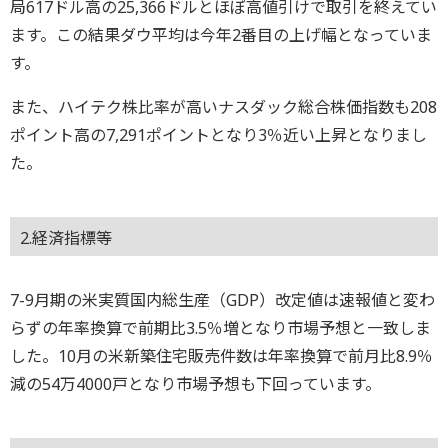
局617ドル高の25,366ドルとほぼ高値引けで取引を終えてい
ます。この結果ダウ平均は今年2番目の上げ幅となっていま
す。
また、ハイテク株比率が高いナスダック総合株価指数も208
ポイント高の7,291ポイントとなり3％近い上昇となりまし
た。
2.経済指標等
7-9月期の米実質国内総生産（GDP）改定値は速報値と変わ
らずの年率換算で前期比3.5％増となり市場予想と一致しま
した。10月の米新築住宅販売件数は年率換算で前月比8.9％
減の54万4000戸となり市場予想も下回っています。