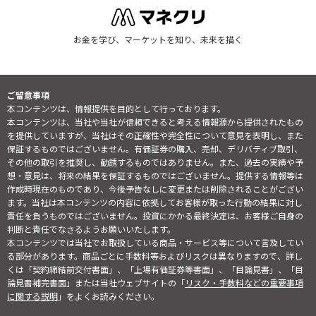
お金を学び、マーケットを知り、未来を描く
ご留意事項
本コンテンツは、情報提供を目的として行っております。
本コンテンツは、当社や当社が信頼できると考える情報源から提供されたもの
を提供していますが、当社はその正確性や完全性について意見を表明し、また
保証するものではございません。有価証券の購入、売却、デリバティブ取引、
その他の取引を推奨し、勧誘するものではありません。また、過去の実績や予
想・意見は、将来の結果を保証するものではございません。提供する情報等は
作成時現在のものであり、今後予告なしに変更または削除されることがござい
ます。当社は本コンテンツの内容に依拠してお客様が取った行動の結果に対し
責任を負うものではございません。投資にかかる最終決定は、お客様ご自身の
判断と責任でなさるようお願いいたします。
本コンテンツでは当社でお取扱している商品・サービス等について言及してい
る部分があります。商品ごとに手数料等およびリスクは異なりますので、詳し
くは「契約締結前交付書面」、「上場有価証券等書面」、「目論見書」、「目
論見書補完書面」または当社ウェブサイトの「
リスク・手数料などの重要事項
に関する説明
」をよくお読みください。