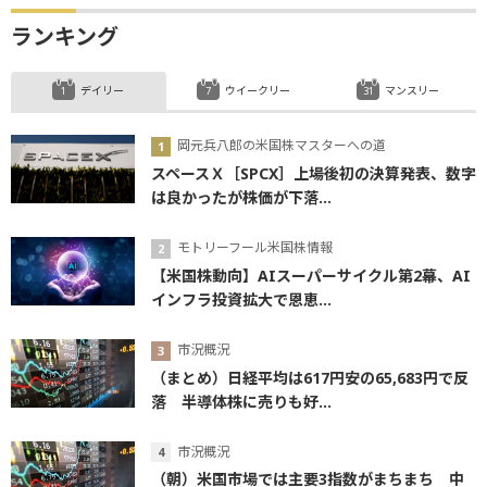
ランキング
デイリー
ウイークリー
マンスリー
岡元兵八郎の米国株マスターへの道
スペースＸ［SPCX］上場後初の決算発表、数字
は良かったが株価が下落...
モトリーフール米国株情報
【米国株動向】AIスーパーサイクル第2幕、AI
インフラ投資拡大で恩恵...
市況概況
（まとめ）日経平均は617円安の65,683円で反
落 半導体株に売りも好...
市況概況
（朝）米国市場では主要3指数がまちまち 中