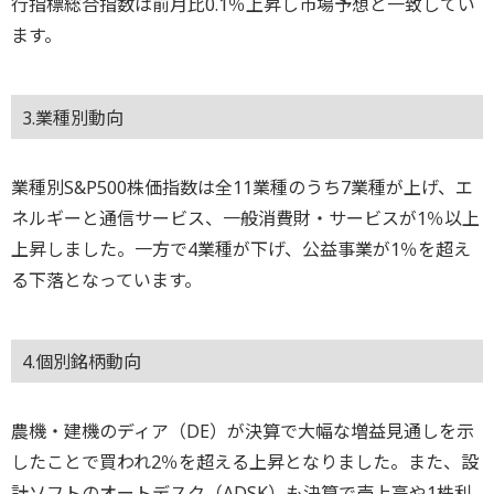
行指標総合指数は前月比0.1％上昇し市場予想と一致してい
ます。
3.業種別動向
業種別S&P500株価指数は全11業種のうち7業種が上げ、エ
ネルギーと通信サービス、一般消費財・サービスが1％以上
上昇しました。一方で4業種が下げ、公益事業が1％を超え
る下落となっています。
4.個別銘柄動向
農機・建機のディア（DE）が決算で大幅な増益見通しを示
したことで買われ2％を超える上昇となりました。また、設
計ソフトのオートデスク（ADSK）も決算で売上高や1株利