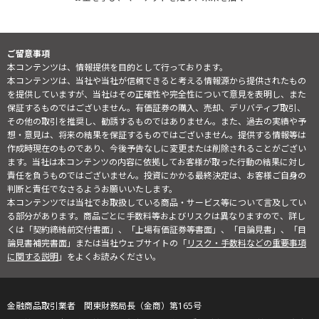
ご留意事項
本コンテンツは、情報提供を目的として行っております。
本コンテンツは、当社や当社が信頼できると考える情報源から提供されたもの
を提供していますが、当社はその正確性や完全性について意見を表明し、また
保証するものではございません。有価証券の購入、売却、デリバティブ取引、
その他の取引を推奨し、勧誘するものではありません。また、過去の実績や予
想・意見は、将来の結果を保証するものではございません。提供する情報等は
作成時現在のものであり、今後予告なしに変更または削除されることがござい
ます。当社は本コンテンツの内容に依拠してお客様が取った行動の結果に対し
責任を負うものではございません。投資にかかる最終決定は、お客様ご自身の
判断と責任でなさるようお願いいたします。
本コンテンツでは当社でお取扱している商品・サービス等について言及してい
る部分があります。商品ごとに手数料等およびリスクは異なりますので、詳し
くは「契約締結前交付書面」、「上場有価証券等書面」、「目論見書」、「目
論見書補完書面」または当社ウェブサイトの「
リスク・手数料などの重要事項
に関する説明
」をよくお読みください。
金融商品取引業者 関東財務局長（金商）第165号