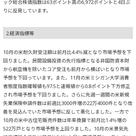
ック総合株価指数は63ポイント高の6,972ポイントと4日ぶ
りに反発しています。
2.経済指標等
10月の米耐久財受注額は前月比4.4％減となり市場予想を下
回りました。民間設備投資の先行指標となる非国防資本財
から航空機を除いたコア受注も前月から横ばいとなり市場
予想を下回っています。また、11月の米ミシガン大学消費
者態度指数確報値も97.5と速報値から0.8ポイント下方修正
され市場予想を下回りました。さらに先週一週間の米新規
失業保険申請件数は前週比3000件増の22万4000件となり改
善を見込んでいた市場予想に反して悪化しました。一方で
10月の米中古住宅販売件数は年率換算で前月比1.4％増の
522万戸となり市場予想を上回りました。10月の米景気先