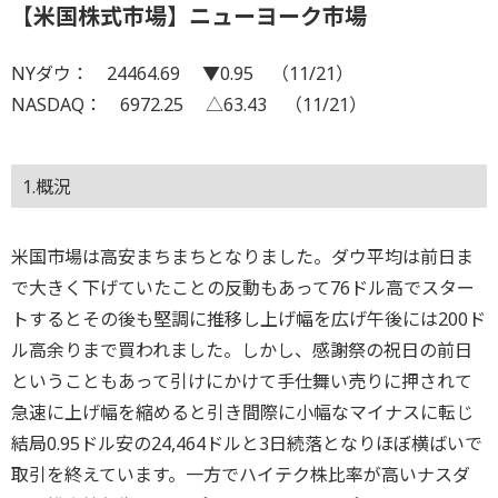
【米国株式市場】ニューヨーク市場
NYダウ： 24464.69 ▼0.95 （11/21）
NASDAQ： 6972.25 △63.43 （11/21）
1.概況
米国市場は高安まちまちとなりました。ダウ平均は前日ま
で大きく下げていたことの反動もあって76ドル高でスター
トするとその後も堅調に推移し上げ幅を広げ午後には200ド
ル高余りまで買われました。しかし、感謝祭の祝日の前日
ということもあって引けにかけて手仕舞い売りに押されて
急速に上げ幅を縮めると引き間際に小幅なマイナスに転じ
結局0.95ドル安の24,464ドルと3日続落となりほぼ横ばいで
取引を終えています。一方でハイテク株比率が高いナスダ