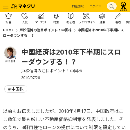
口座開設
ログイン
新着
人気
マーケット
特集
初心者
ライフデザイン
連載
著者
商
HOME
戸松信博の注目ポイント！中国株
中国経済は2010年下半期にス
ローダウンする！？
中国経済は2010年下半期にスロ
ーダウンする！？
戸松 信博
戸松信博の注目ポイント！中国株
2010/07/26
中国株
以前もお伝えしましたが、2010年4月17日、中国政府はこ
こ数年で最も厳しい不動産価格抑制策を発表しました。そ
のうち、3軒目住宅ローンの提供について制限を設定してい