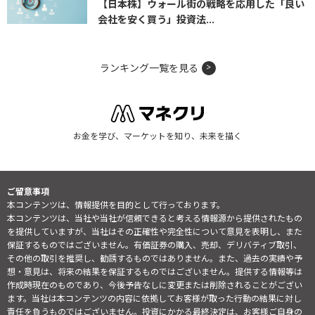
【日本株】ウォール街の戦略を応用した「良い
会社を安く買う」投資法...
ランキング一覧を見る
お金を学び、マーケットを知り、未来を描く
ご留意事項
本コンテンツは、情報提供を目的として行っております。
本コンテンツは、当社や当社が信頼できると考える情報源から提供されたもの
を提供していますが、当社はその正確性や完全性について意見を表明し、また
保証するものではございません。有価証券の購入、売却、デリバティブ取引、
その他の取引を推奨し、勧誘するものではありません。また、過去の実績や予
想・意見は、将来の結果を保証するものではございません。提供する情報等は
作成時現在のものであり、今後予告なしに変更または削除されることがござい
ます。当社は本コンテンツの内容に依拠してお客様が取った行動の結果に対し
責任を負うものではございません。投資にかかる最終決定は、お客様ご自身の