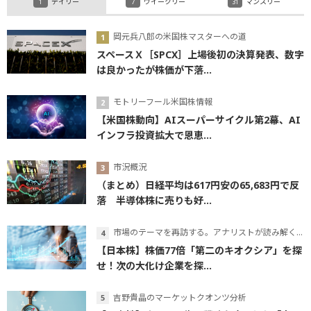
デイリー
ウイークリー
マンスリー
岡元兵八郎の米国株マスターへの道
スペースＸ［SPCX］上場後初の決算発表、数字
は良かったが株価が下落...
モトリーフール米国株情報
【米国株動向】AIスーパーサイクル第2幕、AI
インフラ投資拡大で恩恵...
市況概況
（まとめ）日経平均は617円安の65,683円で反
落 半導体株に売りも好...
市場のテーマを再訪する。アナリストが読み解くテーマの本質
【日本株】株価77倍「第二のキオクシア」を探
せ！次の大化け企業を探...
吉野貴晶のマーケットクオンツ分析