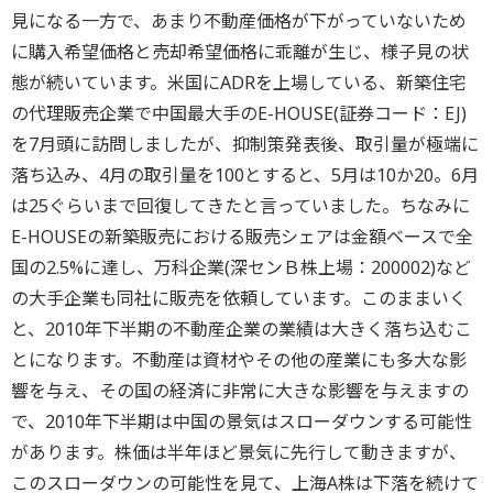
見になる一方で、あまり不動産価格が下がっていないため
に購入希望価格と売却希望価格に乖離が生じ、様子見の状
態が続いています。米国にADRを上場している、新築住宅
の代理販売企業で中国最大手のE-HOUSE(証券コード：EJ)
を7月頭に訪問しましたが、抑制策発表後、取引量が極端に
落ち込み、4月の取引量を100とすると、5月は10か20。6月
は25ぐらいまで回復してきたと言っていました。ちなみに
E-HOUSEの新築販売における販売シェアは金額ベースで全
国の2.5%に達し、万科企業(深センＢ株上場：200002)など
の大手企業も同社に販売を依頼しています。このままいく
と、2010年下半期の不動産企業の業績は大きく落ち込むこ
とになります。不動産は資材やその他の産業にも多大な影
響を与え、その国の経済に非常に大きな影響を与えますの
で、2010年下半期は中国の景気はスローダウンする可能性
があります。株価は半年ほど景気に先行して動きますが、
このスローダウンの可能性を見て、上海A株は下落を続けて