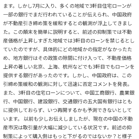
ます。しかし7月に入り、多くの地域で3軒目住宅ローンが
一部の銀行でまだ行われていることが伝えられ、中国政府
が不動産引き締め策を緩和するとの観測が浮上してきまし
た。この顛末を簡単に説明すると、前述の抑制策では不動
産価格が上昇しすぎた地域では3軒目のローンを禁じるとし
ていたのですが、具体的にどの地域かの指定がなかったた
め、地方銀行はその政策の隙間に付け入って、不動産価格
上昇の著しい北京、上海、杭州などでも3軒目でもローンを
提供する銀行があったのです。しかし、中国政府は、この
引締め策緩和の観測に対して迅速に否定コメントを発表。
また、3軒目の住宅ローンについて、中国工商銀行、農業銀
行、中国銀行、建設銀行、交通銀行の五大国有銀行はとも
に提供しておらず、いつ再開するかも予測できないとして
います。 以前も少しお伝えしましたが、現在の中国の不動
産市況は取引量が大幅に減少している状況です。前述の抑
制策によって購入側はもっと下がるのではないか？と様子