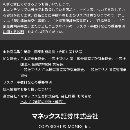
判断と責任でなさるようお願いいたします。
本コンテンツでは当社でお取扱している商品・サービス等について言及してい
る部分があります。商品ごとに手数料等およびリスクは異なりますので、詳し
くは「契約締結前交付書面」、「上場有価証券等書面」、「目論見書」、「目
論見書補完書面」または当社ウェブサイトの「
リスク・手数料などの重要事項
に関する説明
」をよくお読みください。
金融商品取引業者 関東財務局長（金商）第165号
日本証券業協会、一般社団法人 第二種金融商品取引業協会、一般社
団法人 金融先物取引業協会、
一般社団法人 日本暗号資産等取引業協会、一般社団法人 資産運用業
協会
リスク・手数料などの重要事項
個人情報のお取り扱いについて
マネックス証券株式会社
会社概要
お問合せ
ヘルプ（通知の登録・解除）
COPYRIGHT © MONEX, Inc.