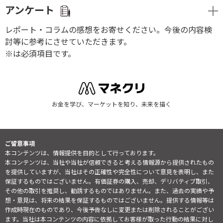
アンケート
レポート・コラムの感想をお寄せください。今後の内容検
討等に参考にさせていただきます。
※は必須項目です。
お金を学び、マーケットを知り、未来を描く
ご留意事項
本コンテンツは、情報提供を目的として行っております。
本コンテンツは、当社や当社が信頼できると考える情報源から提供されたもの
を提供していますが、当社はその正確性や完全性について意見を表明し、また
保証するものではございません。有価証券の購入、売却、デリバティブ取引、
その他の取引を推奨し、勧誘するものではありません。また、過去の実績や予
想・意見は、将来の結果を保証するものではございません。提供する情報等は
作成時現在のものであり、今後予告なしに変更または削除されることがござい
ます。当社は本コンテンツの内容に依拠してお客様が取った行動の結果に対し