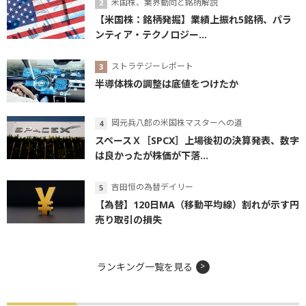
米国株、業界動向と銘柄解説
【米国株：銘柄発掘】業績上振れ5銘柄、パラ
ンティア・テクノロジー...
ストラテジーレポート
半導体株の調整は底値をつけたか
岡元兵八郎の米国株マスターへの道
スペースＸ［SPCX］上場後初の決算発表、数字
は良かったが株価が下落...
吉田恒の為替デイリー
【為替】120日MA（移動平均線）割れが示す円
売り取引の損失
ランキング一覧を見る