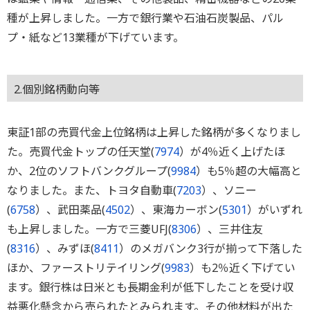
種が上昇しました。一方で銀行業や石油石炭製品、パル
プ・紙など13業種が下げています。
2.個別銘柄動向等
東証1部の売買代金上位銘柄は上昇した銘柄が多くなりまし
た。売買代金トップの任天堂(
7974
）が4％近く上げたほ
か、2位のソフトバンクグループ(
9984
）も5％超の大幅高と
なりました。また、トヨタ自動車(
7203
）、ソニー
(
6758
）、武田薬品(
4502
）、東海カーボン(
5301
）がいずれ
も上昇しました。一方で三菱UFJ(
8306
）、三井住友
(
8316
）、みずほ(
8411
）のメガバンク3行が揃って下落した
ほか、ファーストリテイリング(
9983
）も2％近く下げてい
ます。銀行株は日米とも長期金利が低下したことを受け収
益悪化懸念から売られたとみられます。その他材料が出た