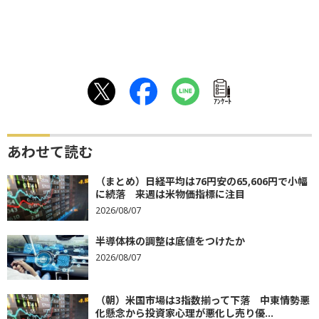
ｱﾝｹｰﾄ
あわせて読む
（まとめ）日経平均は76円安の65,606円で小幅
に続落 来週は米物価指標に注目
2026/08/07
半導体株の調整は底値をつけたか
2026/08/07
（朝）米国市場は3指数揃って下落 中東情勢悪
化懸念から投資家心理が悪化し売り優...