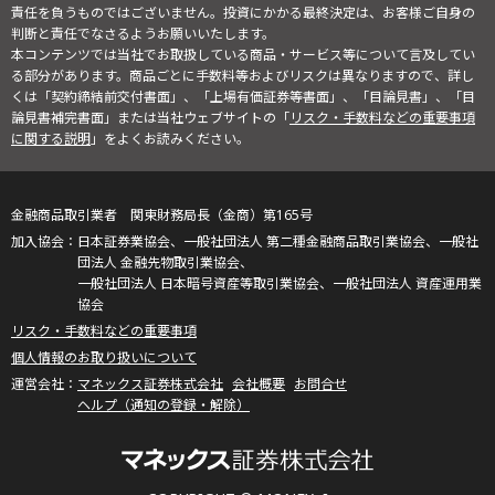
責任を負うものではございません。投資にかかる最終決定は、お客様ご自身の
判断と責任でなさるようお願いいたします。
本コンテンツでは当社でお取扱している商品・サービス等について言及してい
る部分があります。商品ごとに手数料等およびリスクは異なりますので、詳し
くは「契約締結前交付書面」、「上場有価証券等書面」、「目論見書」、「目
論見書補完書面」または当社ウェブサイトの「
リスク・手数料などの重要事項
に関する説明
」をよくお読みください。
金融商品取引業者 関東財務局長（金商）第165号
日本証券業協会、一般社団法人 第二種金融商品取引業協会、一般社
団法人 金融先物取引業協会、
一般社団法人 日本暗号資産等取引業協会、一般社団法人 資産運用業
協会
リスク・手数料などの重要事項
個人情報のお取り扱いについて
マネックス証券株式会社
会社概要
お問合せ
ヘルプ（通知の登録・解除）