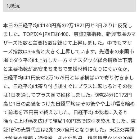
1.概況
本日の日経平均は140円高の2万1821円と3日ぶりに反発し
ました。TOPIXやJPX日経400、東証2部指数、新興市場のマ
ザーズ指数と主要指数は総じて上昇しました。中でもマザ
ーズ指数は3％高と大きく上昇しています。先週末の米国市
場でダウ平均は上昇した一方でナスダック総合指数は下落
と主要指数が高安まちまちで支援材料になりにくいなか、
日経平均は1円安の2万1679円とほぼ横ばいで寄り付きまし
た。日経平均は寄り付き後すぐにプラスに転じるとその後
は1日を通してプラス圏で推移しました。9時24分に172円
高と1日の高値をつけた日経平均はその後やや上げ幅を縮め
て前場を75円高で終えました。日経平均は後場に入ると
徐々に上げ幅を広げて結局140円高で取引を終えました。東
証1部の売買代金は2兆1367億円となりました。東証33業種
は鉱業や情報・通信業、その他製品、精密機器などの20業