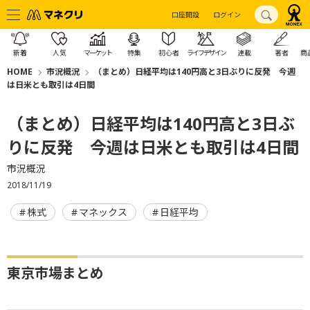
口座開設
ログイン
新着
人気
マーケット
特集
初心者
ライフデザイン
連載
著者
商
HOME
市況概況
（まとめ）日経平均は140円高と3日ぶりに反発 今週
は日米とも取引は4日間
（まとめ）日経平均は140円高と3日ぶ
りに反発 今週は日米とも取引は4日間
市況概況
2018/11/19
株式
マネックス
日経平均
東京市場まとめ