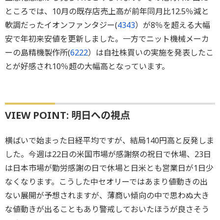
ところでは、10月の既存店売上高が前年同月比12.5％減と
軟調だったイオンファンタジー(
4343
）が8％を超える大幅
安で年初来安値を更新しました。一方でニット機械メーカ
ーの島精機製作所(
6222
）は自社株買いの実施を発表したこ
とが好感され10％超の大幅高となっています。
VIEW POINT: 明日への視点
横ばいで始まった日経平均ですが、結局140円高と反発しま
した。今週は22日の米国市場が感謝祭の祝日で休場、23日
は日本市場が勤労感謝の日で休場と日米とも営業日が1日少
なくなります。こうした中セオリーではあまり値動きの出
ない展開が予想されますが、薄商い傾向の中で思わぬ大き
な値動きが出ることもあり警戒しておいたほうが良さそう