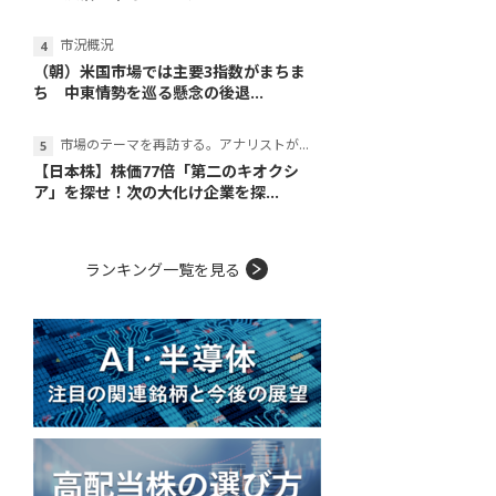
市況概況
（朝）米国市場では主要3指数がまちま
ち 中東情勢を巡る懸念の後退...
市場のテーマを再訪する。アナリストが読み解くテーマの本質
【日本株】株価77倍「第二のキオクシ
ア」を探せ！次の大化け企業を探...
ランキング一覧を見る