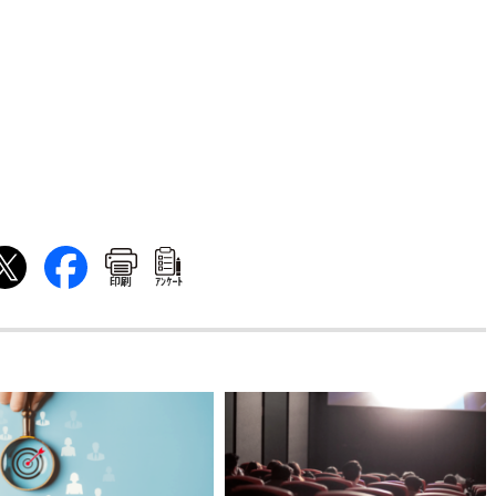
印刷
ｱﾝｹｰﾄ