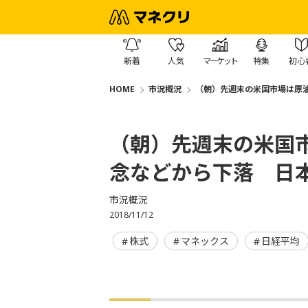
新着
人気
マーケット
特集
初心
HOME
市況概況
（朝）先週末の米国市場は原
（朝）先週末の米国
念などから下落 日
市況概況
2018/11/12
株式
マネックス
日経平均