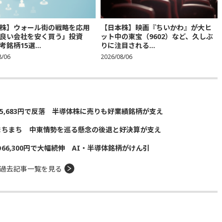
株】ウォール街の戦略を応用
【日本株】映画『ちいかわ』が大ヒ
良い会社を安く買う」投資
ット中の東宝（9602）など、久しぶ
銘柄15選...
りに注目される...
8/06
2026/08/06
5,683円で反落 半導体株に売りも好業績銘柄が支え
まちまち 中東情勢を巡る懸念の後退と好決算が支え
の66,300円で大幅続伸 AI・半導体銘柄がけん引
過去記事一覧を見る