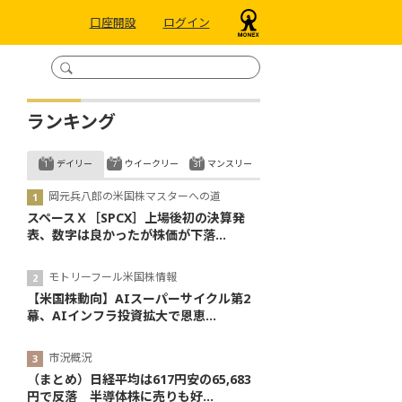
口座開設
ログイン
ランキング
デイリー
ウイークリー
マンスリー
岡元兵八郎の米国株マスターへの道
スペースＸ［SPCX］上場後初の決算発
表、数字は良かったが株価が下落...
モトリーフール米国株情報
【米国株動向】AIスーパーサイクル第2
幕、AIインフラ投資拡大で恩恵...
市況概況
（まとめ）日経平均は617円安の65,683
円で反落 半導体株に売りも好...