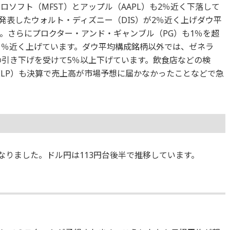
ロソフト（MFST）とアップル（AAPL）も2％近く下落して
発表したウォルト・ディズニー（DIS）が2％近く上げダウ平
。さらにプロクター・アンド・ギャンブル（PG）も1％を超
も1％近く上げています。ダウ平均構成銘柄以外では、ゼネラ
の引き下げを受けて5％以上下げています。飲食店などの検
ELP）も決算で売上高が市場予想に届かなかったことなどで急
％となりました。ドル円は113円台後半で推移しています。