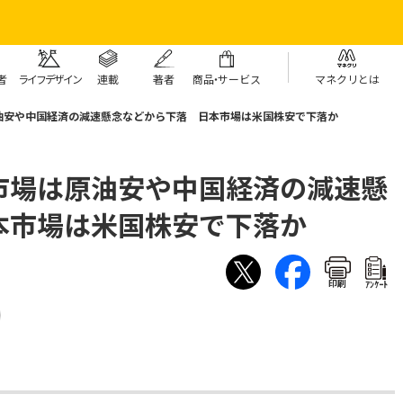
者
ライフデザイン
連載
著者
商
品・
サービス
マネクリとは
油安や中国経済の減速懸念などから下落 日本市場は米国株安で下落か
市場は原油安や中国経済の減速懸
本市場は米国株安で下落か
印刷
ｱﾝｹｰﾄ