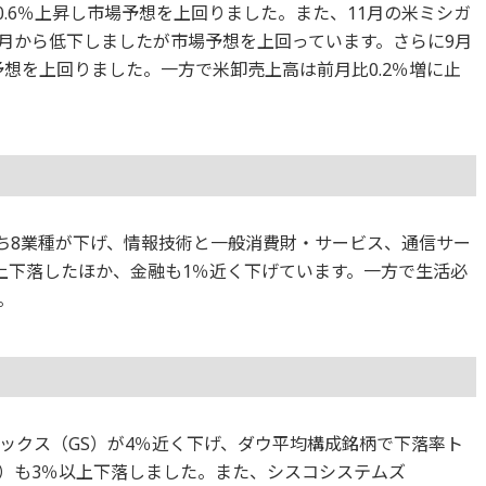
0.6％上昇し市場予想を上回りました。また、11月の米ミシガ
前月から低下しましたが市場予想を上回っています。さらに9月
予想を上回りました。一方で米卸売上高は前月比0.2％増に止
のうち8業種が下げ、情報技術と一般消費財・サービス、通信サー
上下落したほか、金融も1％近く下げています。一方で生活必
。
ックス（GS）が4％近く下げ、ダウ平均構成銘柄で下落率ト
T）も3％以上下落しました。また、シスコシステムズ