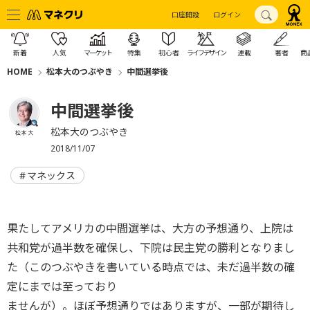
口座開設
ログイン
新着
人気
マーケット
特集
初心者
ライフデザイン
連載
著者
商
HOME
松本大のつぶやき
中間選挙後
中間選挙後
松本大のつぶやき
松本 大
2018/11/07
マネックス
果たしてアメリカの中間選挙は、大方の予想通り、上院は
共和党が過半数を確保し、下院は民主党の勝利となりまし
た（このつぶやきを書いている時点では、未だ過半数の確
定にまでは至っており
ませんが）。ほぼ予想通りではありますが、一部が期待し