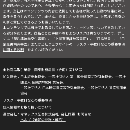
想・意見は、将来の結果を保証するものではございません。提供する情報等は
作成時現在のものであり、今後予告なしに変更または削除されることがござい
ます。当社は本コンテンツの内容に依拠してお客様が取った行動の結果に対し
責任を負うものではございません。投資にかかる最終決定は、お客様ご自身の
判断と責任でなさるようお願いいたします。
本コンテンツでは当社でお取扱している商品・サービス等について言及してい
る部分があります。商品ごとに手数料等およびリスクは異なりますので、詳し
くは「契約締結前交付書面」、「上場有価証券等書面」、「目論見書」、「目
論見書補完書面」または当社ウェブサイトの「
リスク・手数料などの重要事項
に関する説明
」をよくお読みください。
金融商品取引業者 関東財務局長（金商）第165号
日本証券業協会、一般社団法人 第二種金融商品取引業協会、一般社
団法人 金融先物取引業協会、
一般社団法人 日本暗号資産等取引業協会、一般社団法人 資産運用業
協会
リスク・手数料などの重要事項
個人情報のお取り扱いについて
マネックス証券株式会社
会社概要
お問合せ
ヘルプ（通知の登録・解除）