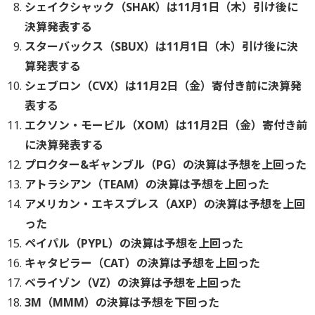
シェイクシャック（SHAK）は11月1日（木）引け後に
決算発表する
スターバックス（SBUX）は11月1日（木）引け後に決
算発表する
シェブロン（CVX）は11月2日（金）寄付き前に決算発
表する
エクソン・モービル（XOM）は11月2日（金）寄付き前
に決算発表する
プロクター&ギャンブル（PG）の決算は予想を上回った
アトラシアン（TEAM）の決算は予想を上回った
アメリカン・エキスプレス（AXP）の決算は予想を上回
った
ペイパル（PYPL）の決算は予想を上回った
キャタピラー（CAT）の決算は予想を上回った
ベライゾン（VZ）の決算は予想を上回った
3M
（MMM）の決算は予想を下回った