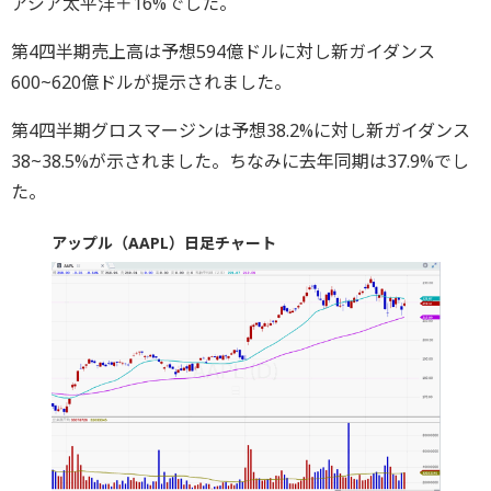
アジア太平洋＋16%でした。
第4四半期売上高は予想594億ドルに対し新ガイダンス
600~620億ドルが提示されました。
第4四半期グロスマージンは予想38.2%に対し新ガイダンス
38~38.5%が示されました。ちなみに去年同期は37.9%でし
た。
アップル（AAPL）日足チャート