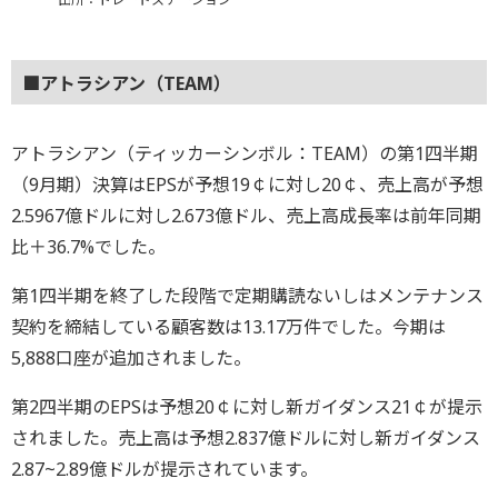
■アトラシアン（TEAM）
アトラシアン（ティッカーシンボル：TEAM）の第1四半期
（9月期）決算はEPSが予想19￠に対し20￠、売上高が予想
2.5967億ドルに対し2.673億ドル、売上高成長率は前年同期
比＋36.7%でした。
第1四半期を終了した段階で定期購読ないしはメンテナンス
契約を締結している顧客数は13.17万件でした。今期は
5,888口座が追加されました。
第2四半期のEPSは予想20￠に対し新ガイダンス21￠が提示
されました。売上高は予想2.837億ドルに対し新ガイダンス
2.87~2.89億ドルが提示されています。