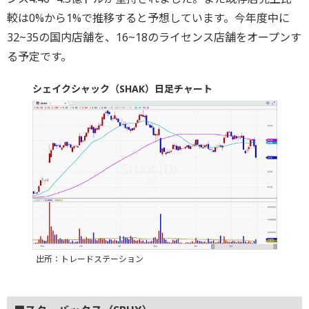
較は0%から1%で推移すると予想しています。今年度中に
32~35の国内店舗を、16~18のライセンス店舗をオープンす
る予定です。
シェイクシャック（SHAK）日足チャート
出所：トレードステーション