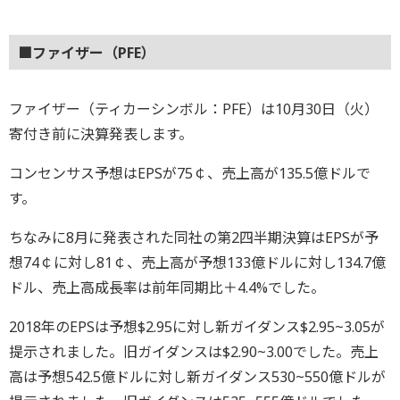
■ファイザー（PFE）
ファイザー（ティカーシンボル：PFE）は10月30日（火）
寄付き前に決算発表します。
コンセンサス予想はEPSが75￠、売上高が135.5億ドルで
す。
ちなみに8月に発表された同社の第2四半期決算はEPSが予
想74￠に対し81￠、売上高が予想133億ドルに対し134.7億
ドル、売上高成長率は前年同期比＋4.4%でした。
2018年のEPSは予想$2.95に対し新ガイダンス$2.95~3.05が
提示されました。旧ガイダンスは$2.90~3.00でした。売上
高は予想542.5億ドルに対し新ガイダンス530~550億ドルが