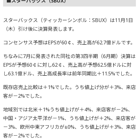
■スターバックス（SBUX）
スターバックス（ティッカーシンボル：SBUX）は11月1日
（木）引け後に決算発表します。
コンセンサス予想はEPSが60￠、売上高が62.7億ドルです。
ちなみに7月に発表された同社の第3四半期（6月期）決算は
EPSが予想60￠に対し62￠、売上高が予想62.5億ドルに対
し63.1億ドル、売上高成長率は前年同期比＋11.5%でした。
既存店売上比較は＋1%でした。うち値上げ分が＋3%、来店
客が－2%でした。
地域別では北米＋1%うち値上げが＋4%、来店客が－2%、
中国・アジア太平洋が－1%、うち値上げが＋2%、来店客が
－3%、欧州中東アフリカが±0%、うち値上げが＋3%、来店
客が－2%でした。