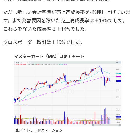
ただし新しい会計基準が売上高成長率を4%押し上げていま
す。また為替要因を除いた売上高成長率は＋18%でした。
これらを除いた成長率は＋14%でした。
クロスボーダー取引は＋19%でした。
マスターカード（MA）日足チャート
出所：トレードステーション