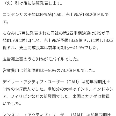
（火）引け後に決算発表します。
コンセンサス予想はEPSが$1.50、売上高が138.2億ドルで
す。
ちなみに7月に発表された同社の第2四半期決算はEPSが予
想$1.70に対し$1.74、売上高が予想133.5億ドルに対し132.3
億ドル、売上高成長率は前年同期比＋41.9%でした。
広告売上高のうち91%がモバイルでした。
営業費用は前年同期比＋50%の73.7億ドルでした。
デイリー・アクティブ・ユーザー（DAU）は前年同期比＋
11%の14.7億人でした。増加分の大半はインド、インドネシ
ア、フィリピンなどの新興国でした。米国とカナダは横這
いでした。
マンスリー・アクティブ・ユーザー（MAU）は前年同期比