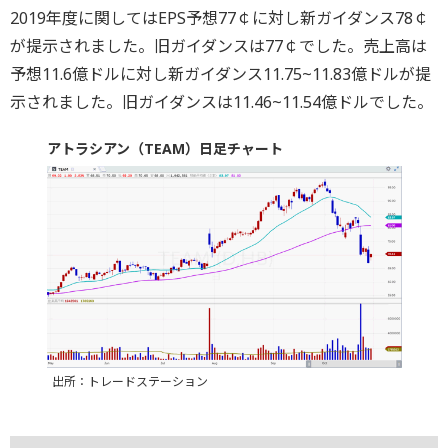
2019年度に関してはEPS予想77￠に対し新ガイダンス78￠
が提示されました。旧ガイダンスは77￠でした。売上高は
予想11.6億ドルに対し新ガイダンス11.75~11.83億ドルが提
示されました。旧ガイダンスは11.46~11.54億ドルでした。
アトラシアン（TEAM）日足チャート
出所：トレードステーション