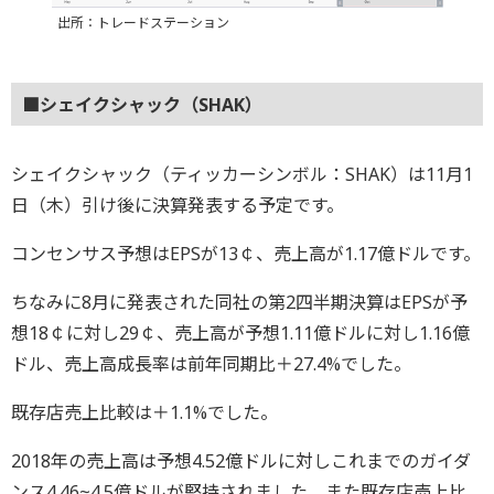
出所：トレードステーション
■シェイクシャック（SHAK）
シェイクシャック（ティッカーシンボル：SHAK）は11月1
日（木）引け後に決算発表する予定です。
コンセンサス予想はEPSが13￠、売上高が1.17億ドルです。
ちなみに8月に発表された同社の第2四半期決算はEPSが予
想18￠に対し29￠、売上高が予想1.11億ドルに対し1.16億
ドル、売上高成長率は前年同期比＋27.4%でした。
既存店売上比較は＋1.1%でした。
2018年の売上高は予想4.52億ドルに対しこれまでのガイダ
ンス4.46~4.5億ドルが堅持されました。また既存店売上比