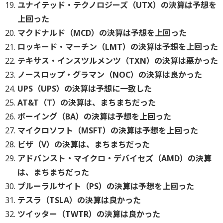
ユナイテッド・テクノロジーズ（UTX）の決算は予想を
上回った
マクドナルド（MCD）の決算は予想を上回った
ロッキード・マーチン（LMT）の決算は予想を上回った
テキサス・インスツルメンツ（TXN）の決算は悪かった
ノースロップ・グラマン（NOC）の決算は良かった
UPS
（UPS）の決算は予想に一致した
AT&T
（T）の決算は、まちまちだった
ボーイング（BA）の決算は予想を上回った
マイクロソフト（MSFT）の決算は予想を上回った
ビザ（V）の決算は、まちまちだった
アドバンスト・マイクロ・デバイセズ（AMD）の決算
は、まちまちだった
プルーラルサイト（PS）の決算は予想を上回った
テスラ（TSLA）の決算は良かった
ツイッター（TWTR）の決算は良かった