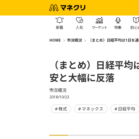
新着
人気
マーケット
特集
初心
HOME
市況概況
（まとめ）日経平均は1日を通
（まとめ）日経平均は
安と大幅に反落
市況概況
2018/10/23
株式
マネックス
日経平均