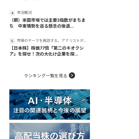
市況概況
（朝）米国市場では主要3指数がまちま
ち 中東情勢を巡る懸念の後退...
市場のテーマを再訪する。アナリストが読み解くテーマの本質
【日本株】株価77倍「第二のキオクシ
ア」を探せ！次の大化け企業を探...
ランキング一覧を見る