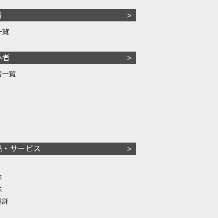
者
一覧
心者
者一覧
品・サービス
株
株
信託