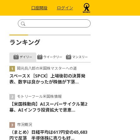
口座開設
ログイン
ランキング
デイリー
ウイークリー
マンスリー
岡元兵八郎の米国株マスターへの道
スペースＸ［SPCX］上場後初の決算発
表、数字は良かったが株価が下落...
モトリーフール米国株情報
【米国株動向】AIスーパーサイクル第2
幕、AIインフラ投資拡大で恩恵...
市況概況
（まとめ）日経平均は617円安の65,683
円で反落 半導体株に売りも好...