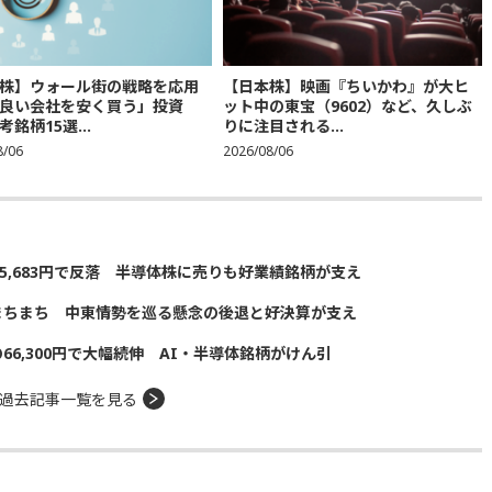
株】ウォール街の戦略を応用
【日本株】映画『ちいかわ』が大ヒ
良い会社を安く買う」投資
ット中の東宝（9602）など、久しぶ
銘柄15選...
りに注目される...
8/06
2026/08/06
5,683円で反落 半導体株に売りも好業績銘柄が支え
まちまち 中東情勢を巡る懸念の後退と好決算が支え
の66,300円で大幅続伸 AI・半導体銘柄がけん引
過去記事一覧を見る