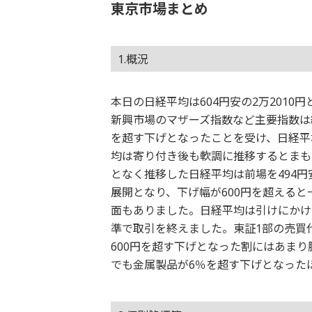
東京市場まとめ
1.概況
本日の日経平均は604円安の2万2010円
新興市場のマザーズ指数など主要指数は
を超す下げとなったことを受け、日経平均
均は寄り付き後も軟調に推移するとまも
となく推移した日経平均は前場を494
展開となり、下げ幅が600円を超えると一
面もありました。日経平均は引けにかけて
準で取引を終えました。東証1部の売買代
600円を超す下げとなった割にはあまり
でも金属製品が6％を超す下げとなった