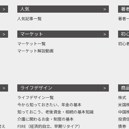
人気
著
人気記事一覧
著者
マーケット
初
マーケット一覧
初心
マーケット解説動画
ライフデザイン
商
ライフデザイン一覧
株式
今から知っておきたい、年金の基本
米国
知っておこう、老後資金・相続の基本知識
中国
介護に関わるお金・制度の基本
投資
考え
FIRE（経済的自立、早期リタイア）
債券