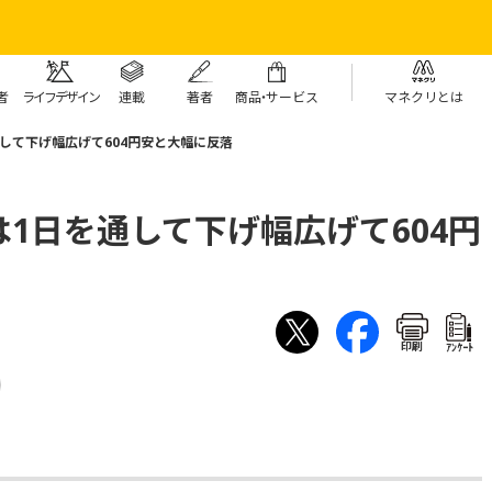
者
ライフデザイン
連載
著者
商
品・
サービス
マネクリとは
して下げ幅広げて604円安と大幅に反落
1日を通して下げ幅広げて604円
印刷
ｱﾝｹｰﾄ