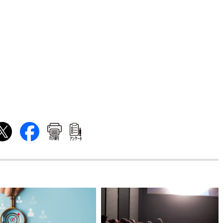
印刷
ｱﾝｹｰﾄ