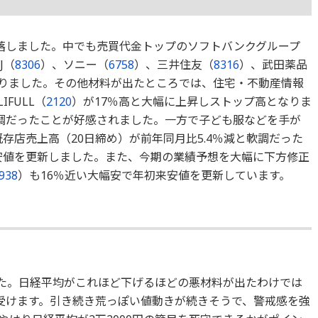
落しました。中でも売買代金トップのソフトバンクグループ
J（
8306
）、ソニー（
6758
）、三井住友（
8316
）、武田薬品
りました。その他材料が出たところでは、住宅・不動産情報
FULL（
2120
）が17％高と大幅に上昇しストップ高となりま
調だったことが好感されました。一方で子ども服などを手が
既存店売上高（20日締め）が前年同月比5.4％減と軟調だった
来安値を更新しました。また、今期の業績予想を大幅に下方修正
938
）も16％近い大幅安で年初来安値を更新しています。
した。日経平均がこれほど下げるほどの悪材料が出たわけでは
受けます。引き続き荒っぽい値動きが続きそうで、警戒感を強