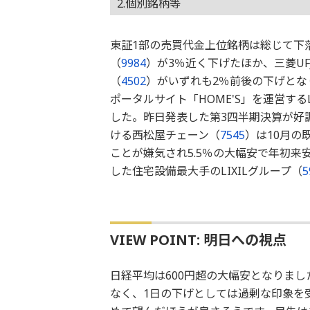
2.個別銘柄等
東証1部の売買代金上位銘柄は総じて下
（
9984
）が3％近く下げたほか、三菱UF
（
4502
）がいずれも2％前後の下げとな
ポータルサイト「HOME'S」を運営するLI
した。昨日発表した第3四半期決算が好
ける西松屋チェーン（
7545
）は10月の
ことが嫌気され5.5％の大幅安で年初
した住宅設備最大手のLIXILグループ（
5
VIEW POINT: 明日への視点
日経平均は600円超の大幅安となりま
なく、1日の下げとしては過剰な印象を