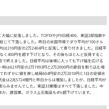
と大幅に反落しました。TOPIXやJPX日経400、東証2部指数や
総じて下落しました。昨日の米国市場でダウ平均が100ドル
は210円安の2万2404円と反落して寄り付きました。日経平
なく400円を超す下げとなり、その後もほとんど反発するこ
円安で終えました。日経平均は後場に入っても下げ幅を広げる
時は621円安の2万1993円と2万2000円の節目を割り込む場
わずかに値を戻し結局604円安の2万2010円と1日の安値水
金は2兆5724億円と昨日からは増加しましたが、日経平均が
膨らみませんでした。東証33業種はすべて下落しました。中
ほか、建設業、ガラス土石製品も4％超下げています。