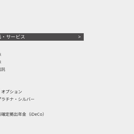
品・サービス
株
株
信託
・オプション
プラチナ・シルバー
確定拠出年金（iDeCo）