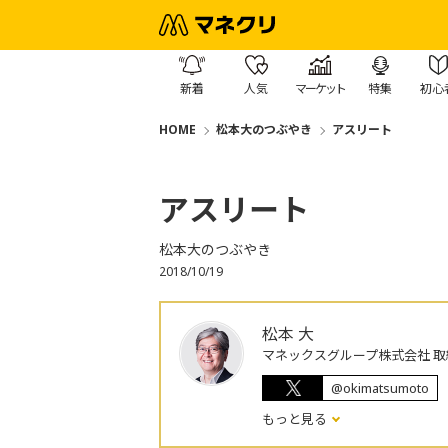
新着
人気
マーケット
特集
初心
HOME
松本大のつぶやき
アスリート
アスリート
松本大のつぶやき
2018/10/19
松本 大
マネックスグループ株式会社 取
@okimatsumoto
もっと見る