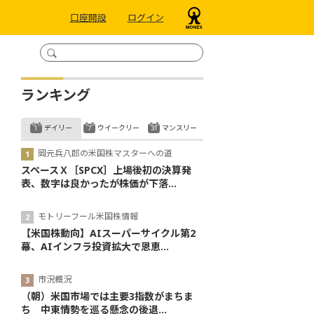
口座開設
ログイン
ランキング
デイリー
ウイークリー
マンスリー
岡元兵八郎の米国株マスターへの道
スペースＸ［SPCX］上場後初の決算発
表、数字は良かったが株価が下落...
モトリーフール米国株情報
【米国株動向】AIスーパーサイクル第2
幕、AIインフラ投資拡大で恩恵...
市況概況
（朝）米国市場では主要3指数がまちま
ち 中東情勢を巡る懸念の後退...