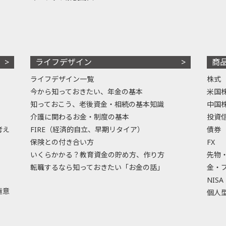
ライフデザイン
商
ライフデザイン一覧
株式
今から知っておきたい、年金の基本
米国
知っておこう、老後資金・相続の基本知識
中国
介護に関わるお金・制度の基本
投資
考え
FIRE（経済的自立、早期リタイア）
債券
保険との付き合い方
FX
いくらかかる？教育資金の貯め方、作り方
先物
転職するなら知っておきたい「お金の話」
金・
NISA
極意
個人型