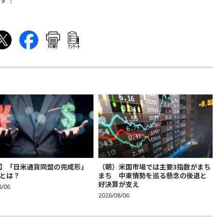
す！
印刷
ｱﾝｹｰﾄ
】「日米通貨同盟の完成形」
（朝）米国市場では主要3指数がまち
とは？
まち 中東情勢を巡る懸念の後退と
好決算が支え
8/06
2026/08/06