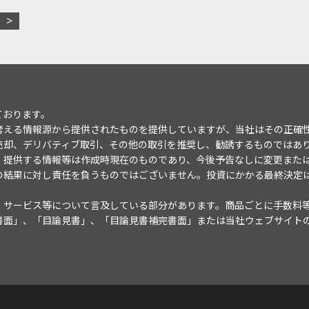
ております。
考える情報源から提供されたものを提供していますが、当社はその正確
売却、デリバティブ取引、その他の取引を推奨し、勧誘するものではあ
。提供する情報等は作成時現在のものであり、今後予告なしに変更また
の結果に対し責任を負うものではございません。投資にかかる最終決定
・サービス等について言及している部分があります。商品ごとに手数料
書面」、「目論見書」、「目論見書補完書面」または当社ウェブサイト