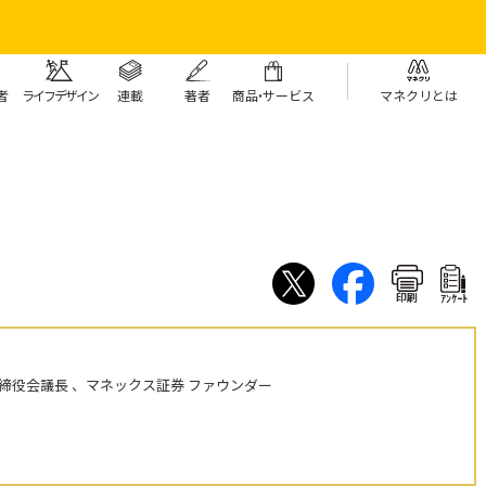
者
ライフデザイン
連載
著者
商
品・
サービス
マネクリとは
印刷
ｱﾝｹｰﾄ
締役会議長 、マネックス証券 ファウンダー