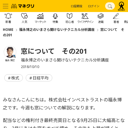
口座開設
ログイン
新着
人気
マーケット
特集
初心者
ライフデザイン
連載
著者
商
HOME
福永博之のいまさら聞けないテクニカル分析講座
窓について そ
の201
窓について その201
福永博之のいまさら聞けないテクニカル分析講座
福永 博之
2018/10/10
株式
日経平均
みなさんこんにちは。株式会社インベストラストの福永博
之です。今週も窓についての解説になります。
配当などの権利付き最終売買日となる9月25日に大幅高とな