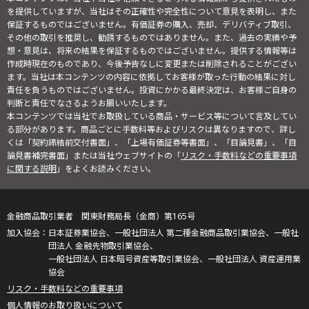
を提供していますが、当社はその正確性や完全性について意見を表明し、また
保証するものではございません。有価証券の購入、売却、デリバティブ取引、
その他の取引を推奨し、勧誘するものではありません。また、過去の実績や予
想・意見は、将来の結果を保証するものではございません。提供する情報等は
作成時現在のものであり、今後予告なしに変更または削除されることがござい
ます。当社は本コンテンツの内容に依拠してお客様が取った行動の結果に対し
責任を負うものではございません。投資にかかる最終決定は、お客様ご自身の
判断と責任でなさるようお願いいたします。
本コンテンツでは当社でお取扱している商品・サービス等について言及してい
る部分があります。商品ごとに手数料等およびリスクは異なりますので、詳し
くは「契約締結前交付書面」、「上場有価証券等書面」、「目論見書」、「目
論見書補完書面」または当社ウェブサイトの「
リスク・手数料などの重要事項
に関する説明
」をよくお読みください。
金融商品取引業者 関東財務局長（金商）第165号
日本証券業協会、一般社団法人 第二種金融商品取引業協会、一般社
団法人 金融先物取引業協会、
一般社団法人 日本暗号資産等取引業協会、一般社団法人 資産運用業
協会
リスク・手数料などの重要事項
個人情報のお取り扱いについて