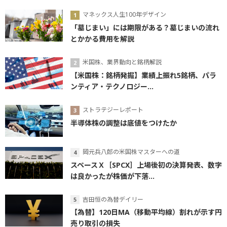
マネックス人生100年デザイン
「墓じまい」には期限がある？墓じまいの流れ
とかかる費用を解説
米国株、業界動向と銘柄解説
【米国株：銘柄発掘】業績上振れ5銘柄、パラ
ンティア・テクノロジー...
ストラテジーレポート
半導体株の調整は底値をつけたか
岡元兵八郎の米国株マスターへの道
スペースＸ［SPCX］上場後初の決算発表、数字
は良かったが株価が下落...
吉田恒の為替デイリー
【為替】120日MA（移動平均線）割れが示す円
売り取引の損失