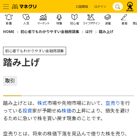
口座開設
ログイン
新着
人気
マーケット
特集
初心者
ライフデザイン
連載
著者
商
HOME
初心者でもわかりやすい金融用語集
は行
踏み上げ
初心者でもわかりやすい金融用語集
踏み上げ
取引
踏み上げとは、
株式
市場や先物市場において、
空売り
を行
っている
投資
家が予期せぬ
株価
の上昇により、損失を避け
るために急いで株を買い戻す現象のことです。
空売りとは、将来の株価下落を見込んで借りた株を売り、