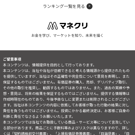
ランキング一覧を見る
お金を学び、マーケットを知り、未来を描く
ご留意事項
本コンテンツは、情報提供を目的として行っております。
本コンテンツは、当社や当社が信頼できると考える情報源から提供されたもの
を提供していますが、当社はその正確性や完全性について意見を表明し、また
保証するものではございません。有価証券の購入、売却、デリバティブ取引、
その他の取引を推奨し、勧誘するものではありません。また、過去の実績や予
想・意見は、将来の結果を保証するものではございません。提供する情報等は
作成時現在のものであり、今後予告なしに変更または削除されることがござい
ます。当社は本コンテンツの内容に依拠してお客様が取った行動の結果に対し
責任を負うものではございません。投資にかかる最終決定は、お客様ご自身の
判断と責任でなさるようお願いいたします。
本コンテンツでは当社でお取扱している商品・サービス等について言及してい
る部分があります。商品ごとに手数料等およびリスクは異なりますので、詳し
くは「契約締結前交付書面」、「上場有価証券等書面」、「目論見書」、「目