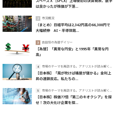
スペースＸ［SPCX］上場後初の決算発表、数字
は良かったが株価が下落...
市況概況
（まとめ）日経平均は2,342円高の66,300円で
大幅続伸 AI・半導体銘...
吉田恒の為替デイリー
【為替】「異常な円安」と1995年「異常な円
高」
市場のテーマを再訪する。アナリストが読み解くテーマの本質
【日本株】「風が吹けば桶屋が儲かる」金利上
昇の連鎖反応。私たちの...
市場のテーマを再訪する。アナリストが読み解くテーマの本質
【日本株】株価77倍「第二のキオクシア」を探
せ！次の大化け企業を探...