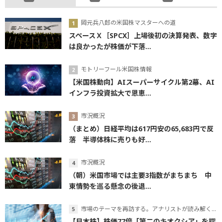
岡元兵八郎の米国株マスターへの道
スペースＸ［SPCX］上場後初の決算発表、数字
は良かったが株価が下落...
モトリーフール米国株情報
【米国株動向】AIスーパーサイクル第2幕、AI
インフラ投資拡大で恩恵...
市況概況
（まとめ）日経平均は617円安の65,683円で反
落 半導体株に売りも好...
市況概況
（朝）米国市場では主要3指数がまちまち 中
東情勢を巡る懸念の後退...
市場のテーマを再訪する。アナリストが読み解くテーマの本質
【日本株】株価77倍「第二のキオクシア」を探