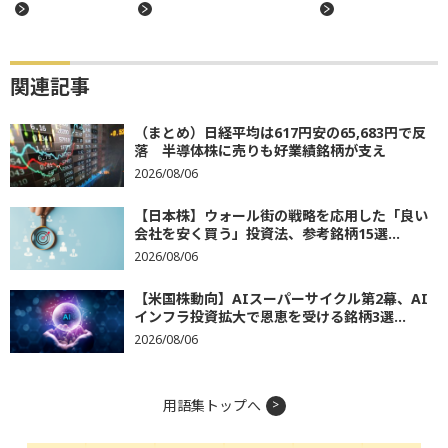
関連記事
（まとめ）日経平均は617円安の65,683円で反
落 半導体株に売りも好業績銘柄が支え
2026/08/06
【日本株】ウォール街の戦略を応用した「良い
会社を安く買う」投資法、参考銘柄15選...
2026/08/06
【米国株動向】AIスーパーサイクル第2幕、AI
インフラ投資拡大で恩恵を受ける銘柄3選...
2026/08/06
用語集トップへ