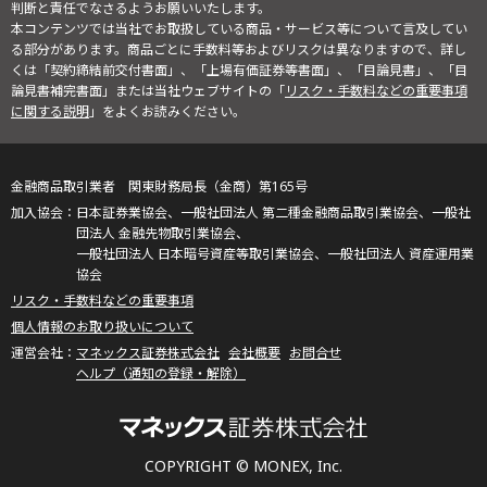
判断と責任でなさるようお願いいたします。
本コンテンツでは当社でお取扱している商品・サービス等について言及してい
る部分があります。商品ごとに手数料等およびリスクは異なりますので、詳し
くは「契約締結前交付書面」、「上場有価証券等書面」、「目論見書」、「目
論見書補完書面」または当社ウェブサイトの「
リスク・手数料などの重要事項
に関する説明
」をよくお読みください。
金融商品取引業者 関東財務局長（金商）第165号
日本証券業協会、一般社団法人 第二種金融商品取引業協会、一般社
団法人 金融先物取引業協会、
一般社団法人 日本暗号資産等取引業協会、一般社団法人 資産運用業
協会
リスク・手数料などの重要事項
個人情報のお取り扱いについて
マネックス証券株式会社
会社概要
お問合せ
ヘルプ（通知の登録・解除）
COPYRIGHT © MONEX, Inc.