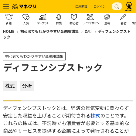
口座開設
ログイン
新着
人気
マーケット
特集
初心者
ライフデザイン
連載
著者
商
HOME
初心者でもわかりやすい金融用語集
た行
ディフェンシブスト
ック
初心者でもわかりやすい金融用語集
ディフェンシブストック
株式
分析
ディフェンシブストックとは、経済の景気変動に関わらず
安定した収益を上げることが期待される
株式
のことです。
これらの株式は、不況時でも消費者が必要とする基本的な
商品やサービスを提供する企業によって発行されることが