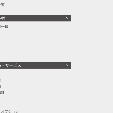
一覧
心者
者一覧
品・サービス
株
株
信託
・オプション