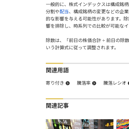
一般的に、株式インデックスは構成銘柄
分割や
配当
、構成銘柄の変更などの企業
的な影響を与える可能性があります。除
響を排除し、時系列での比較が可能なイ
除数は、「前日の株価合計 ÷ 前日の除
いう計算式に従って調整されます。
関連用語
寄り付き
騰落率
騰落レシオ
関連記事