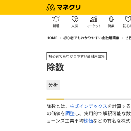
新着
人気
マーケット
特集
初心
HOME
初心者でもわかりやすい金融用語集
さ
初心者でもわかりやすい金融用語集
除数
分析
除数とは、
株式
インデックス
を計算する
の価値を
調整
し、実用的で解釈可能な数
ョーンズ工業平均
株価
などの有名な株式