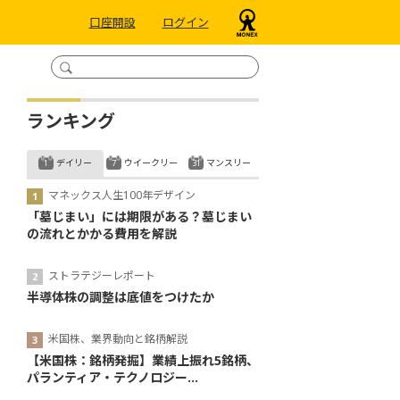
口座開設
ログイン
ランキング
デイリー
ウイークリー
マンスリー
マネックス人生100年デザイン
「墓じまい」には期限がある？墓じまい
の流れとかかる費用を解説
ストラテジーレポート
半導体株の調整は底値をつけたか
米国株、業界動向と銘柄解説
【米国株：銘柄発掘】業績上振れ5銘柄、
パランティア・テクノロジー...