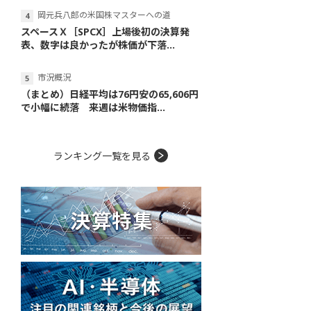
岡元兵八郎の米国株マスターへの道
スペースＸ［SPCX］上場後初の決算発
表、数字は良かったが株価が下落...
市況概況
（まとめ）日経平均は76円安の65,606円
で小幅に続落 来週は米物価指...
ランキング一覧を見る