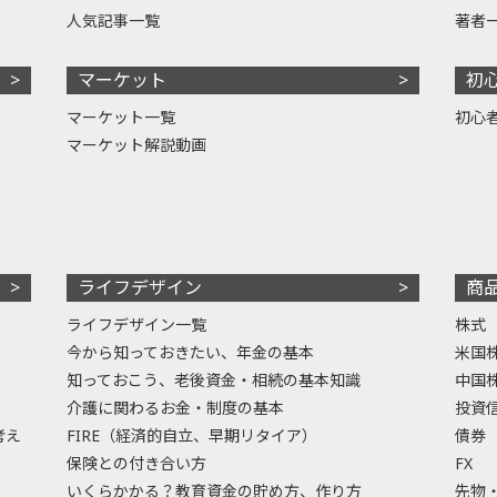
人気記事一覧
著者
マーケット
初
マーケット一覧
初心
マーケット解説動画
ライフデザイン
商
ライフデザイン一覧
株式
今から知っておきたい、年金の基本
米国
知っておこう、老後資金・相続の基本知識
中国
介護に関わるお金・制度の基本
投資
考え
FIRE（経済的自立、早期リタイア）
債券
保険との付き合い方
FX
いくらかかる？教育資金の貯め方、作り方
先物