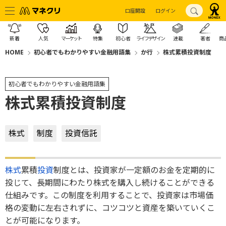
口座開設
ログイン
新着
人気
マーケット
特集
初心者
ライフデザイン
連載
著者
商
HOME
初心者でもわかりやすい金融用語集
か行
株式累積投資制度
初心者でもわかりやすい金融用語集
株式累積投資制度
株式
制度
投資信託
株式
累積
投資
制度とは、投資家が一定額のお金を定期的に
投じて、長期間にわたり株式を購入し続けることができる
仕組みです。この制度を利用することで、投資家は市場価
格の変動に左右されずに、コツコツと資産を築いていくこ
とが可能になります。