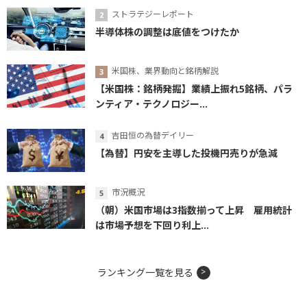
ストラテジーレポート
半導体株の調整は底値をつけたか
米国株、業界動向と銘柄解説
【米国株：銘柄発掘】業績上振れ5銘柄、パラ
ンティア・テクノロジー...
吉田恒の為替デイリー
【為替】円安を主導した投機円売りが急減
市況概況
（朝）米国市場は3指数揃って上昇 雇用統計
は市場予想を下回り利上...
ランキング一覧を見る