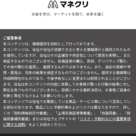
お金を学び、マーケットを知り、未来を描く
ご留意事項
本コンテンツは、情報提供を目的として行っております。
本コンテンツは、当社や当社が信頼できると考える情報源から提供されたもの
を提供していますが、当社はその正確性や完全性について意見を表明し、また
保証するものではございません。有価証券の購入、売却、デリバティブ取引、
その他の取引を推奨し、勧誘するものではありません。また、過去の実績や予
想・意見は、将来の結果を保証するものではございません。提供する情報等は
作成時現在のものであり、今後予告なしに変更または削除されることがござい
ます。当社は本コンテンツの内容に依拠してお客様が取った行動の結果に対し
責任を負うものではございません。投資にかかる最終決定は、お客様ご自身の
判断と責任でなさるようお願いいたします。
本コンテンツでは当社でお取扱している商品・サービス等について言及してい
る部分があります。商品ごとに手数料等およびリスクは異なりますので、詳し
くは「契約締結前交付書面」、「上場有価証券等書面」、「目論見書」、「目
論見書補完書面」または当社ウェブサイトの「
リスク・手数料などの重要事項
に関する説明
」をよくお読みください。