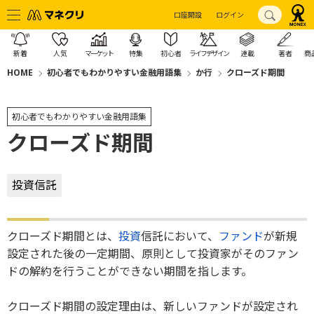
口座開設
ログイン
新着
人気
マーケット
特集
初心者
ライフデザイン
連載
著者
商
HOME
初心者でもわかりやすい金融用語集
か行
クローズド期間
初心者でもわかりやすい金融用語集
クローズド期間
投資信託
クローズド期間とは、
投資
信託において、
ファンド
が新規
設定された後の一定期間、原則として投資家がそのファン
ドの解約を行うことができない期間を指します。
クローズド期間の設定理由は、新しいファンドが設定され