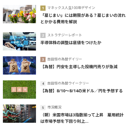
マネックス人生100年デザイン
「墓じまい」には期限がある？墓じまいの流れ
とかかる費用を解説
ストラテジーレポート
半導体株の調整は底値をつけたか
吉田恒の為替デイリー
【為替】円安を主導した投機円売りが急減
吉田恒の為替ウイークリー
【為替】8/10～8/14の米ドル／円を予想する
市況概況
（朝）米国市場は3指数揃って上昇 雇用統計
は市場予想を下回り利上...