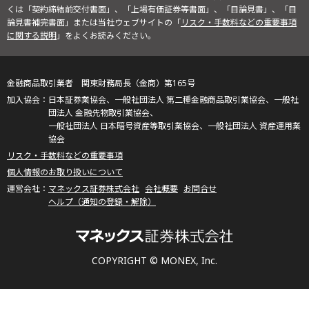
くは「契約締結前交付書面」、「上場有価証券等書面」、「目論見書」、「目
論見書補完書面」または当社ウェブサイトの「
リスク・手数料などの重要事項
に関する説明
」をよくお読みください。
金融商品取引業者 関東財務局長（金商）第165号
日本証券業協会、一般社団法人 第二種金融商品取引業協会、一般社
団法人 金融先物取引業協会、
一般社団法人 日本暗号資産等取引業協会、一般社団法人 資産運用業
協会
リスク・手数料などの重要事項
個人情報のお取り扱いについて
マネックス証券株式会社
会社概要
お問合せ
ヘルプ（通知の登録・解除）
COPYRIGHT © MONEX, Inc.