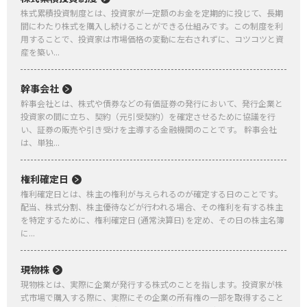
株式累積投資制度とは、投資家が一定額のお金を定期的に投じて、長期
間にわたり株式を購入し続けることができる仕組みです。この制度を利
用することで、投資家は市場価格の変動に左右されずに、コツコツと資
産を築い...
幹事会社
幹事会社とは、株式や債券などの有価証券の発行において、発行企業と
投資家の間に立ち、契約（元引受契約）を確定させるために協議を行
い、証券の販売や引き受けを主導する金融機関のことです。 幹事会社
は、単独...
権利確定日
権利確定日とは、株主の権利が与えられるのが確定する日のことです。
配当、株式分割、株主優待などが行われる場合、その権利を有する株主
を特定するために、権利確定日 (通常決算日) を定め、その日の株主名簿
に...
現物株
現物株とは、実際に企業が発行する株式のことを指します。投資家が株
式市場で購入する際に、実際にその企業の所有権の一部を取得すること