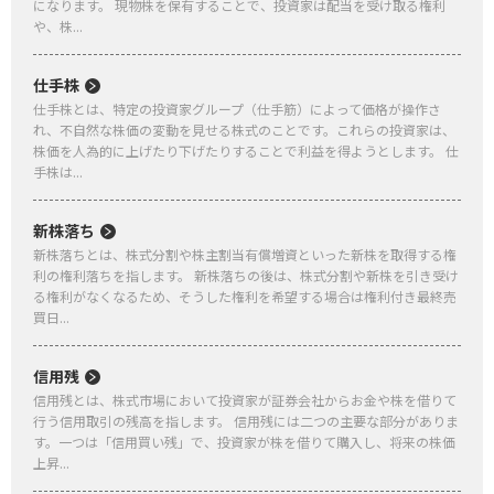
になります。 現物株を保有することで、投資家は配当を受け取る権利
や、株...
仕手株
仕手株とは、特定の投資家グループ（仕手筋）によって価格が操作さ
れ、不自然な株価の変動を見せる株式のことです。これらの投資家は、
株価を人為的に上げたり下げたりすることで利益を得ようとします。 仕
手株は...
新株落ち
新株落ちとは、株式分割や株主割当有償増資といった新株を取得する権
利の権利落ちを指します。 新株落ちの後は、株式分割や新株を引き受け
る権利がなくなるため、そうした権利を希望する場合は権利付き最終売
買日...
信用残
信用残とは、株式市場において投資家が証券会社からお金や株を借りて
行う信用取引の残高を指します。 信用残には二つの主要な部分がありま
す。一つは「信用買い残」で、投資家が株を借りて購入し、将来の株価
上昇...