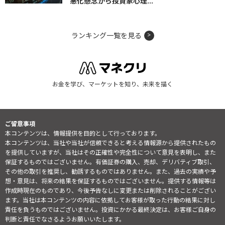
悪化懸念から投資家心理...
ランキング一覧を見る
お金を学び、マーケットを知り、未来を描く
ご留意事項
本コンテンツは、情報提供を目的として行っております。
本コンテンツは、当社や当社が信頼できると考える情報源から提供されたもの
を提供していますが、当社はその正確性や完全性について意見を表明し、また
保証するものではございません。有価証券の購入、売却、デリバティブ取引、
その他の取引を推奨し、勧誘するものではありません。また、過去の実績や予
想・意見は、将来の結果を保証するものではございません。提供する情報等は
作成時現在のものであり、今後予告なしに変更または削除されることがござい
ます。当社は本コンテンツの内容に依拠してお客様が取った行動の結果に対し
責任を負うものではございません。投資にかかる最終決定は、お客様ご自身の
判断と責任でなさるようお願いいたします。