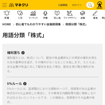
口座開設
ログイン
新着
人気
マーケット
特集
初心者
ライフデザイン
連載
著者
商
HOME
初心者でもわかりやすい金融用語集
用語分類「株式」
用語分類「株式」
権利落ち
権利落ちとは、株式について、配当や株主優待などの特定の権利を得る
ための基準日を過ぎ、その権利がなくなることを指します。 たとえば、
ある企業が株主に対して配当を支払う場合、配当を受け取る権利があ
る...
5％ルール
5％ルールとは、証券取引における規制の一つで、投資家がある企業の
株式を5％以上保有した場合に、その事実を内閣総理大臣に報告しなけ
ればならないというルールです。 この報告は、投資家がその企業の株
式...