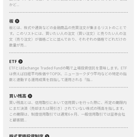
かど...
板
板とは、株式や通貨などの金融商品の売買注文が集まるリストのことで
す。このリストには、買いたい人の注文（買い注文）と売りたい人の注
文（売り注文）が価格ごとに並んでおり、それぞれの価格でどれだけの
数量が売...
ETF
ETFとはExchange Traded Fundの略で上場投資信託を意味します。ETF
は例えば日経平均株価やTOPIX、ニューヨークダウ平均などの特定の指
数と連動する運用成果を目指して運用される「指...
買い残高
買い残高とは、信用取引において信用買いを行った際に、所定の期限内
にまだ決済（売却または現引き）されていない株式の残高を指します。
この期限は、制度信用取引では通常6ヶ月、一般信用取引では証券会社
と顧客間...
株式累積投資制度