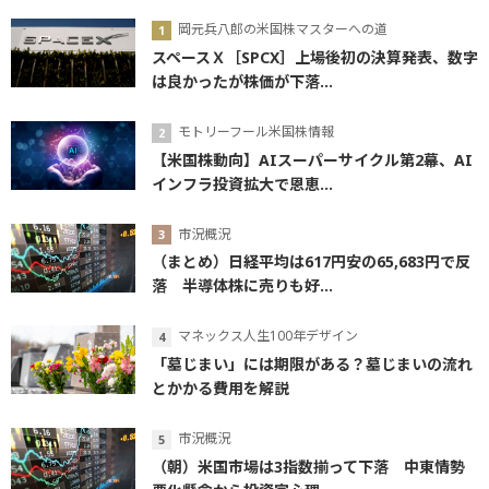
岡元兵八郎の米国株マスターへの道
スペースＸ［SPCX］上場後初の決算発表、数字
は良かったが株価が下落...
モトリーフール米国株情報
【米国株動向】AIスーパーサイクル第2幕、AI
インフラ投資拡大で恩恵...
市況概況
（まとめ）日経平均は617円安の65,683円で反
落 半導体株に売りも好...
マネックス人生100年デザイン
「墓じまい」には期限がある？墓じまいの流れ
とかかる費用を解説
市況概況
（朝）米国市場は3指数揃って下落 中東情勢