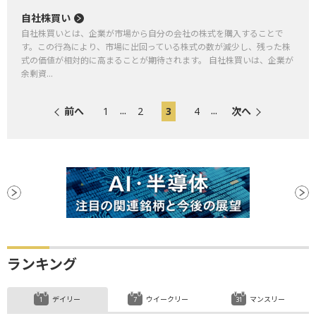
自社株買い
自社株買いとは、企業が市場から自分の会社の株式を購入することで
す。この行為により、市場に出回っている株式の数が減少し、残った株
式の価値が相対的に高まることが期待されます。 自社株買いは、企業が
余剰資...
...
...
前へ
1
2
3
4
次へ
ランキング
デイリー
ウイークリー
マンスリー