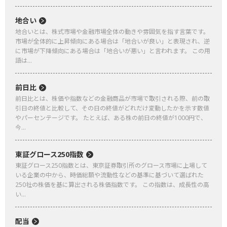
地合い
地合いとは、株式市場や金融市場全体の動きや雰囲気を指す言葉です。
市場が全体的に上昇傾向にある場合は「地合いが良い」と表現され、逆
に市場が下降傾向にある場合は「地合いが悪い」と言われます。 この用
語は...
前日比
前日比とは、株価や指数などの金融商品が市場で取引される際、前の取
引日の終値と比較して、その日の終値がどれだけ変動したかを示す数値
やパーセンテージです。 たとえば、ある株の前日の終値が1000円で、
今...
東証グロース250指数
東証グロース250指数とは、東京証券取引所のグロース市場に上場して
いる企業の中から、時価総額や流動性などの基準に基づいて選ばれた
250社の株価を基に算出される株価指数です。 この指数は、成長性の高
い...
配当