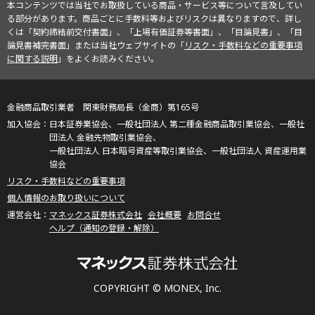
本コンテンツでは当社でお取扱している商品・サービス等について言及してい
る部分があります。商品ごとに手数料等およびリスクは異なりますので、詳し
くは「契約締結前交付書面」、「上場有価証券等書面」、「目論見書」、「目
論見書補完書面」または当社ウェブサイトの「
リスク・手数料などの重要事項
に関する説明
」をよくお読みください。
金融商品取引業者 関東財務局長（金商）第165号
日本証券業協会、一般社団法人 第二種金融商品取引業協会、一般社
団法人 金融先物取引業協会、
一般社団法人 日本暗号資産等取引業協会、一般社団法人 資産運用業
協会
リスク・手数料などの重要事項
個人情報のお取り扱いについて
マネックス証券株式会社
会社概要
お問合せ
ヘルプ（通知の登録・解除）
COPYRIGHT © MONEX, Inc.