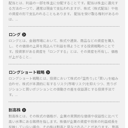
配当とは、利益の一部を株主に分配することです。配当は株主に還元す
る方法の一つで、通常は現金で支払われますが、株式（株式配当）や他
の資産の形で支払われることもあります。 配当を受け取る権利があるの
は、...
ロング
ロングとは、金融市場において、株式や通貨、商品などの資産を購入
し、その価値の上昇を見込んで利益を得ようとする投資戦略のことで
す。投資家がある資産を「ロングする」とは、その資産を所有し、価格
が上がること...
ロングショート戦略
ロングショート戦略とは、投資において株式の｢空売り｣と｢買い｣を組み
合わせ、株式が本源的に有するリスク(市場リスク)を抑えつつ、売りポ
ジションと買いポジションとの値動きの差を収益源とする投資手法で
す。...
割高株
割高株とは、その株式の価格が、企業の実質的な価値や収益性に比べて
高い水準にある銘柄を指します。株価が企業の資産や将来の利益成長を
反映していない場合、その株は割高と見なされることがあります。 割高