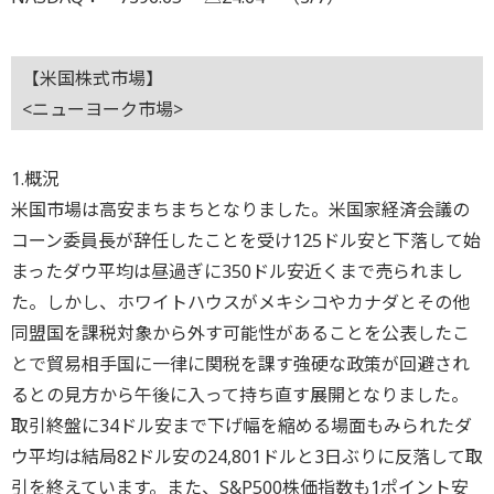
【米国株式市場】
<ニューヨーク市場>
1.概況
米国市場は高安まちまちとなりました。米国家経済会議の
コーン委員長が辞任したことを受け125ドル安と下落して始
まったダウ平均は昼過ぎに350ドル安近くまで売られまし
た。しかし、ホワイトハウスがメキシコやカナダとその他
同盟国を課税対象から外す可能性があることを公表したこ
とで貿易相手国に一律に関税を課す強硬な政策が回避され
るとの見方から午後に入って持ち直す展開となりました。
取引終盤に34ドル安まで下げ幅を縮める場面もみられたダ
ウ平均は結局82ドル安の24,801ドルと3日ぶりに反落して取
引を終えています。また、S&P500株価指数も1ポイント安