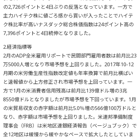
の2,726ポイントと4日ぶりの反落となっています。一方で
主力ハイテク株に値ごろ感から買いが入ったことでハイテ
ク株比率が高いナスダック総合株価指数は24ポイント高の
7,396ポイントと4日続伸となりました。
2.経済指標等
2月のADP全米雇用リポートで民間部門雇用者数は前月比23
万5000人増となり市場予想を上回りました。2017年10-12
月期の米労働生産性指数改定値も年率換算で前月比横ばい
と速報値から上方修正され市場予想を上回っています。一
方で1月の米消費者信用残高は前月比139億ドル増の3兆
8550億ドルとなりましたが市場予想を下回っています。1月
の米貿易収支の赤字額は前月比5.0％増の566億100万ドルと
なり、赤字額は市場予想を上回りました。米連邦準備制度
理事会（FRB）は米地区連銀経済報告（ベージュブック）で
全12地区は緩慢から緩やかなペースで拡大したとしていま