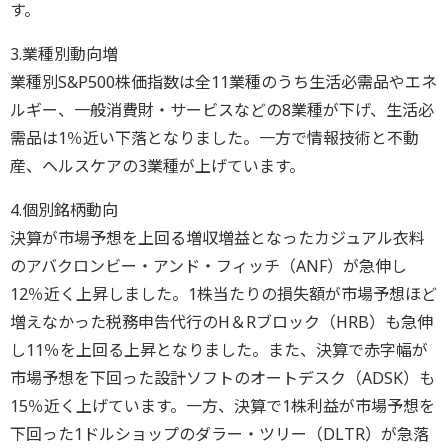
す。
3.業種別動向増
業種別S&P500株価指数は全11業種のうち生活必需品やエネ
ルギー、一般消費財・サービスなどの8業種が下げ、生活必
需品は1％近い下落となりました。一方で情報技術と不動
産、ヘルスケアの3業種が上げています。
4.個別銘柄動向
決算が市場予想を上回る増収増益となったカジュアル衣料
のアバクロンビー・アンド・フィッチ（ANF）が急伸し
12％近く上昇しました。1株当たりの損失額が市場予想ほど
増えなかった税務申告代行のH＆Rブロック（HRB）も急伸
し11％を上回る上昇となりました。また、決算で赤字幅が
市場予想を下回った設計ソフトのオートデスク（ADSK）も
15％近く上げています。一方、決算で1株利益が市場予想を
下回った1ドルショップのダラー・ツリー（DLTR）が急落