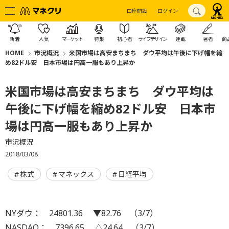
口座開設
ログイン
新着
人気
マーケット
特集
初心者
ライフデザイン
連載
著者
商
HOME
市況概況
米国市場は高安まちまち ダウ平均は午後に下げ幅を縮
め82ドル安 日本市場は円高一服もあり上昇か
米国市場は高安まちまち ダウ平均は
午後に下げ幅を縮め82ドル安 日本市
場は円高一服もあり上昇か
市況概況
2018/03/08
株式
マネックス
日経平均
NYダウ： 24801.36 ▼82.76 （3/7）
NASDAQ： 7396.65 △24.64 （3/7）