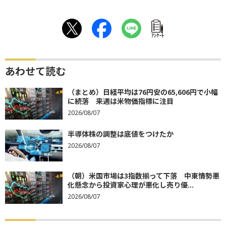
ｱﾝｹｰﾄ
あわせて読む
（まとめ）日経平均は76円安の65,606円で小幅
に続落 来週は米物価指標に注目
2026/08/07
半導体株の調整は底値をつけたか
2026/08/07
（朝）米国市場は3指数揃って下落 中東情勢悪
化懸念から投資家心理が悪化し売り優...
2026/08/07