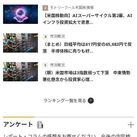
モトリーフール米国株情報
【米国株動向】AIスーパーサイクル第2幕、AI
インフラ投資拡大で恩恵...
市況概況
（まとめ）日経平均は617円安の65,683円で反
落 半導体株に売りも好...
市況概況
（朝）米国市場は3指数揃って下落 中東情勢
悪化懸念から投資家心理...
ランキング一覧を見る
アンケート
レポート・コラムの感想をお寄せください。今後の内容検