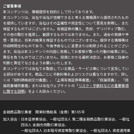
ご留意事項
本コンテンツは、情報提供を目的として行っております。
本コンテンツは、当社や当社が信頼できると考える情報源から提供されたもの
を提供していますが、当社はその正確性や完全性について意見を表明し、また
保証するものではございません。有価証券の購入、売却、デリバティブ取引、
その他の取引を推奨し、勧誘するものではありません。また、過去の実績や予
想・意見は、将来の結果を保証するものではございません。提供する情報等は
作成時現在のものであり、今後予告なしに変更または削除されることがござい
ます。当社は本コンテンツの内容に依拠してお客様が取った行動の結果に対し
責任を負うものではございません。投資にかかる最終決定は、お客様ご自身の
判断と責任でなさるようお願いいたします。
本コンテンツでは当社でお取扱している商品・サービス等について言及してい
る部分があります。商品ごとに手数料等およびリスクは異なりますので、詳し
くは「契約締結前交付書面」、「上場有価証券等書面」、「目論見書」、「目
論見書補完書面」または当社ウェブサイトの「
リスク・手数料などの重要事項
に関する説明
」をよくお読みください。
金融商品取引業者 関東財務局長（金商）第165号
日本証券業協会、一般社団法人 第二種金融商品取引業協会、一般社
団法人 金融先物取引業協会、
一般社団法人 日本暗号資産等取引業協会、一般社団法人 資産運用業