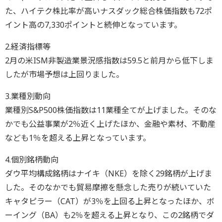
た、ハイテク株比率が高いナスダック総合株価指数も72ポ
イント高の7,330ポイントと続伸となっています。
2.経済指標等
2月の米ISM非製造業景況感指数は59.5と前月から低下しま
したが市場予想は上回りました。
3.業種別動向
業種別S&P500株価指数は11業種全てが上げました。そのな
かでも公益事業が2％近く上げたほか、金融や素材、不動産
なども1％を超える上昇となっています。
4.個別銘柄動向
ダウ平均構成銘柄はナイキ（NKE）を除く29銘柄が上げま
した。そのなかでも貿易摩擦を懸念した売りが続いていた
キャタピラー（CAT）が3％を上回る上昇となったほか、ボ
ーイング（BA）も2％を超える上昇となり、この2銘柄でダ