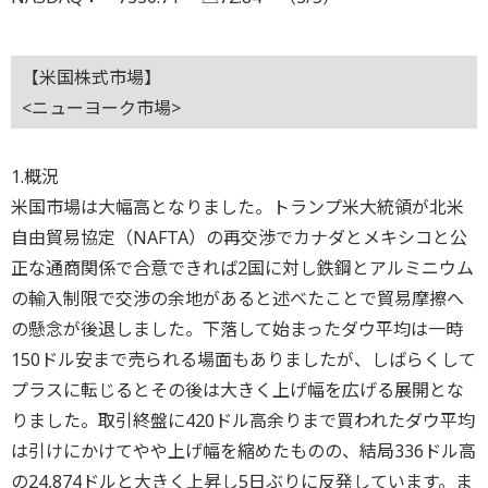
【米国株式市場】
<ニューヨーク市場>
1.概況
米国市場は大幅高となりました。トランプ米大統領が北米
自由貿易協定（NAFTA）の再交渉でカナダとメキシコと公
正な通商関係で合意できれば2国に対し鉄鋼とアルミニウム
の輸入制限で交渉の余地があると述べたことで貿易摩擦へ
の懸念が後退しました。下落して始まったダウ平均は一時
150ドル安まで売られる場面もありましたが、しばらくして
プラスに転じるとその後は大きく上げ幅を広げる展開とな
りました。取引終盤に420ドル高余りまで買われたダウ平均
は引けにかけてやや上げ幅を縮めたものの、結局336ドル高
の24,874ドルと大きく上昇し5日ぶりに反発しています。ま