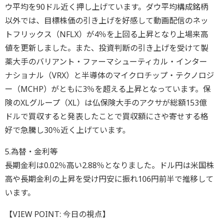
ウ平均を90ドル近く押し上げています。ダウ平均構成銘柄
以外では、目標株価の引き上げを好感して動画配信のネッ
トフリックス（NFLX）が4％を上回る上昇となり上場来高
値を更新しました。また、投資判断の引き上げを受けて製
薬大手のバリアント・ファーマシューティカル・インター
ナショナル（VRX）と半導体のマイクロチップ・テクノロジ
ー（MCHP）がともに3％を超える上昇となっています。保
険のXLグループ（XL）は仏保険大手のアクサが総額153億
ドルで買収すると発表したことで買収額にさや寄せする格
好で急騰し30％近く上げています。
5.為替・金利等
長期金利は0.02％高い2.88％となりました。ドル円は米国株
高や長期金利の上昇を受け円安に振れ106円前半で推移して
います。
【VIEW POINT: 今日の視点】