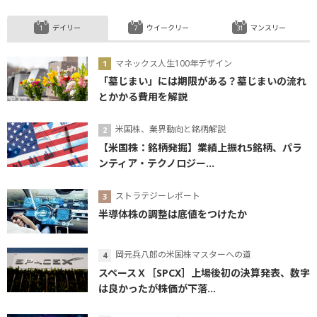
デイリー
ウイークリー
マンスリー
マネックス人生100年デザイン
「墓じまい」には期限がある？墓じまいの流れ
とかかる費用を解説
米国株、業界動向と銘柄解説
【米国株：銘柄発掘】業績上振れ5銘柄、パラ
ンティア・テクノロジー...
ストラテジーレポート
半導体株の調整は底値をつけたか
岡元兵八郎の米国株マスターへの道
スペースＸ［SPCX］上場後初の決算発表、数字
は良かったが株価が下落...