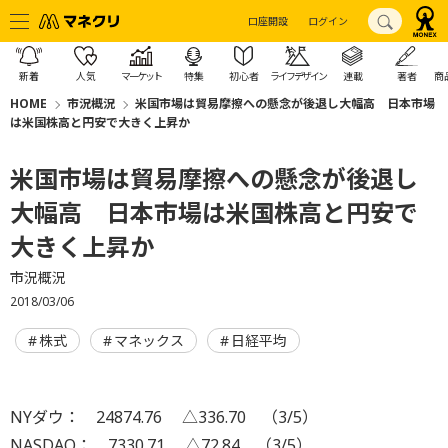
口座開設
ログイン
新着
人気
マーケット
特集
初心者
ライフデザイン
連載
著者
商
HOME
市況概況
米国市場は貿易摩擦への懸念が後退し大幅高 日本市場
は米国株高と円安で大きく上昇か
米国市場は貿易摩擦への懸念が後退し
大幅高 日本市場は米国株高と円安で
大きく上昇か
市況概況
2018/03/06
株式
マネックス
日経平均
NYダウ： 24874.76 △336.70 （3/5）
NASDAQ： 7330.71 △72.84 （3/5）