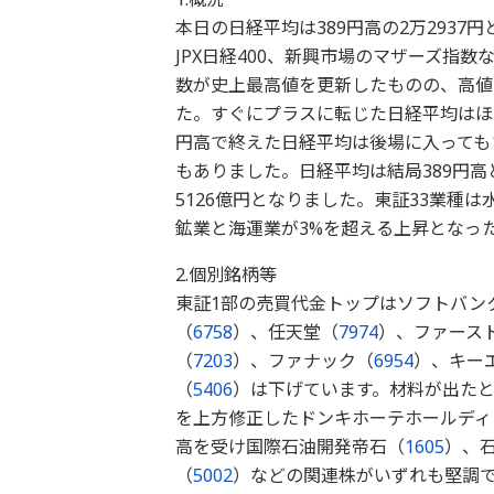
本日の日経平均は389円高の2万2937円
JPX日経400、新興市場のマザーズ指
数が史上最高値を更新したものの、高値警
た。すぐにプラスに転じた日経平均はほ
円高で終えた日経平均は後場に入っても
もありました。日経平均は結局389円高
5126億円となりました。東証33業種
鉱業と海運業が3%を超える上昇となっ
2.個別銘柄等
東証1部の売買代金トップはソフトバン
（
6758
）、任天堂（
7974
）、ファース
（
7203
）、ファナック（
6954
）、キー
（
5406
）は下げています。材料が出たと
を上方修正したドンキホーテホールディ
高を受け国際石油開発帝石（
1605
）、
（
5002
）などの関連株がいずれも堅調で