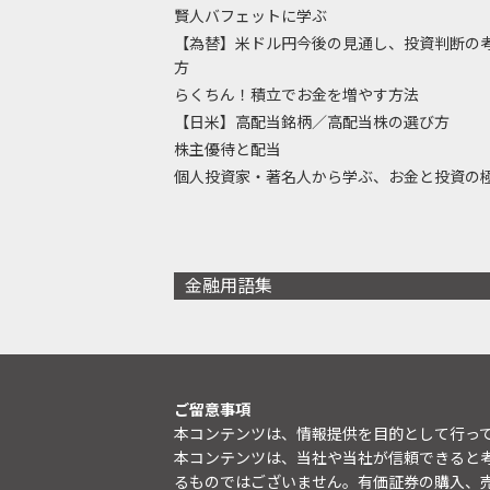
賢人バフェットに学ぶ
【為替】米ドル円今後の見通し、投資判断の
方
らくちん！積立でお金を増やす方法
【日米】高配当銘柄／高配当株の選び方
株主優待と配当
個人投資家・著名人から学ぶ、お金と投資の
金融用語集
ご留意事項
本コンテンツは、情報提供を目的として行っ
本コンテンツは、当社や当社が信頼できると
るものではございません。有価証券の購入、