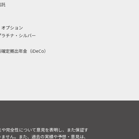
信託
・オプション
プラチナ・シルバー
確定拠出年金（iDeCo）
性や完全性について意見を表明し、また保証す
りません。また、過去の実績や予想・意見は、