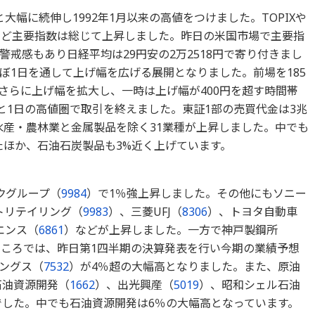
と大幅に続伸し1992年1月以来の高値をつけました。TOPIXや
数など主要指数は総じて上昇しました。昨日の米国市場で主要指
戒感もあり日経平均は29円安の2万2518円で寄り付きまし
ぼ1日を通して上げ幅を広げる展開となりました。前場を185
さらに上げ幅を拡大し、一時は上げ幅が400円を超す時間帯
と1日の高値圏で取引を終えました。東証1部の売買代金は3兆
は水産・農林業と金属製品を除く31業種が上昇しました。中でも
たほか、石油石炭製品も3%近く上げています。
クグループ（
9984
）で1％強上昇しました。その他にもソニー
トリテイリング（
9983
）、三菱UFJ（
8306
）、トヨタ自動車
エンス（
6861
）などが上昇しました。一方で神戸製鋼所
ころでは、昨日第1四半期の決算発表を行い今期の業績予想
ングス（
7532
）が4％超の大幅高となりました。また、原油
石油資源開発（
1662
）、出光興産（
5019
）、昭和シェル石油
した。中でも石油資源開発は6％の大幅高となっています。