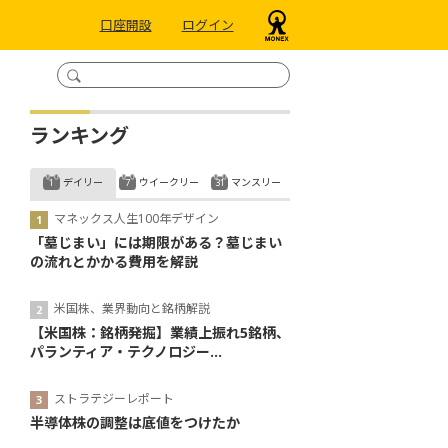
口座開設
ログイン
ランキング
デイリー
ウイークリー
マンスリー
マネックス人生100年デザイン
「墓じまい」には期限がある？墓じまい
の流れとかかる費用を解説
米国株、業界動向と銘柄解説
【米国株：銘柄発掘】業績上振れ5銘柄、
パランティア・テクノロジー...
ストラテジーレポート
半導体株の調整は底値をつけたか