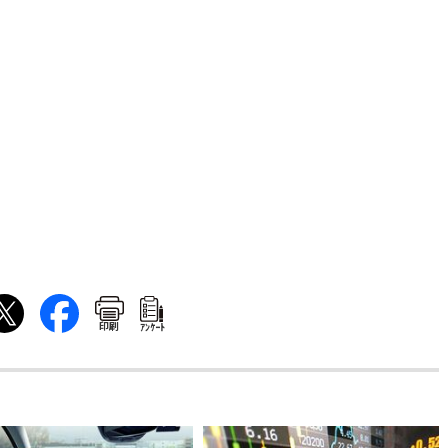
印刷
ｱﾝｹｰﾄ