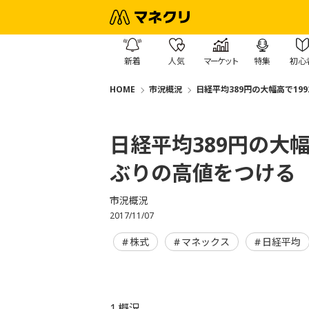
新着
人気
マーケット
特集
初心
HOME
市況概況
日経平均389円の大幅高で19
日経平均389円の大幅
ぶりの高値をつける
市況概況
2017/11/07
株式
マネックス
日経平均
1.概況