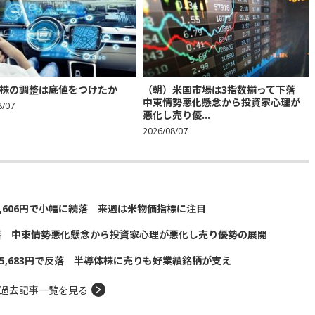
株の調整は底値をつけたか
（朝）米国市場は3指数揃って下落
中東情勢悪化懸念から投資家心理が
8/07
悪化し売り優...
2026/08/07
5,606円で小幅に続落 来週は米物価指標に注目
落 中東情勢悪化懸念から投資家心理が悪化し売り優勢の展開
5,683円で反落 半導体株に売りも好業績銘柄が支え
過去記事一覧を見る