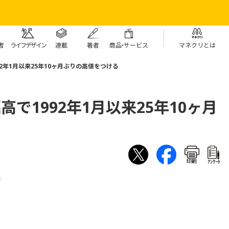
者
ライフデザイン
連載
著者
商
品・
サービス
マネクリとは
92年1月以来25年10ヶ月ぶりの高値をつける
高で1992年1月以来25年10ヶ月
印刷
ｱﾝｹｰﾄ