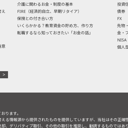
介護に関わるお金・制度の基本
投資
考え
FIRE（経済的自立、早期リタイア）
債券
保険との付き合い方
FX
いくらかかる？教育資金の貯め方、作り方
先物
転職するなら知っておきたい「お金の話」
金・
NISA
極意
個人型
ております。
考える情報源から提供されたものを提供していますが、当社はその正確
売却、デリバティブ取引、その他の取引を推奨し、勧誘するものではあ