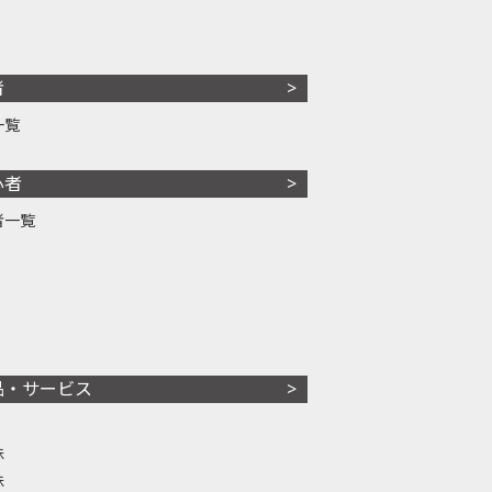
者
一覧
心者
者一覧
品・サービス
株
株