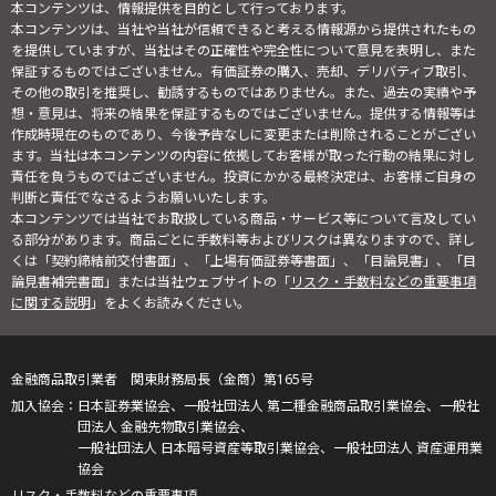
本コンテンツは、情報提供を目的として行っております。
本コンテンツは、当社や当社が信頼できると考える情報源から提供されたもの
を提供していますが、当社はその正確性や完全性について意見を表明し、また
保証するものではございません。有価証券の購入、売却、デリバティブ取引、
その他の取引を推奨し、勧誘するものではありません。また、過去の実績や予
想・意見は、将来の結果を保証するものではございません。提供する情報等は
作成時現在のものであり、今後予告なしに変更または削除されることがござい
ます。当社は本コンテンツの内容に依拠してお客様が取った行動の結果に対し
責任を負うものではございません。投資にかかる最終決定は、お客様ご自身の
判断と責任でなさるようお願いいたします。
本コンテンツでは当社でお取扱している商品・サービス等について言及してい
る部分があります。商品ごとに手数料等およびリスクは異なりますので、詳し
くは「契約締結前交付書面」、「上場有価証券等書面」、「目論見書」、「目
論見書補完書面」または当社ウェブサイトの「
リスク・手数料などの重要事項
に関する説明
」をよくお読みください。
金融商品取引業者 関東財務局長（金商）第165号
日本証券業協会、一般社団法人 第二種金融商品取引業協会、一般社
団法人 金融先物取引業協会、
一般社団法人 日本暗号資産等取引業協会、一般社団法人 資産運用業
協会
リスク・手数料などの重要事項