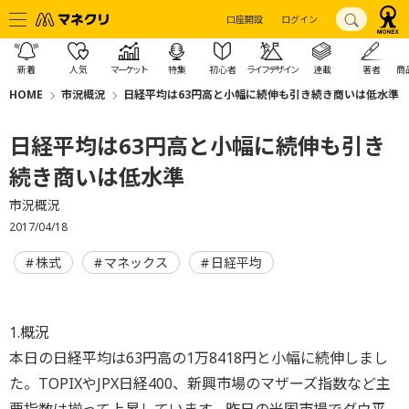
口座開設
ログイン
新着
人気
マーケット
特集
初心者
ライフデザイン
連載
著者
商
HOME
市況概況
日経平均は63円高と小幅に続伸も引き続き商いは低水準
日経平均は63円高と小幅に続伸も引き
続き商いは低水準
市況概況
2017/04/18
株式
マネックス
日経平均
1.概況
本日の日経平均は63円高の1万8418円と小幅に続伸しまし
た。TOPIXやJPX日経400、新興市場のマザーズ指数など主