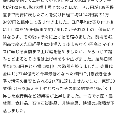
要指数は揃って上昇しています。昨日の米国市場でダウ平
均が180ドル超の大幅上昇となったほか、ドル円が109円程
度まで円安に戻したことを受け日経平均は142円高の1万
8497円と続伸して寄り付きました。日経平均は寄り付き後
に上げ幅を190円超まで広げましたがそれ以上の上値追いと
はならず、その後は徐々に上げ幅を縮めました。前場を42
円高で終えた日経平均は後場入り後まもなく7円高とマイナ
スに転じる直前まで上げ幅を縮めましたが、かろうじて踏
みとどまるとその後は上げ幅をやや広げました。結局日経
平均は63円高と小幅に続伸して取引を終えました。売買代
金は1兆7744億円と今年最低となった昨日に引き続き低水
準で活況の目安とされる2兆円に達しませんでした。東証33
業種は1％を超える上昇となったその他金融業や1％近く上
昇した銀行業など28業種が上昇しました。一方で水産・農
林業、食料品、石油石炭製品、非鉄金属、鉄鋼の5業種が下
落しました。