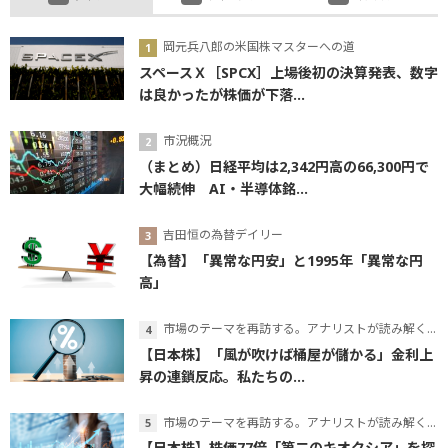
岡元兵八郎の米国株マスターへの道
スペースＸ［SPCX］上場後初の決算発表、数字
は良かったが株価が下落...
市況概況
（まとめ）日経平均は2,342円高の66,300円で
大幅続伸 AI・半導体銘...
吉田恒の為替デイリー
【為替】「異常な円安」と1995年「異常な円
高」
市場のテーマを再訪する。アナリストが読み解くテーマの本質
【日本株】「風が吹けば桶屋が儲かる」金利上
昇の連鎖反応。私たちの...
市場のテーマを再訪する。アナリストが読み解くテーマの本質
【日本株】株価77倍「第二のキオクシア」を探