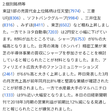
2.個別銘柄等
東証1部の売買代金上位銘柄は任天堂(
7974
）、三菱
UFJ(
8306
）、ソフトバンクグループ(
9984
）、三井住友
(
8316
）、みずほ(
8411
）、東芝(
6502
）など概ね上昇しまし
た。一方でトヨタ自動車(
7203
）は2円安と小幅に下げてい
ます。材料が出たところでは、シャープ(
6753
）が6％の大
幅高となりました。台湾の鴻海（ホンハイ）精密工業が東
芝の半導体事業の買収にシャープを参加させることを検討
していると報じられたことが材料となりました。また、ア
フィリエイト広告大手のファンコミュニケーションズ
(
2461
）が6.6％高と大きく上昇しました。昨日発表した3月
の月次売上高が前年同月比8％増と堅調な業績が確認された
ことが好感されました。一方で水産最大手のマルハニチロ
(
1333
）は9％近い大幅安となりました。本日の日経新聞朝
刊で2018年3月期の営業利益が前期比12％減になる見通し
だと報じられたことが嫌気されました。