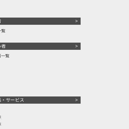
者
一覧
心者
者一覧
品・サービス
株
株