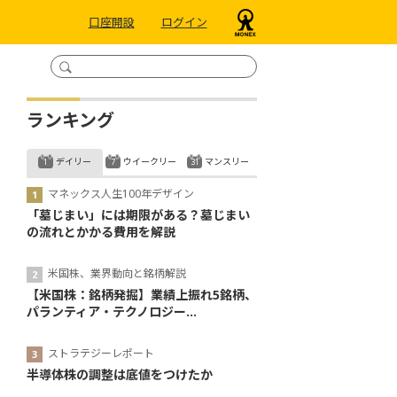
口座開設
ログイン
ランキング
デイリー
ウイークリー
マンスリー
マネックス人生100年デザイン
「墓じまい」には期限がある？墓じまい
の流れとかかる費用を解説
米国株、業界動向と銘柄解説
【米国株：銘柄発掘】業績上振れ5銘柄、
パランティア・テクノロジー...
ストラテジーレポート
半導体株の調整は底値をつけたか