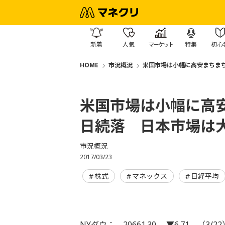
新着
人気
マーケット
特集
初心
HOME
市況概況
米国市場は小幅に高安まちま
米国市場は小幅に高
日続落 日本市場は
市況概況
2017/03/23
株式
マネックス
日経平均
NYダウ： 20661.30 ▼6.71 （3/22