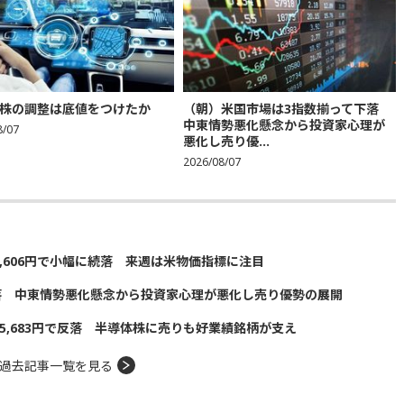
株の調整は底値をつけたか
（朝）米国市場は3指数揃って下落
中東情勢悪化懸念から投資家心理が
8/07
悪化し売り優...
2026/08/07
5,606円で小幅に続落 来週は米物価指標に注目
落 中東情勢悪化懸念から投資家心理が悪化し売り優勢の展開
5,683円で反落 半導体株に売りも好業績銘柄が支え
過去記事一覧を見る