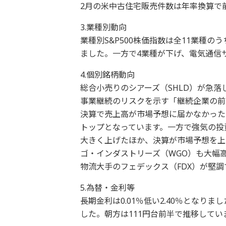
2月の米中古住宅販売件数は年率換算で前
3.業種別動向
業種別S&P500株価指数は全11業種
ました。一方で4業種が下げ、電気通信
4.個別銘柄動向
総合小売りのシアーズ（SHLD）が急落
事業継続のリスクを示す「継続企業の前
決算で売上高が市場予想に届かなかった
トップとなっています。一方で強気の投
大きく上げたほか、決算が市場予想を上
ゴ・インダストリーズ（WGO）も大幅
物流大手のフェデックス（FDX）が堅調
5.為替・金利等
長期金利は0.01％低い2.40％となり
した。朝方は111円台前半で推移してい