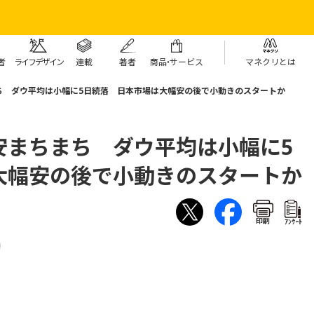
者
ライフデザイン
連載
著者
商
品・
サービス
マネクリとは
ち ダウ平均は小幅に5日続落 日本市場は大幅安の後で小動きのスタートか
安まちまち ダウ平均は小幅に5
大幅安の後で小動きのスタートか
印刷
ｱﾝｹｰﾄ
）