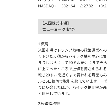
NASDAQ： 5821.64 △27.82 （3/
【米国株式市場】
<ニューヨーク市場>
1.概況
米国市場はトランプ政権の政策運営への
く下げた反動からハイテク株を中心に買
まりしばらくして90ドル安近くまで売
に上回ったところで上値を押さえられる
転じ20ドル高近くまで買われる場面もみ
ルと5日続落で取引を終えています。一方で
りに反発したほか、ハイテク株比率が高い
と反発しています。
2.経済指標等