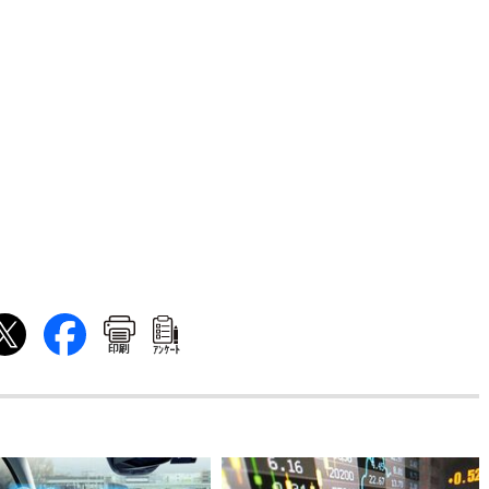
印刷
ｱﾝｹｰﾄ