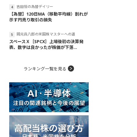
吉田恒の為替デイリー
【為替】120日MA（移動平均線）割れが
示す円売り取引の損失
岡元兵八郎の米国株マスターへの道
スペースＸ［SPCX］上場後初の決算発
表、数字は良かったが株価が下落...
ランキング一覧を見る