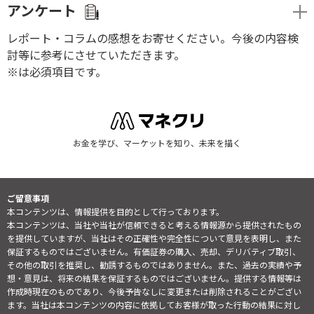
アンケート
レポート・コラムの感想をお寄せください。今後の内容検
討等に参考にさせていただきます。
※は必須項目です。
お金を学び、マーケットを知り、未来を描く
ご留意事項
本コンテンツは、情報提供を目的として行っております。
本コンテンツは、当社や当社が信頼できると考える情報源から提供されたもの
を提供していますが、当社はその正確性や完全性について意見を表明し、また
保証するものではございません。有価証券の購入、売却、デリバティブ取引、
その他の取引を推奨し、勧誘するものではありません。また、過去の実績や予
想・意見は、将来の結果を保証するものではございません。提供する情報等は
作成時現在のものであり、今後予告なしに変更または削除されることがござい
ます。当社は本コンテンツの内容に依拠してお客様が取った行動の結果に対し