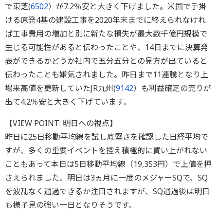
で東芝(
6502
）が7.2％安と大きく下げました。米国で手掛
ける原発4基の建設工事を2020年末までに終えられなけれ
ば工事費用の増加と別に新たな損失が最大数千億円規模で
生じる可能性があると伝わったことや、14日までに決算発
表ができるかどうか社内で五分五分との見方が出ていると
伝わったことも嫌気されました。昨日まで11連騰となり上
場来高値を更新していたJR九州(
9142
）も利益確定の売りが
出て4.2％安と大きく下げています。
【VIEW POINT: 明日への視点】
昨日に25日移動平均線を試し底堅さを確認した日経平均で
すが、多くの重要イベントを控え積極的に買い上がれない
こともあって本日は5日移動平均線（19,353円）で上値を押
さえられました。明日は3ヵ月に一度のメジャーSQで、SQ
を波乱なく通過できるか注目されますが、SQ通過後は明日
も様子見の強い一日となりそうです。