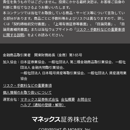
責任を負うものではございません。投資にかかる最終決定は、お客様ご自身の
判断と責任でなさるようお願いいたします。
本コンテンツでは当社でお取扱している商品・サービス等について言及してい
る部分があります。商品ごとに手数料等およびリスクは異なりますので、詳し
くは「契約締結前交付書面」、「上場有価証券等書面」、「目論見書」、「目
論見書補完書面」または当社ウェブサイトの「
リスク・手数料などの重要事項
に関する説明
」をよくお読みください。
金融商品取引業者 関東財務局長（金商）第165号
日本証券業協会、一般社団法人 第二種金融商品取引業協会、一般社
団法人 金融先物取引業協会、
一般社団法人 日本暗号資産等取引業協会、一般社団法人 資産運用業
協会
リスク・手数料などの重要事項
個人情報のお取り扱いについて
マネックス証券株式会社
会社概要
お問合せ
ヘルプ（通知の登録・解除）
COPYRIGHT © MONEX, Inc.