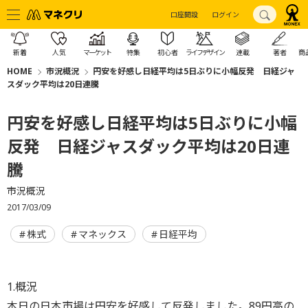
口座開設
ログイン
新着
人気
マーケット
特集
初心者
ライフデザイン
連載
著者
商
HOME
市況概況
円安を好感し日経平均は5日ぶりに小幅反発 日経ジャ
スダック平均は20日連騰
円安を好感し日経平均は5日ぶりに小幅
反発 日経ジャスダック平均は20日連
騰
市況概況
2017/03/09
株式
マネックス
日経平均
1.概況
本日の日本市場は円安を好感して反発しました。89円高の