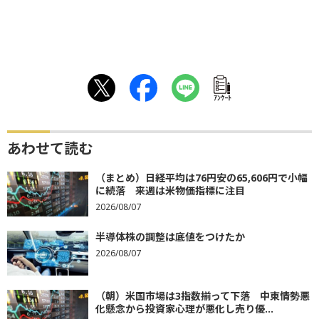
ｱﾝｹｰﾄ
あわせて読む
（まとめ）日経平均は76円安の65,606円で小幅
に続落 来週は米物価指標に注目
2026/08/07
半導体株の調整は底値をつけたか
2026/08/07
（朝）米国市場は3指数揃って下落 中東情勢悪
化懸念から投資家心理が悪化し売り優...