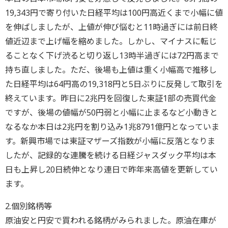
19,343円で寄り付いた日経平均は100円高近くまで小幅に値
を伸ばしましたが、上値が伸び悩むと11時過ぎには前日終
値近辺まで上げ幅を縮めました。しかし、マイナスに転じ
ることなく下げ渋ると切り返し13時半過ぎには72円高まで
持ち直しました。ただ、後場も上値は重く小幅高で推移し
た日経平均は64円高の19,318円と5日ぶりに反発して取引を
終えています。昨日に2兆円を回復した東証1部の売買代金
ですが、後場の値幅が50円弱と小幅に止まるなど小動きと
なるなか本日は2兆円を割り込み1兆8791億円となっていま
す。新興市場では東証マザーズ指数が小幅に反落となりま
したが、記録的な連騰を続ける日経ジャスダック平均は本
日も上昇し20日続伸となり連日で昨年来高値を更新してい
ます。
2.個別銘柄等
原油安と円安で買われる銘柄がみられました。原油在庫が