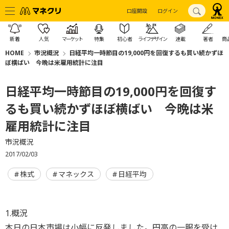
口座開設
ログイン
新着
人気
マーケット
特集
初心者
ライフデザイン
連載
著者
商
HOME
市況概況
日経平均一時節目の19,000円を回復するも買い続かずほ
ぼ横ばい 今晩は米雇用統計に注目
日経平均一時節目の19,000円を回復す
るも買い続かずほぼ横ばい 今晩は米
雇用統計に注目
市況概況
2017/02/03
株式
マネックス
日経平均
1.概況
本日の日本市場は小幅に反発しました。円高の一服を受け