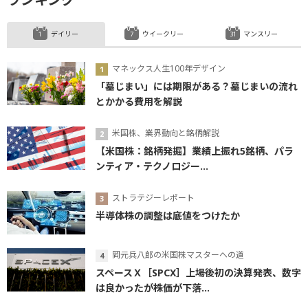
デイリー
ウイークリー
マンスリー
マネックス人生100年デザイン
「墓じまい」には期限がある？墓じまいの流れ
とかかる費用を解説
米国株、業界動向と銘柄解説
【米国株：銘柄発掘】業績上振れ5銘柄、パラ
ンティア・テクノロジー...
ストラテジーレポート
半導体株の調整は底値をつけたか
岡元兵八郎の米国株マスターへの道
スペースＸ［SPCX］上場後初の決算発表、数字
は良かったが株価が下落...