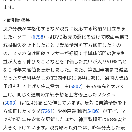
ます。
2.個別銘柄等
決算発表が本格化するなか決算に反応する銘柄が目立ちま
した。ソニー(
6758
）はDVD販売の悪化を受けて映画事業で
減損損失を計上したことで業績予想を下方修正したもの
の、スマホ向け画像センサーが好調で半導体部門の営業利
益が大きく伸びたことなどを評価した買いが入り5.0％高と
なり昨年来高値を更新しました。また、第2四半期まで減益
だった営業利益がこの第3四半期に増益に転じ、通期の業績
予想も引き上げた住友電気工事(
5802
）も5.9％高と大きく
上げ、同じく通期の業績予想を上方修正したフジクラ
(
5803
）は12.4％高と急伸しています。反対に業績予想を下
方修正したマツダ(
7261
）や神戸製鋼所(
5406
）が下げ、マ
ツダが昨年来安値を更新したほか、神戸製鋼所は6.8％安と
大きく下げています。決算絡み以外では、昨年発売した最