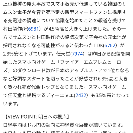
上位機種の発火事故でスマホ販売が低迷している韓国のサ
ムスン電子が今春発売予定の新型スマートフォンに採用す
る充電池の調達について協議を始めたことの報道を受けて
村田製作所(
6981
）が4.5％高と大きく上げました。その一
方でサムスンと村田製作所の協議次第で子会社の充電池が
採用されなくなる可能性があると伝わったTDK(
6762
）が
2.3％安と下げています。任天堂(
7974
）は昨日から配信を開
始したスマホ向けゲーム「ファイアーエムブレムヒーロー
ズ」のダウンロード数が日本のアップルストアで1位となる
など好調なスタートを切ったことが好感され6.3％高と大き
く買われ売買代金トップとなりました。スマホ向けゲーム
で任天堂と提携するディーエヌエ(
2432
）も3.5％高となって
います。
【VIEW POINT: 明日への視点】
日経平均はドル円の動向に神経質な展開が続いています。