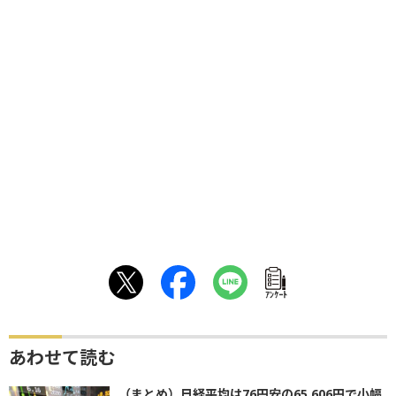
ｱﾝｹｰﾄ
あわせて読む
（まとめ）日経平均は76円安の65,606円で小幅