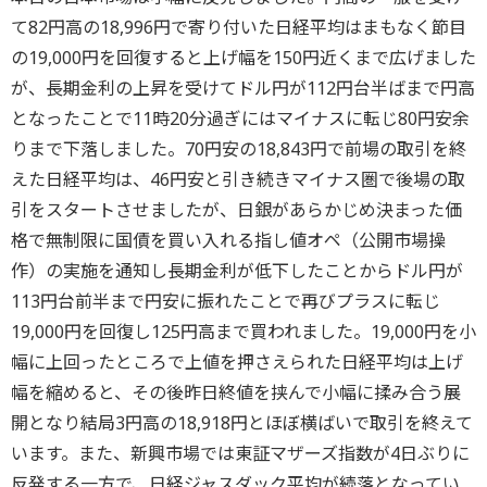
て82円高の18,996円で寄り付いた日経平均はまもなく節目
の19,000円を回復すると上げ幅を150円近くまで広げました
が、長期金利の上昇を受けてドル円が112円台半ばまで円高
となったことで11時20分過ぎにはマイナスに転じ80円安余
りまで下落しました。70円安の18,843円で前場の取引を終
えた日経平均は、46円安と引き続きマイナス圏で後場の取
引をスタートさせましたが、日銀があらかじめ決まった価
格で無制限に国債を買い入れる指し値オペ（公開市場操
作）の実施を通知し長期金利が低下したことからドル円が
113円台前半まで円安に振れたことで再びプラスに転じ
19,000円を回復し125円高まで買われました。19,000円を小
幅に上回ったところで上値を押さえられた日経平均は上げ
幅を縮めると、その後昨日終値を挟んで小幅に揉み合う展
開となり結局3円高の18,918円とほぼ横ばいで取引を終えて
います。また、新興市場では東証マザーズ指数が4日ぶりに
反発する一方で、日経ジャスダック平均が続落となってい