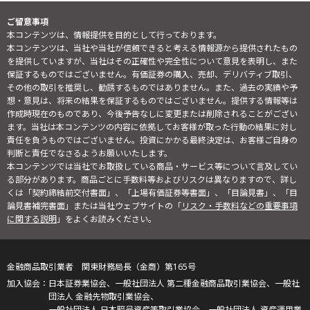
ご留意事項
本コンテンツは、情報提供を目的として行っております。
本コンテンツは、当社や当社が信頼できると考える情報源から提供されたもの
を提供していますが、当社はその正確性や完全性について意見を表明し、また
保証するものではございません。有価証券の購入、売却、デリバティブ取引、
その他の取引を推奨し、勧誘するものではありません。また、過去の実績や予
想・意見は、将来の結果を保証するものではございません。提供する情報等は
作成時現在のものであり、今後予告なしに変更または削除されることがござい
ます。当社は本コンテンツの内容に依拠してお客様が取った行動の結果に対し
責任を負うものではございません。投資にかかる最終決定は、お客様ご自身の
判断と責任でなさるようお願いいたします。
本コンテンツでは当社でお取扱している商品・サービス等について言及してい
る部分があります。商品ごとに手数料等およびリスクは異なりますので、詳し
くは「契約締結前交付書面」、「上場有価証券等書面」、「目論見書」、「目
論見書補完書面」または当社ウェブサイトの「
リスク・手数料などの重要事項
に関する説明
」をよくお読みください。
金融商品取引業者 関東財務局長（金商）第165号
日本証券業協会、一般社団法人 第二種金融商品取引業協会、一般社
団法人 金融先物取引業協会、
一般社団法人 日本暗号資産等取引業協会、一般社団法人 資産運用業