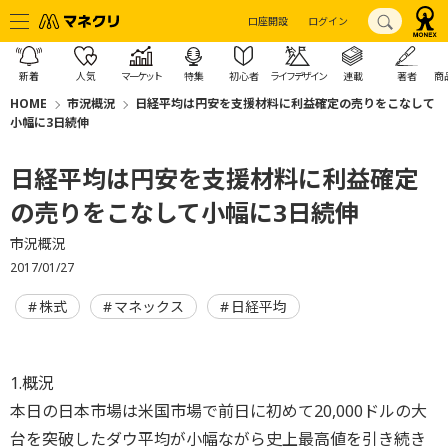
口座開設
ログイン
新着
人気
マーケット
特集
初心者
ライフデザイン
連載
著者
商
HOME
市況概況
日経平均は円安を支援材料に利益確定の売りをこなして
小幅に3日続伸
日経平均は円安を支援材料に利益確定
の売りをこなして小幅に3日続伸
市況概況
2017/01/27
株式
マネックス
日経平均
1.概況
本日の日本市場は米国市場で前日に初めて20,000ドルの大
台を突破したダウ平均が小幅ながら史上最高値を引き続き