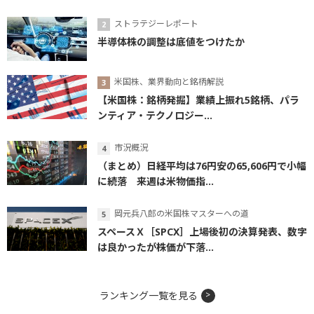
ストラテジーレポート
半導体株の調整は底値をつけたか
米国株、業界動向と銘柄解説
【米国株：銘柄発掘】業績上振れ5銘柄、パラ
ンティア・テクノロジー...
市況概況
（まとめ）日経平均は76円安の65,606円で小幅
に続落 来週は米物価指...
岡元兵八郎の米国株マスターへの道
スペースＸ［SPCX］上場後初の決算発表、数字
は良かったが株価が下落...
ランキング一覧を見る