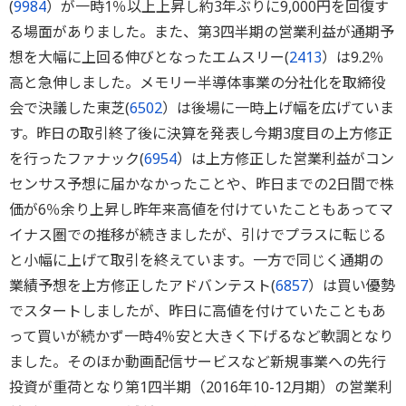
(
9984
）が一時1％以上上昇し約3年ぶりに9,000円を回復す
る場面がありました。また、第3四半期の営業利益が通期予
想を大幅に上回る伸びとなったエムスリー(
2413
）は9.2％
高と急伸しました。メモリー半導体事業の分社化を取締役
会で決議した東芝(
6502
）は後場に一時上げ幅を広げていま
す。昨日の取引終了後に決算を発表し今期3度目の上方修正
を行ったファナック(
6954
）は上方修正した営業利益がコン
センサス予想に届かなかったことや、昨日までの2日間で株
価が6％余り上昇し昨年来高値を付けていたこともあってマ
イナス圏での推移が続きましたが、引けでプラスに転じる
と小幅に上げて取引を終えています。一方で同じく通期の
業績予想を上方修正したアドバンテスト(
6857
）は買い優勢
でスタートしましたが、昨日に高値を付けていたこともあ
って買いが続かず一時4％安と大きく下げるなど軟調となり
ました。そのほか動画配信サービスなど新規事業への先行
投資が重荷となり第1四半期（2016年10-12月期）の営業利