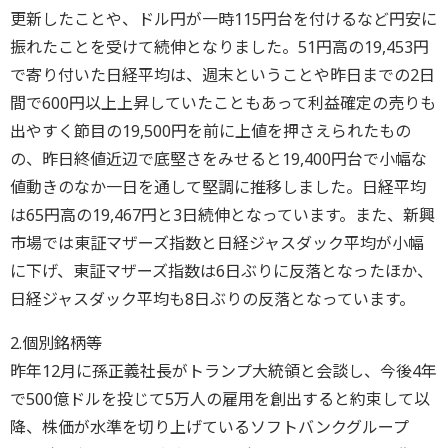
更新したことや、ドル円が一時115円台を付けるなど円安に
振れたことを受けて続伸となりました。51円高の19,453円
で寄り付いた日経平均は、週末ということや昨日までの2日
間で600円以上上昇していたこともあって利益確定の売りも
出やすく節目の19,500円を前に上値を押さえられたもの
の、昨日終値近辺で底堅さをみせると19,400円台で小幅な
値動きのなか一日を通して堅調に推移しました。日経平均
は65円高の19,467円と3日続伸となっています。また、新興
市場では東証マザーズ指数と日経ジャスダック平均が小幅
に下げ、東証マザーズ指数は6日ぶりに反落となったほか、
日経ジャスダック平均も8日ぶりの反落となっています。
2.個別銘柄等
昨年12月に孫正義社長がトランプ大統領と会談し、今後4年
で500億ドルを投じて5万人の雇用を創出すると約束して以
降、株価が水準を切り上げているソフトバンクグループ