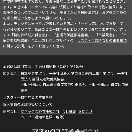
作成時現在のものであり、今後予告なしに変更または削除されることがござい
ます。当社は本コンテンツの内容に依拠してお客様が取った行動の結果に対し
責任を負うものではございません。投資にかかる最終決定は、お客様ご自身の
判断と責任でなさるようお願いいたします。
本コンテンツでは当社でお取扱している商品・サービス等について言及してい
る部分があります。商品ごとに手数料等およびリスクは異なりますので、詳し
くは「契約締結前交付書面」、「上場有価証券等書面」、「目論見書」、「目
論見書補完書面」または当社ウェブサイトの「
リスク・手数料などの重要事項
に関する説明
」をよくお読みください。
金融商品取引業者 関東財務局長（金商）第165号
日本証券業協会、一般社団法人 第二種金融商品取引業協会、一般社
団法人 金融先物取引業協会、
一般社団法人 日本暗号資産等取引業協会、一般社団法人 資産運用業
協会
リスク・手数料などの重要事項
個人情報のお取り扱いについて
マネックス証券株式会社
会社概要
お問合せ
ヘルプ（通知の登録・解除）