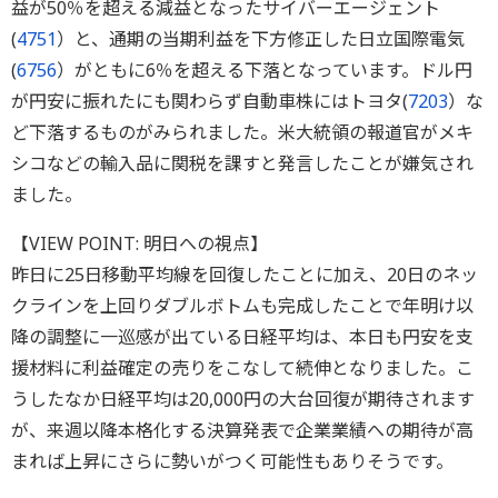
益が50％を超える減益となったサイバーエージェント
(
4751
）と、通期の当期利益を下方修正した日立国際電気
(
6756
）がともに6％を超える下落となっています。ドル円
が円安に振れたにも関わらず自動車株にはトヨタ(
7203
）な
ど下落するものがみられました。米大統領の報道官がメキ
シコなどの輸入品に関税を課すと発言したことが嫌気され
ました。
【VIEW POINT: 明日への視点】
昨日に25日移動平均線を回復したことに加え、20日のネッ
クラインを上回りダブルボトムも完成したことで年明け以
降の調整に一巡感が出ている日経平均は、本日も円安を支
援材料に利益確定の売りをこなして続伸となりました。こ
うしたなか日経平均は20,000円の大台回復が期待されます
が、来週以降本格化する決算発表で企業業績への期待が高
まれば上昇にさらに勢いがつく可能性もありそうです。