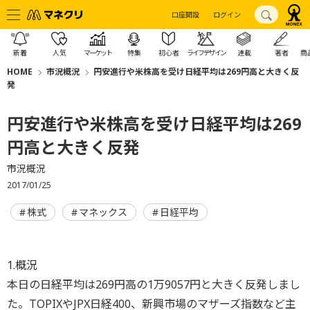
口座開設
ログイン
新着
人気
マーケット
特集
初心者
ライフデザイン
連載
著者
商
HOME
市況概況
円安進行や米株高を受け日経平均は269円高と大きく反
発
円安進行や米株高を受け日経平均は269
円高と大きく反発
市況概況
2017/01/25
株式
マネックス
日経平均
1.概況
本日の日経平均は269円高の1万9057円と大きく反発しまし
た。TOPIXやJPX日経400、新興市場のマザーズ指数など主