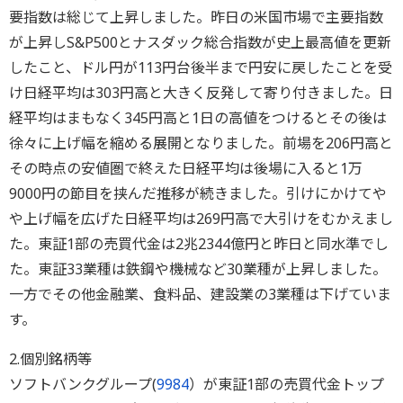
要指数は総じて上昇しました。昨日の米国市場で主要指数
が上昇しS&P500とナスダック総合指数が史上最高値を更新
したこと、ドル円が113円台後半まで円安に戻したことを受
け日経平均は303円高と大きく反発して寄り付きました。日
経平均はまもなく345円高と1日の高値をつけるとその後は
徐々に上げ幅を縮める展開となりました。前場を206円高と
その時点の安値圏で終えた日経平均は後場に入ると1万
9000円の節目を挟んだ推移が続きました。引けにかけてや
や上げ幅を広げた日経平均は269円高で大引けをむかえまし
た。東証1部の売買代金は2兆2344億円と昨日と同水準でし
た。東証33業種は鉄鋼や機械など30業種が上昇しました。
一方でその他金融業、食料品、建設業の3業種は下げていま
す。
2.個別銘柄等
ソフトバンクグループ(
9984
）が東証1部の売買代金トップ