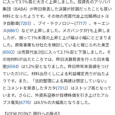
に入って3.1％高と大きく上昇しました。投資先のアリババ
集団（BABA）が昨日発表した決算が好調だったことも買い
材料となったようです。その他の売買代金上位銘柄はトヨ
タ自動車(
7203
）、ブイ・テクノロジー(
7717
）、キーエン
ス(
6861
）などが上昇しました。メガバンク3行も上昇しま
したが、揃って1％未満の上昇と上げ幅は小幅にとどまりま
した。原発事業も分社化を検討していると報じられた東芝
(
6502
）は売買代金2位に入って2.1％安と下落しました。そ
の他材料が出たところでは、昨日決算発表を行った日本電
産(
6594
）は1.2％安となりました。昨日昨年来高値をつけ
ていただけに、材料出尽くしによる利益確定売りが出たよ
うです。また、「法的整理による再建は想定していない」
とコメントを発表したタカタ(
7312
）はストップ高となって
います。さらに、外資系証券が目標株価を引き上げたアル
プス電気(
6770
）は6.5％の大幅高となりました。
【VIEW POINT: 明日への視点】