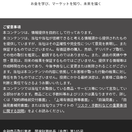
お金を学び、マーケットを知り、未来を描く
ご留意事項
本コンテンツは、情報提供を目的として行っております。
本コンテンツは、当社や当社が信頼できると考える情報源から提供されたもの
を提供していますが、当社はその正確性や完全性について意見を表明し、また
保証するものではございません。有価証券の購入、売却、デリバティブ取引、
その他の取引を推奨し、勧誘するものではありません。また、過去の実績や予
想・意見は、将来の結果を保証するものではございません。提供する情報等は
作成時現在のものであり、今後予告なしに変更または削除されることがござい
ます。当社は本コンテンツの内容に依拠してお客様が取った行動の結果に対し
責任を負うものではございません。投資にかかる最終決定は、お客様ご自身の
判断と責任でなさるようお願いいたします。
本コンテンツでは当社でお取扱している商品・サービス等について言及してい
る部分があります。商品ごとに手数料等およびリスクは異なりますので、詳し
くは「契約締結前交付書面」、「上場有価証券等書面」、「目論見書」、「目
論見書補完書面」または当社ウェブサイトの「
リスク・手数料などの重要事項
に関する説明
」をよくお読みください。
金融商品取引業者 関東財務局長（金商）第165号