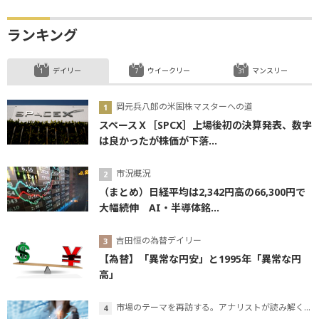
ランキング
デイリー
ウイークリー
マンスリー
岡元兵八郎の米国株マスターへの道
スペースＸ［SPCX］上場後初の決算発表、数字
は良かったが株価が下落...
市況概況
（まとめ）日経平均は2,342円高の66,300円で
大幅続伸 AI・半導体銘...
吉田恒の為替デイリー
【為替】「異常な円安」と1995年「異常な円
高」
市場のテーマを再訪する。アナリストが読み解くテーマの本質