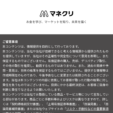
お金を学び、マーケットを知り、未来を描く
ご留意事項
本コンテンツは、情報提供を目的として行っております。
本コンテンツは、当社や当社が信頼できると考える情報源から提供されたもの
を提供していますが、当社はその正確性や完全性について意見を表明し、また
保証するものではございません。有価証券の購入、売却、デリバティブ取引、
その他の取引を推奨し、勧誘するものではありません。また、過去の実績や予
想・意見は、将来の結果を保証するものではございません。提供する情報等は
作成時現在のものであり、今後予告なしに変更または削除されることがござい
ます。当社は本コンテンツの内容に依拠してお客様が取った行動の結果に対し
責任を負うものではございません。投資にかかる最終決定は、お客様ご自身の
判断と責任でなさるようお願いいたします。
本コンテンツでは当社でお取扱している商品・サービス等について言及してい
る部分があります。商品ごとに手数料等およびリスクは異なりますので、詳し
くは「契約締結前交付書面」、「上場有価証券等書面」、「目論見書」、「目
論見書補完書面」または当社ウェブサイトの「
リスク・手数料などの重要事項