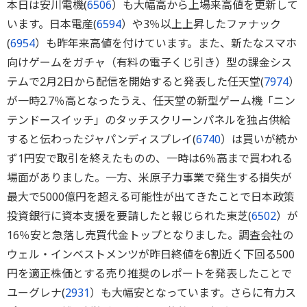
本日は安川電機(
6506
）も大幅高から上場来高値を更新して
います。日本電産(
6594
）や3％以上上昇したファナック
(
6954
）も昨年来高値を付けています。また、新たなスマホ
向けゲームをガチャ（有料の電子くじ引き）型の課金シス
テムで2月2日から配信を開始すると発表した任天堂(
7974
）
が一時2.7％高となったうえ、任天堂の新型ゲーム機「ニン
テンドースイッチ」のタッチスクリーンパネルを独占供給
すると伝わったジャパンディスプレイ(
6740
）は買いが続か
ず1円安で取引を終えたものの、一時は6％高まで買われる
場面がありました。一方、米原子力事業で発生する損失が
最大で5000億円を超える可能性が出てきたことで日本政策
投資銀行に資本支援を要請したと報じられた東芝(
6502
）が
16％安と急落し売買代金トップとなりました。調査会社の
ウェル・インベストメンツが昨日終値を6割近く下回る500
円を適正株価とする売り推奨のレポートを発表したことで
ユーグレナ(
2931
）も大幅安となっています。さらに有力ス