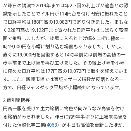
が昨日の講演で2019年までは年2-3回の利上げが適当との認
識を示したことでドル円が114円台を付け円安に振れたこと
で日経平均は188円高の19,082円で寄り付きました。まもな
く228円高の19,122円まで買われた日経平均はしばらく高値
圏で推移しましたが、後場に入ると上げ幅を二桁に縮め一
時19,000円を小幅に割り込む場面もありました。しかし、
直ぐに19,000円を回復すると14時半前には前場の高値の一
歩手前まで上げ幅を再び広げました。その後上げ幅を小幅
に縮めた日経平均は177円高の19,072円で取引を終えていま
す。また、新興市場では東証マザーズ指数が反落となる一
方で、日経ジャスダック平均が小幅続伸となっています。
2.個別銘柄等
円高一服を受けて主力銘柄に物色が向かうなか高値を付け
る銘柄がみられました。昨日に約9年半ぶりに上場来高値を
付けた信越化学工業(
4063
）が本日も高値を更新したほか、