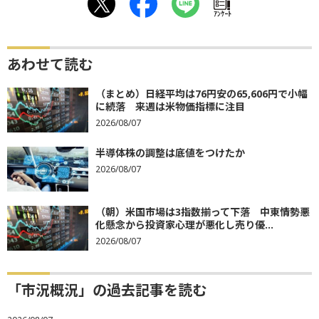
ｱﾝｹｰﾄ
あわせて読む
（まとめ）日経平均は76円安の65,606円で小幅
に続落 来週は米物価指標に注目
2026/08/07
半導体株の調整は底値をつけたか
2026/08/07
（朝）米国市場は3指数揃って下落 中東情勢悪
化懸念から投資家心理が悪化し売り優...
2026/08/07
「市況概況」の過去記事を読む